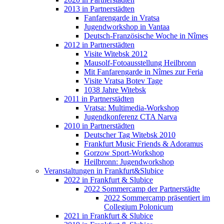
2013 in Partnerstädten
Fanfarengarde in Vratsa
Jugendworkshop in Vantaa
Deutsch-Französische Woche in Nîmes
2012 in Partnerstädten
Visite Witebsk 2012
Mausolf-Fotoausstellung Heilbronn
Mit Fanfarengarde in Nîmes zur Feria
Visite Vratsa Botev Tage
1038 Jahre Witebsk
2011 in Partnerstädten
Vratsa: Multimedia-Workshop
Jugendkonferenz CTA Narva
2010 in Partnerstädten
Deutscher Tag Witebsk 2010
Frankfurt Music Friends & Adoramus
Gorzow Sport-Workshop
Heilbronn: Jugendworkshop
Veranstaltungen in Frankfurt&Slubice
2022 in Frankfurt & Slubice
2022 Sommercamp der Partnerstädte
2022 Sommercamp präsentiert im
Collegium Polonicum
2021 in Frankfurt & Slubice