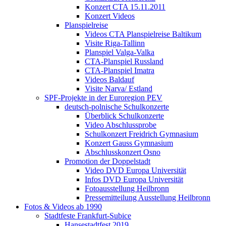
Konzert CTA 15.11.2011
Konzert Videos
Planspielreise
Videos CTA Planspielreise Baltikum
Visite Riga-Tallinn
Planspiel Valga-Valka
CTA-Planspiel Russland
CTA-Planspiel Imatra
Videos Baldauf
Visite Narva/ Estland
SPF-Projekte in der Euroregion PEV
deutsch-polnische Schulkonzerte
Überblick Schulkonzerte
Video Abschlussprobe
Schulkonzert Freidrich Gymnasium
Konzert Gauss Gymnasium
Abschlusskonzert Osno
Promotion der Doppelstadt
Video DVD Europa Universität
Infos DVD Europa Universität
Fotoausstellung Heilbronn
Pressemitteilung Ausstellung Heilbronn
Fotos & Videos ab 1990
Stadtfeste Frankfurt-Subice
Hansestadtfest 2019