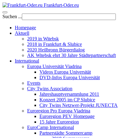
Frankfurt-Oder.eu
Suchen ...
Homepage
Aktuell
2019 in Witebsk
2018 in Frankfurt & Slubice
2020 Heilbronn Bürgerdialog
AK Witebsk ehrt 30 Jahre Städtepartnerschaft
International
Europa Universität Viadrina
Videos Europa Universität
DVD-Infos Europa Universität
Events
City Twins Association
Jahreshauptversammlung 2011
Konzert 2005 im CP Slubice
City Twins Netzwer-Projekt JUNECTA
Euroregion Pro Europa Viadrina
Euroregion PEV Homepage
15 Jahre Euroregion
EuroCamp International
Partnerstädte Sommercamp