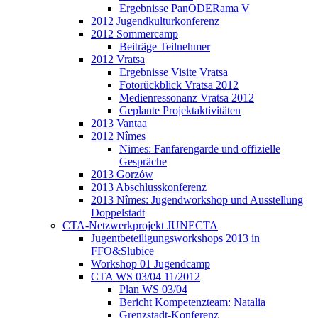
Ergebnisse PanODERama V
2012 Jugendkulturkonferenz
2012 Sommercamp
Beiträge Teilnehmer
2012 Vratsa
Ergebnisse Visite Vratsa
Fotorückblick Vratsa 2012
Medienressonanz Vratsa 2012
Geplante Projektaktivitäten
2013 Vantaa
2012 Nîmes
Nimes: Fanfarengarde und offizielle
Gespräche
2013 Gorzów
2013 Abschlusskonferenz
2013 Nîmes: Jugendworkshop und Ausstellung
Doppelstadt
CTA-Netzwerkprojekt JUNECTA
Jugentbeteiligungsworkshops 2013 in
FFO&Slubice
Workshop 01 Jugendcamp
CTA WS 03/04 11/2012
Plan WS 03/04
Bericht Kompetenzteam: Natalia
Grenzstadt-Konferenz