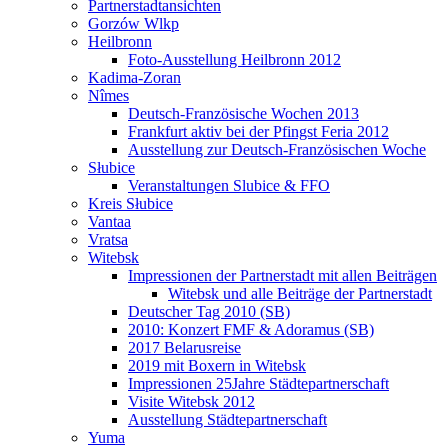
Partnerstadtansichten
Gorzów Wlkp
Heilbronn
Foto-Ausstellung Heilbronn 2012
Kadima-Zoran
Nîmes
Deutsch-Französische Wochen 2013
Frankfurt aktiv bei der Pfingst Feria 2012
Ausstellung zur Deutsch-Französischen Woche
Słubice
Veranstaltungen Slubice & FFO
Kreis Słubice
Vantaa
Vratsa
Witebsk
Impressionen der Partnerstadt mit allen Beiträgen
Witebsk und alle Beiträge der Partnerstadt
Deutscher Tag 2010 (SB)
2010: Konzert FMF & Adoramus (SB)
2017 Belarusreise
2019 mit Boxern in Witebsk
Impressionen 25Jahre Städtepartnerschaft
Visite Witebsk 2012
Ausstellung Städtepartnerschaft
Yuma