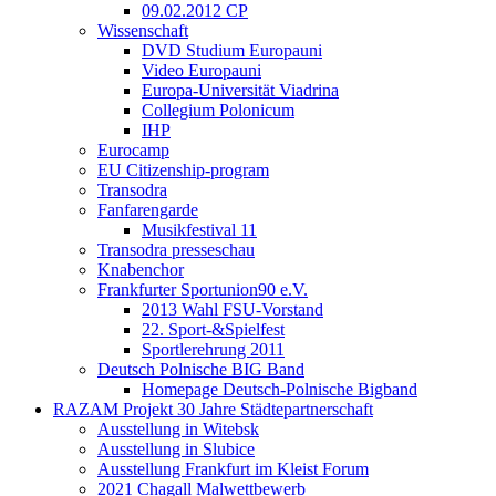
09.02.2012 CP
Wissenschaft
DVD Studium Europauni
Video Europauni
Europa-Universität Viadrina
Collegium Polonicum
IHP
Eurocamp
EU Citizenship-program
Transodra
Fanfarengarde
Musikfestival 11
Transodra presseschau
Knabenchor
Frankfurter Sportunion90 e.V.
2013 Wahl FSU-Vorstand
22. Sport-&Spielfest
Sportlerehrung 2011
Deutsch Polnische BIG Band
Homepage Deutsch-Polnische Bigband
RAZAM Projekt 30 Jahre Städtepartnerschaft
Ausstellung in Witebsk
Ausstellung in Slubice
Ausstellung Frankfurt im Kleist Forum
2021 Chagall Malwettbewerb