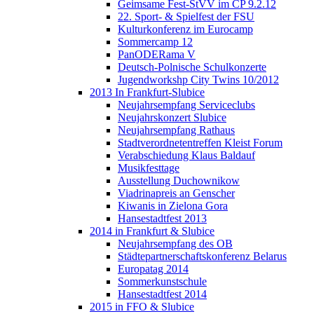
Geimsame Fest-StVV im CP 9.2.12
22. Sport- & Spielfest der FSU
Kulturkonferenz im Eurocamp
Sommercamp 12
PanODERama V
Deutsch-Polnische Schulkonzerte
Jugendworkshp City Twins 10/2012
2013 In Frankfurt-Slubice
Neujahrsempfang Serviceclubs
Neujahrskonzert Slubice
Neujahrsempfang Rathaus
Stadtverordnetentreffen Kleist Forum
Verabschiedung Klaus Baldauf
Musikfesttage
Ausstellung Duchownikow
Viadrinapreis an Genscher
Kiwanis in Zielona Gora
Hansestadtfest 2013
2014 in Frankfurt & Slubice
Neujahrsempfang des OB
Städtepartnerschaftskonferenz Belarus
Europatag 2014
Sommerkunstschule
Hansestadtfest 2014
2015 in FFO & Slubice