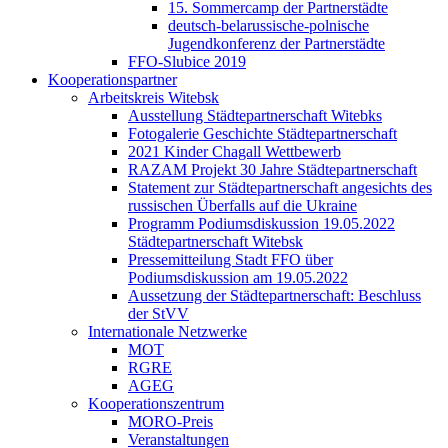
15. Sommercamp der Partnerstädte
deutsch-belarussische-polnische
Jugendkonferenz der Partnerstädte
FFO-Slubice 2019
Kooperationspartner
Arbeitskreis Witebsk
Ausstellung Städtepartnerschaft Witebks
Fotogalerie Geschichte Städtepartnerschaft
2021 Kinder Chagall Wettbewerb
RAZAM Projekt 30 Jahre Städtepartnerschaft
Statement zur Städtepartnerschaft angesichts des
russischen Überfalls auf die Ukraine
Programm Podiumsdiskussion 19.05.2022
Städtepartnerschaft Witebsk
Pressemitteilung Stadt FFO über
Podiumsdiskussion am 19.05.2022
Aussetzung der Städtepartnerschaft: Beschluss
der StVV
Internationale Netzwerke
MOT
RGRE
AGEG
Kooperationszentrum
MORO-Preis
Veranstaltungen