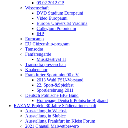
09.02.2012 CP
Wissenschaft
DVD Studium Europauni
Video Europauni
Europa-Universität Viadrina
Collegium Polonicum
IHP
Eurocamp
EU Citizenship-program
Transodra
Fanfarengarde
Musikfestival 11
Transodra presseschau
Knabenchor
Frankfurter Sportunion90 e.V.
2013 Wahl FSU-Vorstand
22. Sport-&Spielfest
Sportlerehrung 2011
Deutsch Polnische BIG Band
Homepage Deutsch-Polnische Bigband
RAZAM Projekt 30 Jahre Städtepartnerschaft
Ausstellung in Witebsk
Ausstellung in Slubice
Ausstellung Frankfurt im Kleist Forum
2021 Chagall Malwettbewerb