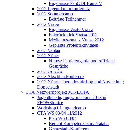
Ergebnisse PanODERama V
2012 Jugendkulturkonferenz
2012 Sommercamp
Beiträge Teilnehmer
2012 Vratsa
Ergebnisse Visite Vratsa
Fotorückblick Vratsa 2012
Medienressonanz Vratsa 2012
Geplante Projektaktivitäten
2013 Vantaa
2012 Nîmes
Nimes: Fanfarengarde und offizielle
Gespräche
2013 Gorzów
2013 Abschlusskonferenz
2013 Nîmes: Jugendworkshop und Ausstellung
Doppelstadt
CTA-Netzwerkprojekt JUNECTA
Jugentbeteiligungsworkshops 2013 in
FFO&Slubice
Workshop 01 Jugendcamp
CTA WS 03/04 11/2012
Plan WS 03/04
Bericht Kompetenzteam: Natalia
Grenzstadt-Konferenz