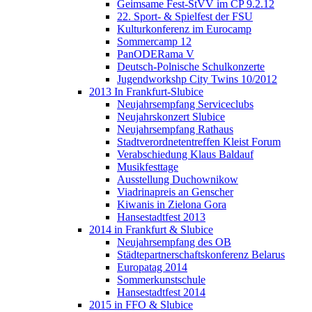
Geimsame Fest-StVV im CP 9.2.12
22. Sport- & Spielfest der FSU
Kulturkonferenz im Eurocamp
Sommercamp 12
PanODERama V
Deutsch-Polnische Schulkonzerte
Jugendworkshp City Twins 10/2012
2013 In Frankfurt-Slubice
Neujahrsempfang Serviceclubs
Neujahrskonzert Slubice
Neujahrsempfang Rathaus
Stadtverordnetentreffen Kleist Forum
Verabschiedung Klaus Baldauf
Musikfesttage
Ausstellung Duchownikow
Viadrinapreis an Genscher
Kiwanis in Zielona Gora
Hansestadtfest 2013
2014 in Frankfurt & Slubice
Neujahrsempfang des OB
Städtepartnerschaftskonferenz Belarus
Europatag 2014
Sommerkunstschule
Hansestadtfest 2014
2015 in FFO & Slubice