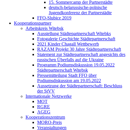
15. Sommercamp der Partnerstädte
deutsch-belarussische-polnische
Jugendkonferenz der Partnerstädte
FFO-Slubice 2019
Kooperationspartner
Arbeitskreis Witebsk
Ausstellung Städtepartnerschaft Witebks
Fotogalerie Geschichte Städtepartnerschaft
2021 Kinder Chagall Wettbewerb
RAZAM Projekt 30 Jahre Städtepartnerschaft
Statement zur Städtepartnerschaft angesichts des
russischen Überfalls auf die Ukraine
Programm Podiumsdiskussion 19.05.2022
Städtepartnerschaft Witebsk
Pressemitteilung Stadt FFO über
Podiumsdiskussion am 19.05.2022
Aussetzung der Städtepartnerschaft: Beschluss
der StVV
Internationale Netzwerke
MOT
RGRE
AGEG
Kooperationszentrum
MORO-Preis
Veranstaltungen