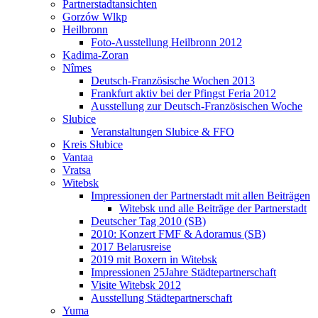
Partnerstadtansichten
Gorzów Wlkp
Heilbronn
Foto-Ausstellung Heilbronn 2012
Kadima-Zoran
Nîmes
Deutsch-Französische Wochen 2013
Frankfurt aktiv bei der Pfingst Feria 2012
Ausstellung zur Deutsch-Französischen Woche
Słubice
Veranstaltungen Slubice & FFO
Kreis Słubice
Vantaa
Vratsa
Witebsk
Impressionen der Partnerstadt mit allen Beiträgen
Witebsk und alle Beiträge der Partnerstadt
Deutscher Tag 2010 (SB)
2010: Konzert FMF & Adoramus (SB)
2017 Belarusreise
2019 mit Boxern in Witebsk
Impressionen 25Jahre Städtepartnerschaft
Visite Witebsk 2012
Ausstellung Städtepartnerschaft
Yuma