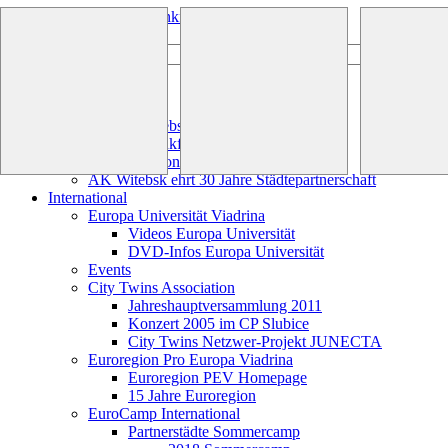
Frankfurt-Oder.eu
Suchen ...
Homepage
Aktuell
2019 in Witebsk
2018 in Frankfurt & Slubice
2020 Heilbronn Bürgerdialog
AK Witebsk ehrt 30 Jahre Städtepartnerschaft
International
Europa Universität Viadrina
Videos Europa Universität
DVD-Infos Europa Universität
Events
City Twins Association
Jahreshauptversammlung 2011
Konzert 2005 im CP Slubice
City Twins Netzwer-Projekt JUNECTA
Euroregion Pro Europa Viadrina
Euroregion PEV Homepage
15 Jahre Euroregion
EuroCamp International
Partnerstädte Sommercamp