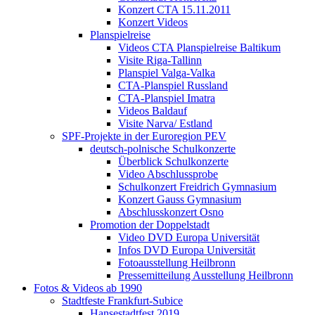
Konzert CTA 15.11.2011
Konzert Videos
Planspielreise
Videos CTA Planspielreise Baltikum
Visite Riga-Tallinn
Planspiel Valga-Valka
CTA-Planspiel Russland
CTA-Planspiel Imatra
Videos Baldauf
Visite Narva/ Estland
SPF-Projekte in der Euroregion PEV
deutsch-polnische Schulkonzerte
Überblick Schulkonzerte
Video Abschlussprobe
Schulkonzert Freidrich Gymnasium
Konzert Gauss Gymnasium
Abschlusskonzert Osno
Promotion der Doppelstadt
Video DVD Europa Universität
Infos DVD Europa Universität
Fotoausstellung Heilbronn
Pressemitteilung Ausstellung Heilbronn
Fotos & Videos ab 1990
Stadtfeste Frankfurt-Subice
Hansestadtfest 2019