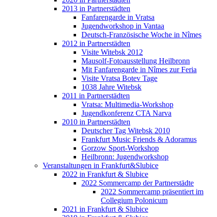
2013 in Partnerstädten
Fanfarengarde in Vratsa
Jugendworkshop in Vantaa
Deutsch-Französische Woche in Nîmes
2012 in Partnerstädten
Visite Witebsk 2012
Mausolf-Fotoausstellung Heilbronn
Mit Fanfarengarde in Nîmes zur Feria
Visite Vratsa Botev Tage
1038 Jahre Witebsk
2011 in Partnerstädten
Vratsa: Multimedia-Workshop
Jugendkonferenz CTA Narva
2010 in Partnerstädten
Deutscher Tag Witebsk 2010
Frankfurt Music Friends & Adoramus
Gorzow Sport-Workshop
Heilbronn: Jugendworkshop
Veranstaltungen in Frankfurt&Slubice
2022 in Frankfurt & Slubice
2022 Sommercamp der Partnerstädte
2022 Sommercamp präsentiert im
Collegium Polonicum
2021 in Frankfurt & Slubice