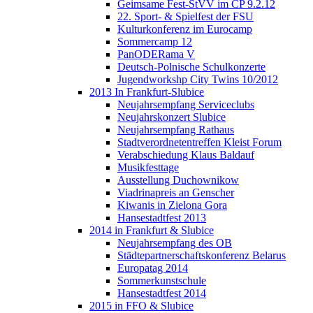
Geimsame Fest-StVV im CP 9.2.12
22. Sport- & Spielfest der FSU
Kulturkonferenz im Eurocamp
Sommercamp 12
PanODERama V
Deutsch-Polnische Schulkonzerte
Jugendworkshp City Twins 10/2012
2013 In Frankfurt-Slubice
Neujahrsempfang Serviceclubs
Neujahrskonzert Slubice
Neujahrsempfang Rathaus
Stadtverordnetentreffen Kleist Forum
Verabschiedung Klaus Baldauf
Musikfesttage
Ausstellung Duchownikow
Viadrinapreis an Genscher
Kiwanis in Zielona Gora
Hansestadtfest 2013
2014 in Frankfurt & Slubice
Neujahrsempfang des OB
Städtepartnerschaftskonferenz Belarus
Europatag 2014
Sommerkunstschule
Hansestadtfest 2014
2015 in FFO & Slubice