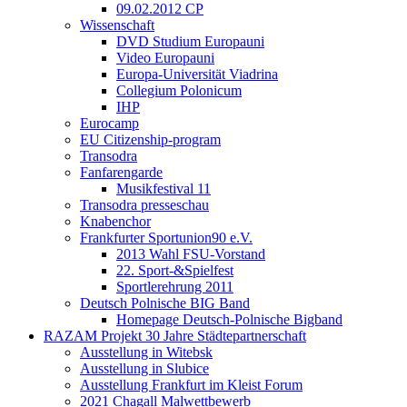
09.02.2012 CP
Wissenschaft
DVD Studium Europauni
Video Europauni
Europa-Universität Viadrina
Collegium Polonicum
IHP
Eurocamp
EU Citizenship-program
Transodra
Fanfarengarde
Musikfestival 11
Transodra presseschau
Knabenchor
Frankfurter Sportunion90 e.V.
2013 Wahl FSU-Vorstand
22. Sport-&Spielfest
Sportlerehrung 2011
Deutsch Polnische BIG Band
Homepage Deutsch-Polnische Bigband
RAZAM Projekt 30 Jahre Städtepartnerschaft
Ausstellung in Witebsk
Ausstellung in Slubice
Ausstellung Frankfurt im Kleist Forum
2021 Chagall Malwettbewerb