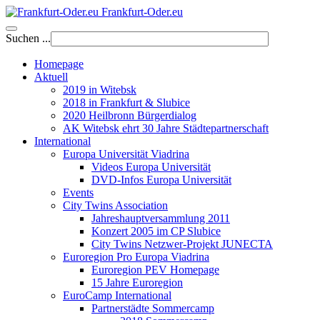
Frankfurt-Oder.eu
Suchen ...
Homepage
Aktuell
2019 in Witebsk
2018 in Frankfurt & Slubice
2020 Heilbronn Bürgerdialog
AK Witebsk ehrt 30 Jahre Städtepartnerschaft
International
Europa Universität Viadrina
Videos Europa Universität
DVD-Infos Europa Universität
Events
City Twins Association
Jahreshauptversammlung 2011
Konzert 2005 im CP Slubice
City Twins Netzwer-Projekt JUNECTA
Euroregion Pro Europa Viadrina
Euroregion PEV Homepage
15 Jahre Euroregion
EuroCamp International
Partnerstädte Sommercamp