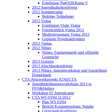
Ergebnisse PanODERama V
2012 Jugendkulturkonferenz
2012 Sommercamp
Beiträge Teilnehmer
2012 Vratsa
Ergebnisse Visite Vratsa
Fotorückblick Vratsa 2012
Medienressonanz Vratsa 2012
Geplante Projektaktivitäten
2013 Vantaa
2012 Nîmes
Nimes: Fanfarengarde und offizielle
Gespräche
2013 Gorzów
2013 Abschlusskonferenz
2013 Nîmes: Jugendworkshop und Ausstellung
Doppelstadt
CTA-Netzwerkprojekt JUNECTA
Jugentbeteiligungsworkshops 2013 in
FFO&Slubice
Workshop 01 Jugendcamp
CTA WS 03/04 11/2012
Plan WS 03/04
Bericht Kompetenzteam: Natalia
Grenzstadt-Konferenz