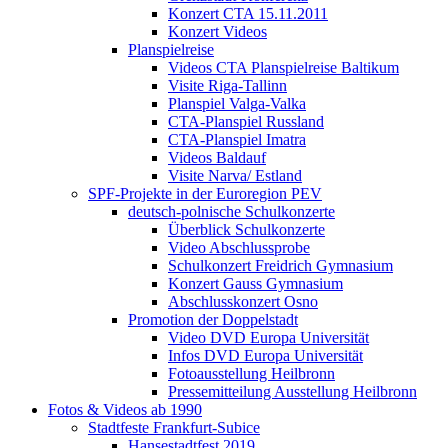
Konzert CTA 15.11.2011
Konzert Videos
Planspielreise
Videos CTA Planspielreise Baltikum
Visite Riga-Tallinn
Planspiel Valga-Valka
CTA-Planspiel Russland
CTA-Planspiel Imatra
Videos Baldauf
Visite Narva/ Estland
SPF-Projekte in der Euroregion PEV
deutsch-polnische Schulkonzerte
Überblick Schulkonzerte
Video Abschlussprobe
Schulkonzert Freidrich Gymnasium
Konzert Gauss Gymnasium
Abschlusskonzert Osno
Promotion der Doppelstadt
Video DVD Europa Universität
Infos DVD Europa Universität
Fotoausstellung Heilbronn
Pressemitteilung Ausstellung Heilbronn
Fotos & Videos ab 1990
Stadtfeste Frankfurt-Subice
Hansestadtfest 2019