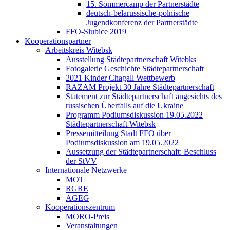
15. Sommercamp der Partnerstädte
deutsch-belarussische-polnische
Jugendkonferenz der Partnerstädte
FFO-Slubice 2019
Kooperationspartner
Arbeitskreis Witebsk
Ausstellung Städtepartnerschaft Witebks
Fotogalerie Geschichte Städtepartnerschaft
2021 Kinder Chagall Wettbewerb
RAZAM Projekt 30 Jahre Städtepartnerschaft
Statement zur Städtepartnerschaft angesichts des
russischen Überfalls auf die Ukraine
Programm Podiumsdiskussion 19.05.2022
Städtepartnerschaft Witebsk
Pressemitteilung Stadt FFO über
Podiumsdiskussion am 19.05.2022
Aussetzung der Städtepartnerschaft: Beschluss
der StVV
Internationale Netzwerke
MOT
RGRE
AGEG
Kooperationszentrum
MORO-Preis
Veranstaltungen