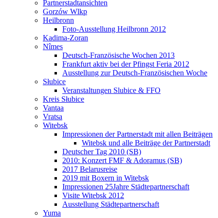
Partnerstadtansichten
Gorzów Wlkp
Heilbronn
Foto-Ausstellung Heilbronn 2012
Kadima-Zoran
Nîmes
Deutsch-Französische Wochen 2013
Frankfurt aktiv bei der Pfingst Feria 2012
Ausstellung zur Deutsch-Französischen Woche
Słubice
Veranstaltungen Slubice & FFO
Kreis Słubice
Vantaa
Vratsa
Witebsk
Impressionen der Partnerstadt mit allen Beiträgen
Witebsk und alle Beiträge der Partnerstadt
Deutscher Tag 2010 (SB)
2010: Konzert FMF & Adoramus (SB)
2017 Belarusreise
2019 mit Boxern in Witebsk
Impressionen 25Jahre Städtepartnerschaft
Visite Witebsk 2012
Ausstellung Städtepartnerschaft
Yuma