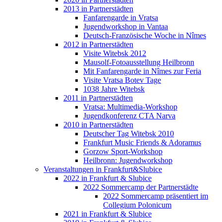
2013 in Partnerstädten
Fanfarengarde in Vratsa
Jugendworkshop in Vantaa
Deutsch-Französische Woche in Nîmes
2012 in Partnerstädten
Visite Witebsk 2012
Mausolf-Fotoausstellung Heilbronn
Mit Fanfarengarde in Nîmes zur Feria
Visite Vratsa Botev Tage
1038 Jahre Witebsk
2011 in Partnerstädten
Vratsa: Multimedia-Workshop
Jugendkonferenz CTA Narva
2010 in Partnerstädten
Deutscher Tag Witebsk 2010
Frankfurt Music Friends & Adoramus
Gorzow Sport-Workshop
Heilbronn: Jugendworkshop
Veranstaltungen in Frankfurt&Slubice
2022 in Frankfurt & Slubice
2022 Sommercamp der Partnerstädte
2022 Sommercamp präsentiert im
Collegium Polonicum
2021 in Frankfurt & Slubice