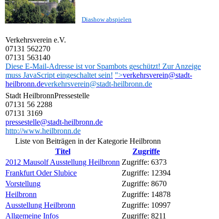
Diashow abspielen
Verkehrsverein e.V.
07131 562270
07131 563140
Diese E-Mail-Adresse ist vor Spambots geschützt! Zur Anzeige
muss JavaScript eingeschaltet sein!
">
verkehrsverein@stadt-
heilbronn.de
verkehrsverein@stadt-heilbronn.de
Stadt Heilbronn
Pressestelle
07131 56 2288
07131 3169
pressestelle@stadt-heilbronn.de
http://www.heilbronn.de
Liste von Beiträgen in der Kategorie Heilbronn
Titel
Zugriffe
2012 Mausolf Ausstellung Heilbronn
Zugriffe: 6373
Frankfurt Oder Slubice
Zugriffe: 12394
Vorstellung
Zugriffe: 8670
Heilbronn
Zugriffe: 14878
Ausstellung Heilbronn
Zugriffe: 10997
Allgemeine Infos
Zugriffe: 8211