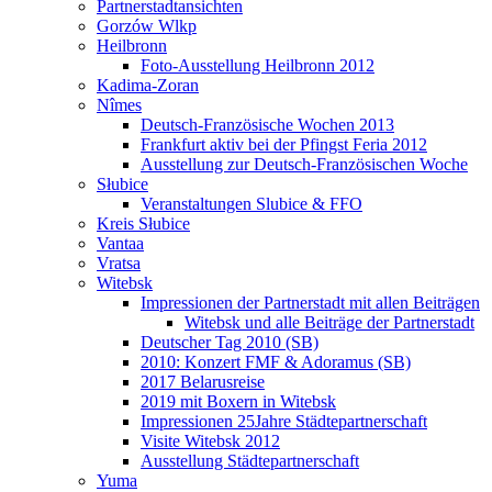
Partnerstadtansichten
Gorzów Wlkp
Heilbronn
Foto-Ausstellung Heilbronn 2012
Kadima-Zoran
Nîmes
Deutsch-Französische Wochen 2013
Frankfurt aktiv bei der Pfingst Feria 2012
Ausstellung zur Deutsch-Französischen Woche
Słubice
Veranstaltungen Slubice & FFO
Kreis Słubice
Vantaa
Vratsa
Witebsk
Impressionen der Partnerstadt mit allen Beiträgen
Witebsk und alle Beiträge der Partnerstadt
Deutscher Tag 2010 (SB)
2010: Konzert FMF & Adoramus (SB)
2017 Belarusreise
2019 mit Boxern in Witebsk
Impressionen 25Jahre Städtepartnerschaft
Visite Witebsk 2012
Ausstellung Städtepartnerschaft
Yuma