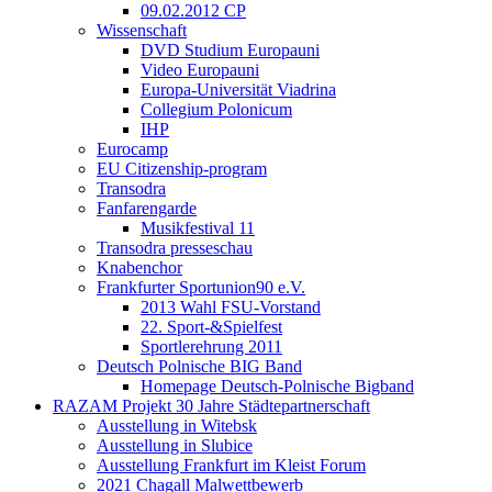
09.02.2012 CP
Wissenschaft
DVD Studium Europauni
Video Europauni
Europa-Universität Viadrina
Collegium Polonicum
IHP
Eurocamp
EU Citizenship-program
Transodra
Fanfarengarde
Musikfestival 11
Transodra presseschau
Knabenchor
Frankfurter Sportunion90 e.V.
2013 Wahl FSU-Vorstand
22. Sport-&Spielfest
Sportlerehrung 2011
Deutsch Polnische BIG Band
Homepage Deutsch-Polnische Bigband
RAZAM Projekt 30 Jahre Städtepartnerschaft
Ausstellung in Witebsk
Ausstellung in Slubice
Ausstellung Frankfurt im Kleist Forum
2021 Chagall Malwettbewerb