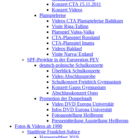
Konzert CTA 15.11.2011
Konzert Videos
Planspielreise
Videos CTA Planspielreise Baltikum
Visite Riga-Tallinn
Planspiel Valga-Valka
CTA-Planspiel Russland
CTA-Planspiel Imatra
Videos Baldauf
Visite Narva/ Estland
SPF-Projekte in der Euroregion PEV
deutsch-polnische Schulkonzerte
Überblick Schulkonzerte
Video Abschlussprobe
Schulkonzert Freidrich Gymnasium
Konzert Gauss Gymnasium
Abschlusskonzert Osno
Promotion der Doppelstadt
Video DVD Europa Universität
Infos DVD Europa Universität
Fotoausstellung Heilbronn
Pressemitteilung Ausstellung Heilbronn
Fotos & Videos ab 1990
Stadtfeste Frankfurt-Subice
Hansestadtfest 2019