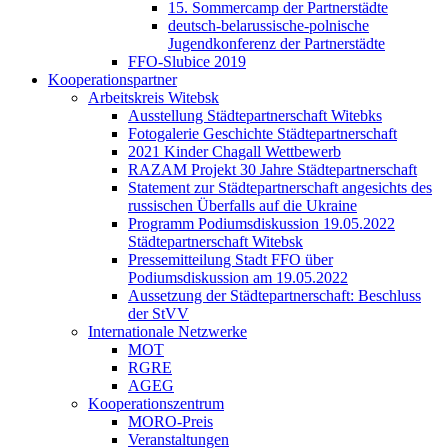
15. Sommercamp der Partnerstädte
deutsch-belarussische-polnische
Jugendkonferenz der Partnerstädte
FFO-Slubice 2019
Kooperationspartner
Arbeitskreis Witebsk
Ausstellung Städtepartnerschaft Witebks
Fotogalerie Geschichte Städtepartnerschaft
2021 Kinder Chagall Wettbewerb
RAZAM Projekt 30 Jahre Städtepartnerschaft
Statement zur Städtepartnerschaft angesichts des
russischen Überfalls auf die Ukraine
Programm Podiumsdiskussion 19.05.2022
Städtepartnerschaft Witebsk
Pressemitteilung Stadt FFO über
Podiumsdiskussion am 19.05.2022
Aussetzung der Städtepartnerschaft: Beschluss
der StVV
Internationale Netzwerke
MOT
RGRE
AGEG
Kooperationszentrum
MORO-Preis
Veranstaltungen