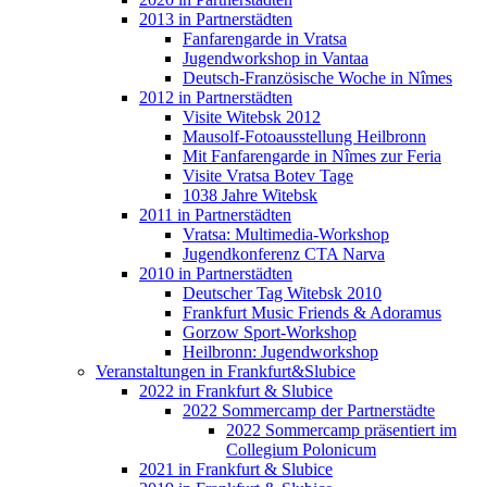
2013 in Partnerstädten
Fanfarengarde in Vratsa
Jugendworkshop in Vantaa
Deutsch-Französische Woche in Nîmes
2012 in Partnerstädten
Visite Witebsk 2012
Mausolf-Fotoausstellung Heilbronn
Mit Fanfarengarde in Nîmes zur Feria
Visite Vratsa Botev Tage
1038 Jahre Witebsk
2011 in Partnerstädten
Vratsa: Multimedia-Workshop
Jugendkonferenz CTA Narva
2010 in Partnerstädten
Deutscher Tag Witebsk 2010
Frankfurt Music Friends & Adoramus
Gorzow Sport-Workshop
Heilbronn: Jugendworkshop
Veranstaltungen in Frankfurt&Slubice
2022 in Frankfurt & Slubice
2022 Sommercamp der Partnerstädte
2022 Sommercamp präsentiert im
Collegium Polonicum
2021 in Frankfurt & Slubice