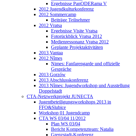
Ergebnisse PanODERama V
2012 Jugendkulturkonferenz
2012 Sommercamp
Beiträge Teilnehmer
2012 Vratsa
Ergebnisse Visite Vratsa
Fotorückblick Vratsa 2012
Medienressonanz Vratsa 2012
Geplante Projektaktivitäten
2013 Vantaa
2012 Nîmes
Nimes: Fanfarengarde und offizielle
Gespräche
2013 Gorzów
2013 Abschlusskonferenz
2013 Nîmes: Jugendworkshop und Ausstellung
Doppelstadt
CTA-Netzwerkprojekt JUNECTA
Jugentbeteiligungsworkshops 2013 in
FFO&Slubice
Workshop 01 Jugendcamp
CTA WS 03/04 11/2012
Plan WS 03/04
Bericht Kompetenzteam: Natalia
Grenzstadt-Konferenz