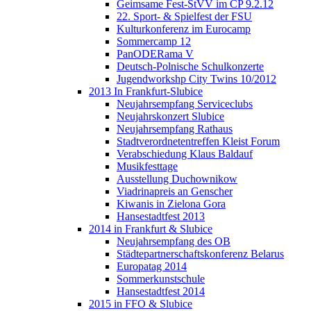
Geimsame Fest-StVV im CP 9.2.12
22. Sport- & Spielfest der FSU
Kulturkonferenz im Eurocamp
Sommercamp 12
PanODERama V
Deutsch-Polnische Schulkonzerte
Jugendworkshp City Twins 10/2012
2013 In Frankfurt-Slubice
Neujahrsempfang Serviceclubs
Neujahrskonzert Slubice
Neujahrsempfang Rathaus
Stadtverordnetentreffen Kleist Forum
Verabschiedung Klaus Baldauf
Musikfesttage
Ausstellung Duchownikow
Viadrinapreis an Genscher
Kiwanis in Zielona Gora
Hansestadtfest 2013
2014 in Frankfurt & Slubice
Neujahrsempfang des OB
Städtepartnerschaftskonferenz Belarus
Europatag 2014
Sommerkunstschule
Hansestadtfest 2014
2015 in FFO & Slubice