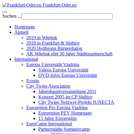
Frankfurt-Oder.eu
Suchen ...
Homepage
Aktuell
2019 in Witebsk
2018 in Frankfurt & Slubice
2020 Heilbronn Bürgerdialog
AK Witebsk ehrt 30 Jahre Städtepartnerschaft
International
Europa Universität Viadrina
Videos Europa Universität
DVD-Infos Europa Universität
Events
City Twins Association
Jahreshauptversammlung 2011
Konzert 2005 im CP Slubice
City Twins Netzwer-Projekt JUNECTA
Euroregion Pro Europa Viadrina
Euroregion PEV Homepage
15 Jahre Euroregion
EuroCamp International
Partnerstädte Sommercamp