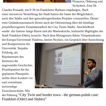
Finanzen, Ordnung und
Sicherheit, Frau Dr.
Claudia Possardt, um 9:30 im Frankfurter Rathaus empfangen. Nach
einer intensiven Vorstellung der Stadt hatten die Gäste die Möglichkeit ,
auch ihre Städte und ihre grenzübergreifenden Projekte vorzustellen. Dieser
erste Gedankenaustausch diente auch der Orientierung über die künftige
projektbezogenen Zusammenarbeit der City Twins Städte. Anschließend
wurde die Galerie Junge Kunst und die Marienkirche, kulturelle Highlights der
Stadt Frankfurt (Oder), besucht. Nach dem Mittagessen führte Vizepräsidentin
der Europa-Universität Viadrina, Janine Nuyken, ein Gespräch über Ausrichtung
und Kompetenzen der
Universität. Stepahn
Felsberg, als
Repräsentant des
Institutes für
angewandte Geschichte,
Projektpartner für die
geplanten Planspiele,
stellte diese konkret vor
und vereinbarte
notwendige
Zwischenschritte. Mit
“City Twin and border town - the german-polish case:
der Führung
Frankfurt (
Oder
) and
Słubice”