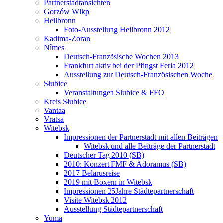
Partnerstadtansichten
Gorzów Wlkp
Heilbronn
Foto-Ausstellung Heilbronn 2012
Kadima-Zoran
Nîmes
Deutsch-Französische Wochen 2013
Frankfurt aktiv bei der Pfingst Feria 2012
Ausstellung zur Deutsch-Französischen Woche
Słubice
Veranstaltungen Slubice & FFO
Kreis Słubice
Vantaa
Vratsa
Witebsk
Impressionen der Partnerstadt mit allen Beiträgen
Witebsk und alle Beiträge der Partnerstadt
Deutscher Tag 2010 (SB)
2010: Konzert FMF & Adoramus (SB)
2017 Belarusreise
2019 mit Boxern in Witebsk
Impressionen 25Jahre Städtepartnerschaft
Visite Witebsk 2012
Ausstellung Städtepartnerschaft
Yuma