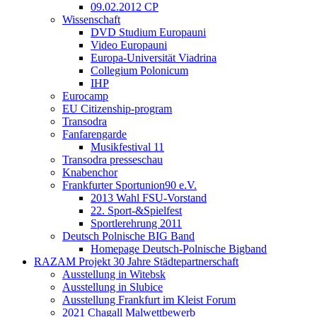
09.02.2012 CP
Wissenschaft
DVD Studium Europauni
Video Europauni
Europa-Universität Viadrina
Collegium Polonicum
IHP
Eurocamp
EU Citizenship-program
Transodra
Fanfarengarde
Musikfestival 11
Transodra presseschau
Knabenchor
Frankfurter Sportunion90 e.V.
2013 Wahl FSU-Vorstand
22. Sport-&Spielfest
Sportlerehrung 2011
Deutsch Polnische BIG Band
Homepage Deutsch-Polnische Bigband
RAZAM Projekt 30 Jahre Städtepartnerschaft
Ausstellung in Witebsk
Ausstellung in Slubice
Ausstellung Frankfurt im Kleist Forum
2021 Chagall Malwettbewerb