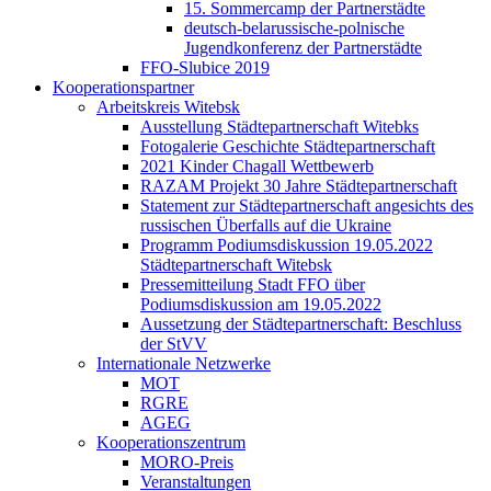
15. Sommercamp der Partnerstädte
deutsch-belarussische-polnische
Jugendkonferenz der Partnerstädte
FFO-Slubice 2019
Kooperationspartner
Arbeitskreis Witebsk
Ausstellung Städtepartnerschaft Witebks
Fotogalerie Geschichte Städtepartnerschaft
2021 Kinder Chagall Wettbewerb
RAZAM Projekt 30 Jahre Städtepartnerschaft
Statement zur Städtepartnerschaft angesichts des
russischen Überfalls auf die Ukraine
Programm Podiumsdiskussion 19.05.2022
Städtepartnerschaft Witebsk
Pressemitteilung Stadt FFO über
Podiumsdiskussion am 19.05.2022
Aussetzung der Städtepartnerschaft: Beschluss
der StVV
Internationale Netzwerke
MOT
RGRE
AGEG
Kooperationszentrum
MORO-Preis
Veranstaltungen