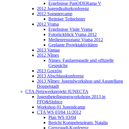
Ergebnisse PanODERama V
2012 Jugendkulturkonferenz
2012 Sommercamp
Beiträge Teilnehmer
2012 Vratsa
Ergebnisse Visite Vratsa
Fotorückblick Vratsa 2012
Medienressonanz Vratsa 2012
Geplante Projektaktivitäten
2013 Vantaa
2012 Nîmes
Nimes: Fanfarengarde und offizielle
Gespräche
2013 Gorzów
2013 Abschlusskonferenz
2013 Nîmes: Jugendworkshop und Ausstellung
Doppelstadt
CTA-Netzwerkprojekt JUNECTA
Jugentbeteiligungsworkshops 2013 in
FFO&Slubice
Workshop 01 Jugendcamp
CTA WS 03/04 11/2012
Plan WS 03/04
Bericht Kompetenzteam: Natalia
Grenzstadt-Konferenz