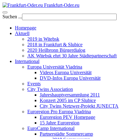
Frankfurt-Oder.eu
Suchen ...
Homepage
Aktuell
2019 in Witebsk
2018 in Frankfurt & Slubice
2020 Heilbronn Bürgerdialog
AK Witebsk ehrt 30 Jahre Städtepartnerschaft
International
Europa Universität Viadrina
Videos Europa Universität
DVD-Infos Europa Universität
Events
City Twins Association
Jahreshauptversammlung 2011
Konzert 2005 im CP Slubice
City Twins Netzwer-Projekt JUNECTA
Euroregion Pro Europa Viadrina
Euroregion PEV Homepage
15 Jahre Euroregion
EuroCamp International
Partnerstädte Sommercamp