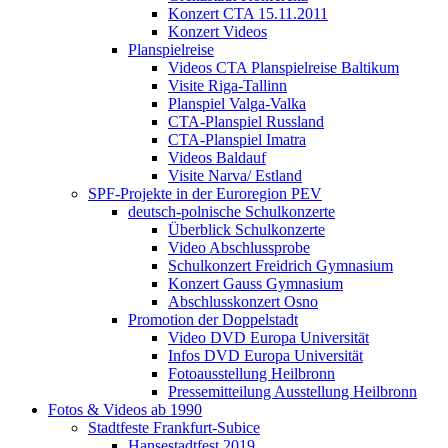
Konzert CTA 15.11.2011
Konzert Videos
Planspielreise
Videos CTA Planspielreise Baltikum
Visite Riga-Tallinn
Planspiel Valga-Valka
CTA-Planspiel Russland
CTA-Planspiel Imatra
Videos Baldauf
Visite Narva/ Estland
SPF-Projekte in der Euroregion PEV
deutsch-polnische Schulkonzerte
Überblick Schulkonzerte
Video Abschlussprobe
Schulkonzert Freidrich Gymnasium
Konzert Gauss Gymnasium
Abschlusskonzert Osno
Promotion der Doppelstadt
Video DVD Europa Universität
Infos DVD Europa Universität
Fotoausstellung Heilbronn
Pressemitteilung Ausstellung Heilbronn
Fotos & Videos ab 1990
Stadtfeste Frankfurt-Subice
Hansestadtfest 2019