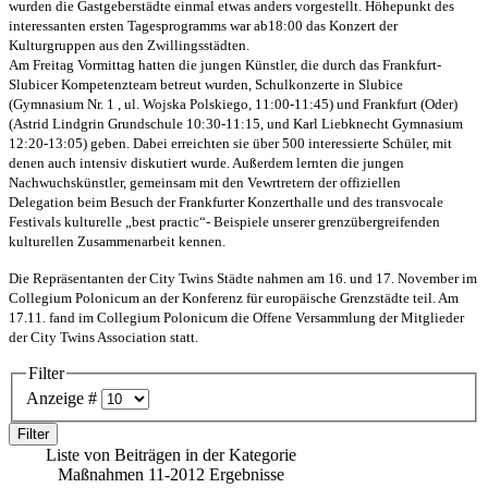
wurden die Gastgeberstädte einmal etwas anders vorgestellt. Höhepunkt des
interessanten ersten Tagesprogramms war ab18:00 das Konzert der
Kulturgruppen aus den Zwillingsstädten.
Am Freitag Vormittag hatten die jungen Künstler, die durch das Frankfurt-
Slubicer Kompetenzteam betreut wurden, Schulkonzerte in Slubice
(Gymnasium Nr. 1 , ul. Wojska Polskiego, 11:00-11:45) und Frankfurt (Oder)
(Astrid Lindgrin Grundschule 10:30-11:15, und Karl Liebknecht Gymnasium
12:20-13:05) geben. Dabei erreichten sie über 500 interessierte Schüler, mit
denen auch intensiv diskutiert wurde. Außerdem lernten die jungen
Nachwuchskünstler, gemeinsam mit den Vewrtretern der offiziellen
Delegation beim Besuch der Frankfurter Konzerthalle und des transvocale
Festivals kulturelle „best practic“- Beispiele unserer grenzübergreifenden
kulturellen Zusammenarbeit kennen.
Die Repräsentanten der City Twins Städte nahmen am 16. und 17. November im
Collegium Polonicum an der Konferenz für europäische Grenzstädte teil.
Am
17.11. fand im Collegium Polonicum die Offene Versammlung der Mitglieder
der City Twins Association statt.
Filter
Anzeige #
Filter
Liste von Beiträgen in der Kategorie
Maßnahmen 11-2012 Ergebnisse