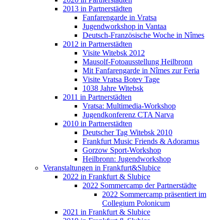
2013 in Partnerstädten
Fanfarengarde in Vratsa
Jugendworkshop in Vantaa
Deutsch-Französische Woche in Nîmes
2012 in Partnerstädten
Visite Witebsk 2012
Mausolf-Fotoausstellung Heilbronn
Mit Fanfarengarde in Nîmes zur Feria
Visite Vratsa Botev Tage
1038 Jahre Witebsk
2011 in Partnerstädten
Vratsa: Multimedia-Workshop
Jugendkonferenz CTA Narva
2010 in Partnerstädten
Deutscher Tag Witebsk 2010
Frankfurt Music Friends & Adoramus
Gorzow Sport-Workshop
Heilbronn: Jugendworkshop
Veranstaltungen in Frankfurt&Slubice
2022 in Frankfurt & Slubice
2022 Sommercamp der Partnerstädte
2022 Sommercamp präsentiert im
Collegium Polonicum
2021 in Frankfurt & Slubice