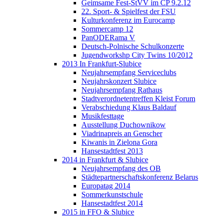
Geimsame Fest-StVV im CP 9.2.12
22. Sport- & Spielfest der FSU
Kulturkonferenz im Eurocamp
Sommercamp 12
PanODERama V
Deutsch-Polnische Schulkonzerte
Jugendworkshp City Twins 10/2012
2013 In Frankfurt-Slubice
Neujahrsempfang Serviceclubs
Neujahrskonzert Slubice
Neujahrsempfang Rathaus
Stadtverordnetentreffen Kleist Forum
Verabschiedung Klaus Baldauf
Musikfesttage
Ausstellung Duchownikow
Viadrinapreis an Genscher
Kiwanis in Zielona Gora
Hansestadtfest 2013
2014 in Frankfurt & Slubice
Neujahrsempfang des OB
Städtepartnerschaftskonferenz Belarus
Europatag 2014
Sommerkunstschule
Hansestadtfest 2014
2015 in FFO & Slubice