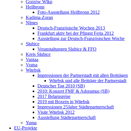
Gorzów Wlkp
Heilbronn
Foto-Ausstellung Heilbronn 2012
Kadima-Zoran
Nîmes
Deutsch-Französische Wochen 2013
Frankfurt aktiv bei der Pfingst Feria 2012
Ausstellung zur Deutsch-Französischen Woche
Słubice
Veranstaltungen Slubice & FFO
Kreis Słubice
Vantaa
Vratsa
Witebsk
Impressionen der Partnerstadt mit allen Beiträgen
Witebsk und alle Beiträge der Partnerstadt
Deutscher Tag 2010 (SB)
2010: Konzert FMF & Adoramus (SB)
2017 Belarusreise
2019 mit Boxern in Witebsk
Impressionen 25Jahre Städtepartnerschaft
Visite Witebsk 2012
Ausstellung Städtepartnerschaft
Yuma
EU-Projekte