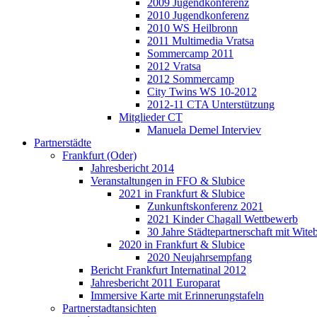
2009 Jugendkonferenz
2010 Jugendkonferenz
2010 WS Heilbronn
2011 Multimedia Vratsa
Sommercamp 2011
2012 Vratsa
2012 Sommercamp
City Twins WS 10-2012
2012-11 CTA Unterstützung
Mitglieder CT
Manuela Demel Interviev
Partnerstädte
Frankfurt (Oder)
Jahresbericht 2014
Veranstaltungen in FFO & Slubice
2021 in Frankfurt & Slubice
Zunkunftskonferenz 2021
2021 Kinder Chagall Wettbewerb
30 Jahre Städtepartnerschaft mit Wi
2020 in Frankfurt & Slubice
2020 Neujahrsempfang
Bericht Frankfurt Internatinal 2012
Jahresbericht 2011 Europarat
Immersive Karte mit Erinnerungstafeln
Partnerstadtansichten