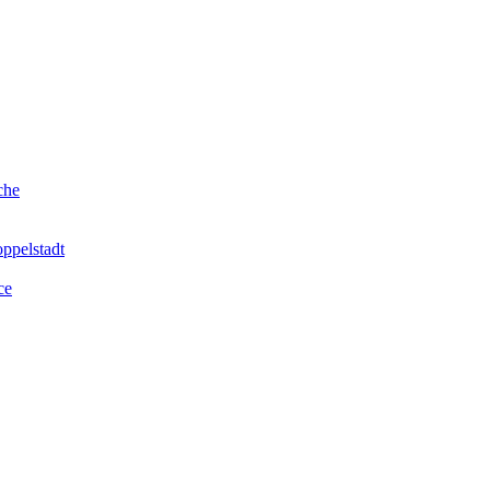
che
ppelstadt
ce