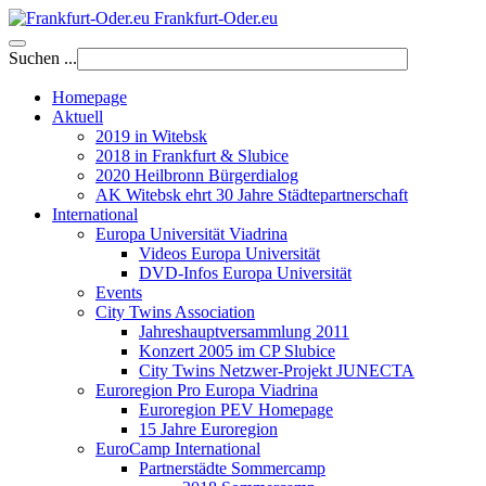
Frankfurt-Oder.eu
Suchen ...
Homepage
Aktuell
2019 in Witebsk
2018 in Frankfurt & Slubice
2020 Heilbronn Bürgerdialog
AK Witebsk ehrt 30 Jahre Städtepartnerschaft
International
Europa Universität Viadrina
Videos Europa Universität
DVD-Infos Europa Universität
Events
City Twins Association
Jahreshauptversammlung 2011
Konzert 2005 im CP Slubice
City Twins Netzwer-Projekt JUNECTA
Euroregion Pro Europa Viadrina
Euroregion PEV Homepage
15 Jahre Euroregion
EuroCamp International
Partnerstädte Sommercamp