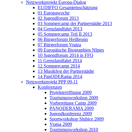
Netzwerkprojekt Europa-Dialog
EUDIFFO Gesamteinschätzung
01 Europawoche
02 Jugendforum 2013
03 Sommercamp der Partnerstädte 2013
04 Grenzlandfahrt 2013
05 Sommercamp Teil II 2013
06 Bürgerforum Heilbronn
07 Bürgerforum Vratza
09 Europäische Biographien Nîmes
10 Jugendforum 2014 in FFO
11 Grenzlandfahrt 2014
12 Sommercamp 2014
13 Musikfest der Partnerstädte
14 PanODERama 2014
Netzwerkprojekt PPP 09-11
Konferenzen
Projekteröffnung 2009
Tourismusworkshop 2009
Vorbereitung Camp 2009
PANODERAMA 2009
Jugendkonferenz 2009
Sportworkshop Slubice 2009
Vratsa 2009
Tourismusworkshop 2010