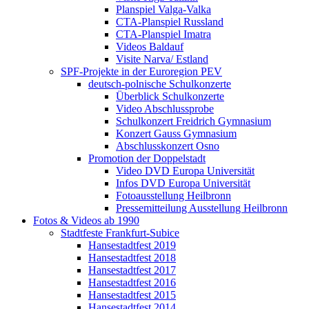
Planspiel Valga-Valka
CTA-Planspiel Russland
CTA-Planspiel Imatra
Videos Baldauf
Visite Narva/ Estland
SPF-Projekte in der Euroregion PEV
deutsch-polnische Schulkonzerte
Überblick Schulkonzerte
Video Abschlussprobe
Schulkonzert Freidrich Gymnasium
Konzert Gauss Gymnasium
Abschlusskonzert Osno
Promotion der Doppelstadt
Video DVD Europa Universität
Infos DVD Europa Universität
Fotoausstellung Heilbronn
Pressemitteilung Ausstellung Heilbronn
Fotos & Videos ab 1990
Stadtfeste Frankfurt-Subice
Hansestadtfest 2019
Hansestadtfest 2018
Hansestadtfest 2017
Hansestadtfest 2016
Hansestadtfest 2015
Hansestadtfest 2014