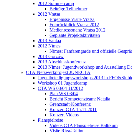
2012 Sommercamp
Beiträge Teilnehmer
2012 Vratsa
Ergebnisse Visite Vratsa
Fotorückblick Vratsa 2012
Medienressonanz Vratsa 2012
Geplante Projektaktivitäten
2013 Vantaa
2012 Nîmes
Nimes: Fanfarengarde und offizielle Gesprä
2013 Gorzów
2013 Abschlusskonferenz
2013 Nîmes: Jugendworkshop und Ausstellung Do
CTA-Netzwerkprojekt JUNECTA
Jugentbeteiligungsworkshops 2013 in FFO&Slubi
Workshop 01 Jugendcamp
CTA WS 03/04 11/2012
Plan WS 03/04
Bericht Kompetenzteam: Natalia
Grenzstadt-Konferenz
Konzert CTA 15.11.2011
Konzert Videos
Planspielreise
Videos CTA Planspielreise Baltikum
Visite Riga-Tallinn