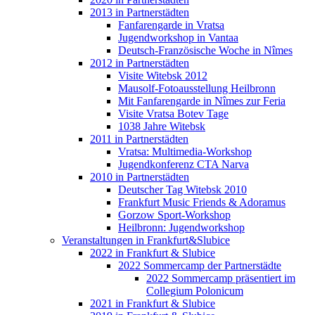
2013 in Partnerstädten
Fanfarengarde in Vratsa
Jugendworkshop in Vantaa
Deutsch-Französische Woche in Nîmes
2012 in Partnerstädten
Visite Witebsk 2012
Mausolf-Fotoausstellung Heilbronn
Mit Fanfarengarde in Nîmes zur Feria
Visite Vratsa Botev Tage
1038 Jahre Witebsk
2011 in Partnerstädten
Vratsa: Multimedia-Workshop
Jugendkonferenz CTA Narva
2010 in Partnerstädten
Deutscher Tag Witebsk 2010
Frankfurt Music Friends & Adoramus
Gorzow Sport-Workshop
Heilbronn: Jugendworkshop
Veranstaltungen in Frankfurt&Slubice
2022 in Frankfurt & Slubice
2022 Sommercamp der Partnerstädte
2022 Sommercamp präsentiert im
Collegium Polonicum
2021 in Frankfurt & Slubice