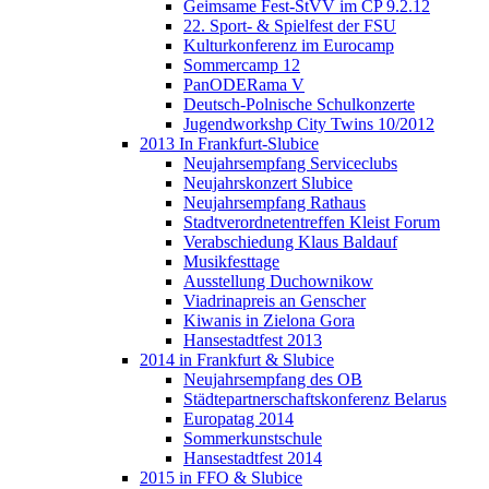
Geimsame Fest-StVV im CP 9.2.12
22. Sport- & Spielfest der FSU
Kulturkonferenz im Eurocamp
Sommercamp 12
PanODERama V
Deutsch-Polnische Schulkonzerte
Jugendworkshp City Twins 10/2012
2013 In Frankfurt-Slubice
Neujahrsempfang Serviceclubs
Neujahrskonzert Slubice
Neujahrsempfang Rathaus
Stadtverordnetentreffen Kleist Forum
Verabschiedung Klaus Baldauf
Musikfesttage
Ausstellung Duchownikow
Viadrinapreis an Genscher
Kiwanis in Zielona Gora
Hansestadtfest 2013
2014 in Frankfurt & Slubice
Neujahrsempfang des OB
Städtepartnerschaftskonferenz Belarus
Europatag 2014
Sommerkunstschule
Hansestadtfest 2014
2015 in FFO & Slubice