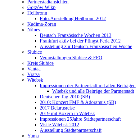
Partnerstadtansichten
Gorzów Wlkp
Heilbronn
Foto-Ausstellung Heilbronn 2012
Kadima-Zoran
Nîmes
Deutsch-Französische Wochen 2013
Frankfurt aktiv bei der Pfingst Feria 2012
Ausstellung zur Deutsch-Französischen Woche
Słubice
Veranstaltungen Slubice & FFO
Kreis Słubice
Vantaa
Vratsa
Witebsk
Impressionen der Partnerstadt mit allen Beiträgen
Witebsk und alle Beiträge der Partnerstadt
Deutscher Tag 2010 (SB)
2010: Konzert FMF & Adoramus (SB)
2017 Belarusreise
2019 mit Boxern in Witebsk
Impressionen 25Jahre Städtepartnerschaft
Visite Witebsk 2012
Ausstellung Städtepartnerschaft
Yuma