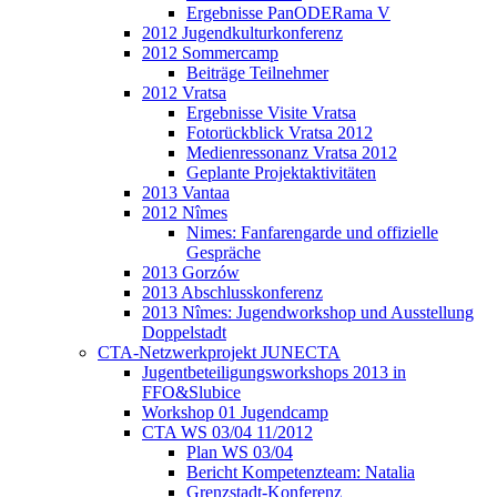
Ergebnisse PanODERama V
2012 Jugendkulturkonferenz
2012 Sommercamp
Beiträge Teilnehmer
2012 Vratsa
Ergebnisse Visite Vratsa
Fotorückblick Vratsa 2012
Medienressonanz Vratsa 2012
Geplante Projektaktivitäten
2013 Vantaa
2012 Nîmes
Nimes: Fanfarengarde und offizielle
Gespräche
2013 Gorzów
2013 Abschlusskonferenz
2013 Nîmes: Jugendworkshop und Ausstellung
Doppelstadt
CTA-Netzwerkprojekt JUNECTA
Jugentbeteiligungsworkshops 2013 in
FFO&Slubice
Workshop 01 Jugendcamp
CTA WS 03/04 11/2012
Plan WS 03/04
Bericht Kompetenzteam: Natalia
Grenzstadt-Konferenz