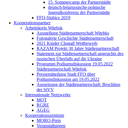
15. Sommercamp der Partnerstädte
deutsch-belarussische-polnische
Jugendkonferenz der Partnerstädte
FFO-Slubice 2019
Kooperationspartner
Arbeitskreis Witebsk
Ausstellung Städtepartnerschaft Witebks
Fotogalerie Geschichte Städtepartnerschaft
2021 Kinder Chagall Wettbewerb
RAZAM Projekt 30 Jahre Städtepartnerschaft
Statement zur Städtepartnerschaft angesichts des
russischen Überfalls auf die Ukraine
Programm Podiumsdiskussion 19.05.2022
Städtepartnerschaft Witebsk
Pressemitteilung Stadt FFO über
Podiumsdiskussion am 19.05.2022
Aussetzung der Städtepartnerschaft: Beschluss
der StVV
Internationale Netzwerke
MOT
RGRE
AGEG
Kooperationszentrum
MORO-Preis
Veranstaltungen