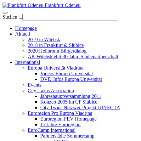
Frankfurt-Oder.eu
Suchen ...
Homepage
Aktuell
2019 in Witebsk
2018 in Frankfurt & Slubice
2020 Heilbronn Bürgerdialog
AK Witebsk ehrt 30 Jahre Städtepartnerschaft
International
Europa Universität Viadrina
Videos Europa Universität
DVD-Infos Europa Universität
Events
City Twins Association
Jahreshauptversammlung 2011
Konzert 2005 im CP Slubice
City Twins Netzwer-Projekt JUNECTA
Euroregion Pro Europa Viadrina
Euroregion PEV Homepage
15 Jahre Euroregion
EuroCamp International
Partnerstädte Sommercamp