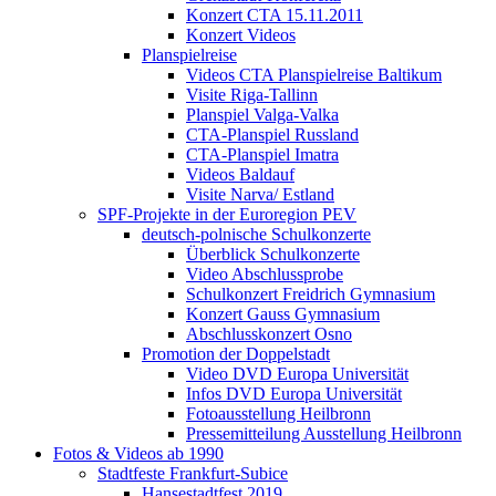
Konzert CTA 15.11.2011
Konzert Videos
Planspielreise
Videos CTA Planspielreise Baltikum
Visite Riga-Tallinn
Planspiel Valga-Valka
CTA-Planspiel Russland
CTA-Planspiel Imatra
Videos Baldauf
Visite Narva/ Estland
SPF-Projekte in der Euroregion PEV
deutsch-polnische Schulkonzerte
Überblick Schulkonzerte
Video Abschlussprobe
Schulkonzert Freidrich Gymnasium
Konzert Gauss Gymnasium
Abschlusskonzert Osno
Promotion der Doppelstadt
Video DVD Europa Universität
Infos DVD Europa Universität
Fotoausstellung Heilbronn
Pressemitteilung Ausstellung Heilbronn
Fotos & Videos ab 1990
Stadtfeste Frankfurt-Subice
Hansestadtfest 2019