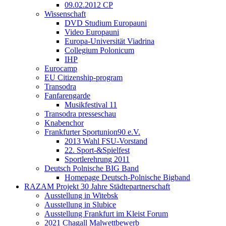
09.02.2012 CP
Wissenschaft
DVD Studium Europauni
Video Europauni
Europa-Universität Viadrina
Collegium Polonicum
IHP
Eurocamp
EU Citizenship-program
Transodra
Fanfarengarde
Musikfestival 11
Transodra presseschau
Knabenchor
Frankfurter Sportunion90 e.V.
2013 Wahl FSU-Vorstand
22. Sport-&Spielfest
Sportlerehrung 2011
Deutsch Polnische BIG Band
Homepage Deutsch-Polnische Bigband
RAZAM Projekt 30 Jahre Städtepartnerschaft
Ausstellung in Witebsk
Ausstellung in Slubice
Ausstellung Frankfurt im Kleist Forum
2021 Chagall Malwettbewerb