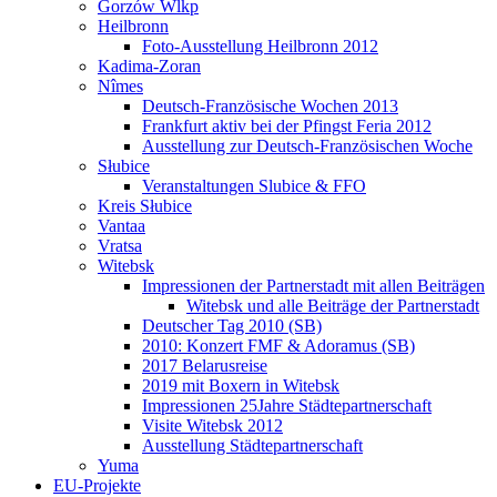
Gorzów Wlkp
Heilbronn
Foto-Ausstellung Heilbronn 2012
Kadima-Zoran
Nîmes
Deutsch-Französische Wochen 2013
Frankfurt aktiv bei der Pfingst Feria 2012
Ausstellung zur Deutsch-Französischen Woche
Słubice
Veranstaltungen Slubice & FFO
Kreis Słubice
Vantaa
Vratsa
Witebsk
Impressionen der Partnerstadt mit allen Beiträgen
Witebsk und alle Beiträge der Partnerstadt
Deutscher Tag 2010 (SB)
2010: Konzert FMF & Adoramus (SB)
2017 Belarusreise
2019 mit Boxern in Witebsk
Impressionen 25Jahre Städtepartnerschaft
Visite Witebsk 2012
Ausstellung Städtepartnerschaft
Yuma
EU-Projekte