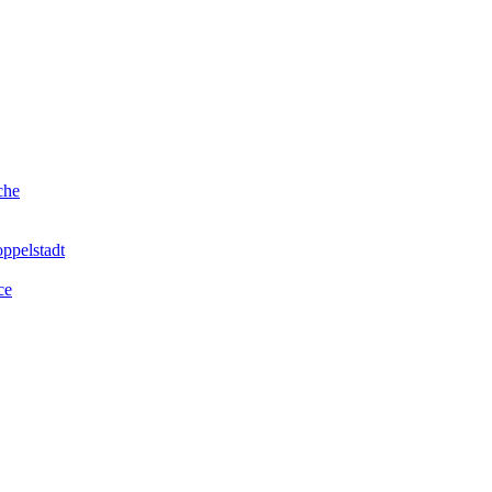
che
ppelstadt
ce