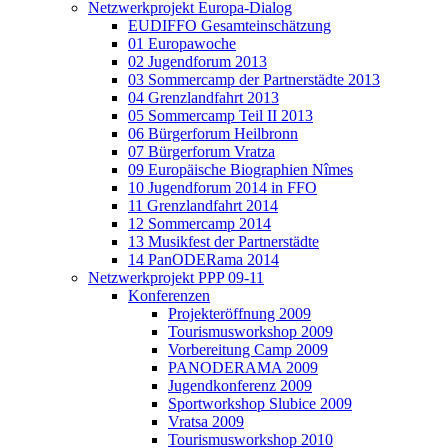
Netzwerkprojekt Europa-Dialog
EUDIFFO Gesamteinschätzung
01 Europawoche
02 Jugendforum 2013
03 Sommercamp der Partnerstädte 2013
04 Grenzlandfahrt 2013
05 Sommercamp Teil II 2013
06 Bürgerforum Heilbronn
07 Bürgerforum Vratza
09 Europäische Biographien Nîmes
10 Jugendforum 2014 in FFO
11 Grenzlandfahrt 2014
12 Sommercamp 2014
13 Musikfest der Partnerstädte
14 PanODERama 2014
Netzwerkprojekt PPP 09-11
Konferenzen
Projekteröffnung 2009
Tourismusworkshop 2009
Vorbereitung Camp 2009
PANODERAMA 2009
Jugendkonferenz 2009
Sportworkshop Slubice 2009
Vratsa 2009
Tourismusworkshop 2010