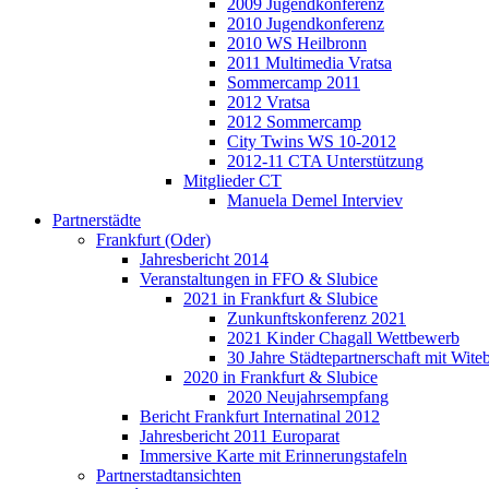
2009 Jugendkonferenz
2010 Jugendkonferenz
2010 WS Heilbronn
2011 Multimedia Vratsa
Sommercamp 2011
2012 Vratsa
2012 Sommercamp
City Twins WS 10-2012
2012-11 CTA Unterstützung
Mitglieder CT
Manuela Demel Interviev
Partnerstädte
Frankfurt (Oder)
Jahresbericht 2014
Veranstaltungen in FFO & Slubice
2021 in Frankfurt & Slubice
Zunkunftskonferenz 2021
2021 Kinder Chagall Wettbewerb
30 Jahre Städtepartnerschaft mit Wi
2020 in Frankfurt & Slubice
2020 Neujahrsempfang
Bericht Frankfurt Internatinal 2012
Jahresbericht 2011 Europarat
Immersive Karte mit Erinnerungstafeln
Partnerstadtansichten