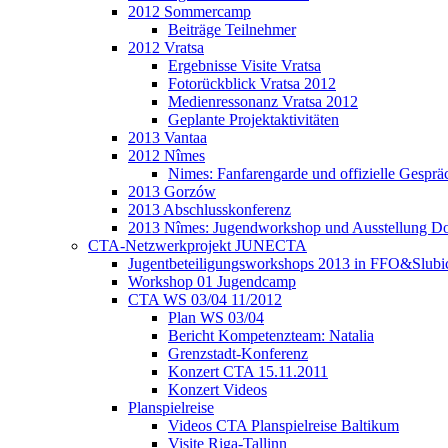
2012 Sommercamp
Beiträge Teilnehmer
2012 Vratsa
Ergebnisse Visite Vratsa
Fotorückblick Vratsa 2012
Medienressonanz Vratsa 2012
Geplante Projektaktivitäten
2013 Vantaa
2012 Nîmes
Nimes: Fanfarengarde und offizielle Gesprä
2013 Gorzów
2013 Abschlusskonferenz
2013 Nîmes: Jugendworkshop und Ausstellung Do
CTA-Netzwerkprojekt JUNECTA
Jugentbeteiligungsworkshops 2013 in FFO&Slubi
Workshop 01 Jugendcamp
CTA WS 03/04 11/2012
Plan WS 03/04
Bericht Kompetenzteam: Natalia
Grenzstadt-Konferenz
Konzert CTA 15.11.2011
Konzert Videos
Planspielreise
Videos CTA Planspielreise Baltikum
Visite Riga-Tallinn