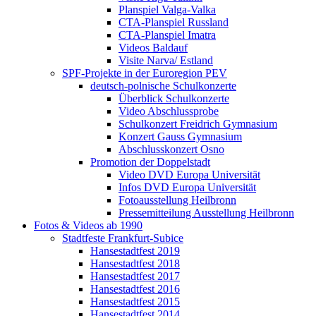
Planspiel Valga-Valka
CTA-Planspiel Russland
CTA-Planspiel Imatra
Videos Baldauf
Visite Narva/ Estland
SPF-Projekte in der Euroregion PEV
deutsch-polnische Schulkonzerte
Überblick Schulkonzerte
Video Abschlussprobe
Schulkonzert Freidrich Gymnasium
Konzert Gauss Gymnasium
Abschlusskonzert Osno
Promotion der Doppelstadt
Video DVD Europa Universität
Infos DVD Europa Universität
Fotoausstellung Heilbronn
Pressemitteilung Ausstellung Heilbronn
Fotos & Videos ab 1990
Stadtfeste Frankfurt-Subice
Hansestadtfest 2019
Hansestadtfest 2018
Hansestadtfest 2017
Hansestadtfest 2016
Hansestadtfest 2015
Hansestadtfest 2014