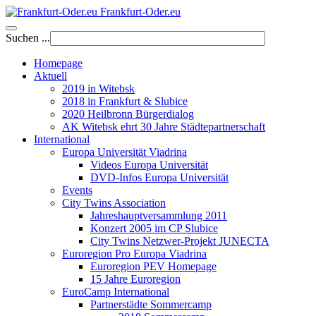
Frankfurt-Oder.eu
Suchen ...
Homepage
Aktuell
2019 in Witebsk
2018 in Frankfurt & Slubice
2020 Heilbronn Bürgerdialog
AK Witebsk ehrt 30 Jahre Städtepartnerschaft
International
Europa Universität Viadrina
Videos Europa Universität
DVD-Infos Europa Universität
Events
City Twins Association
Jahreshauptversammlung 2011
Konzert 2005 im CP Slubice
City Twins Netzwer-Projekt JUNECTA
Euroregion Pro Europa Viadrina
Euroregion PEV Homepage
15 Jahre Euroregion
EuroCamp International
Partnerstädte Sommercamp