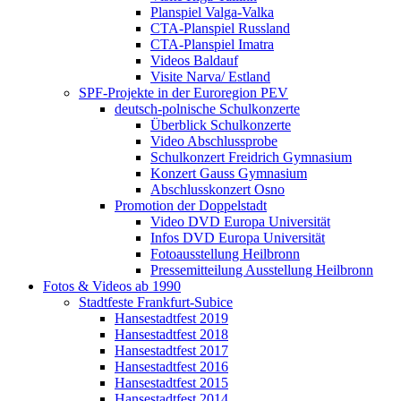
Planspiel Valga-Valka
CTA-Planspiel Russland
CTA-Planspiel Imatra
Videos Baldauf
Visite Narva/ Estland
SPF-Projekte in der Euroregion PEV
deutsch-polnische Schulkonzerte
Überblick Schulkonzerte
Video Abschlussprobe
Schulkonzert Freidrich Gymnasium
Konzert Gauss Gymnasium
Abschlusskonzert Osno
Promotion der Doppelstadt
Video DVD Europa Universität
Infos DVD Europa Universität
Fotoausstellung Heilbronn
Pressemitteilung Ausstellung Heilbronn
Fotos & Videos ab 1990
Stadtfeste Frankfurt-Subice
Hansestadtfest 2019
Hansestadtfest 2018
Hansestadtfest 2017
Hansestadtfest 2016
Hansestadtfest 2015
Hansestadtfest 2014