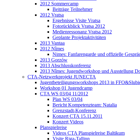
2012 Sommercamp
Beiträge Teilnehmer
2012 Vratsa
Ergebnisse Visite Vratsa
Fotorückblick Vratsa 2012
Medienressonanz Vratsa 2012
Geplante Projektaktivitäten
2013 Vantaa
2012 Nîmes
Nimes: Fanfarengarde und offizielle Gesprä
2013 Gorzów
2013 Abschlusskonferenz
2013 Nîmes: Jugendworkshop und Ausstellung Do
CTA-Netzwerkprojekt JUNECTA
Jugentbeteiligungsworkshops 2013 in FFO&Slubi
Workshop 01 Jugendcamp
CTA WS 03/04 11/2012
Plan WS 03/04
Bericht Kompetenzteam: Natalia
Grenzstadt-Konferenz
Konzert CTA 15.11.2011
Konzert Videos
Planspielreise
Videos CTA Planspielreise Baltikum
Visite Riga-Tallinn