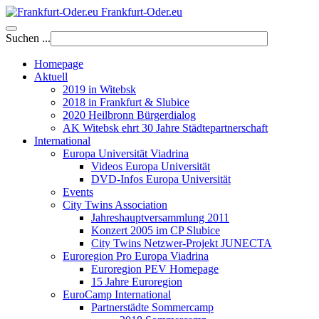
Frankfurt-Oder.eu
Suchen ...
Homepage
Aktuell
2019 in Witebsk
2018 in Frankfurt & Slubice
2020 Heilbronn Bürgerdialog
AK Witebsk ehrt 30 Jahre Städtepartnerschaft
International
Europa Universität Viadrina
Videos Europa Universität
DVD-Infos Europa Universität
Events
City Twins Association
Jahreshauptversammlung 2011
Konzert 2005 im CP Slubice
City Twins Netzwer-Projekt JUNECTA
Euroregion Pro Europa Viadrina
Euroregion PEV Homepage
15 Jahre Euroregion
EuroCamp International
Partnerstädte Sommercamp