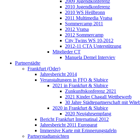
2009 Jugendkonferenz
2010 Jugendkonferenz
2010 WS Heilbronn
2011 Multimedia Vratsa
Sommercamp 2011
2012 Vratsa
2012 Sommercamp
City Twins WS 10-2012
2012-11 CTA Unterstützung
Mitglieder CT
Manuela Demel Interviev
Partnerstädte
Frankfurt (Oder)
Jahresbericht 2014
Veranstaltungen in FFO & Slubice
2021 in Frankfurt & Slubice
Zunkunftskonferenz 2021
2021 Kinder Chagall Wettbewerb
30 Jahre Städtepartnerschaft mit Wi
2020 in Frankfurt & Slubice
2020 Neujahrsempfang
Bericht Frankfurt Internatinal 2012
Jahresbericht 2011 Europarat
Immersive Karte mit Erinnerungstafeln
Partnerstadtansichten