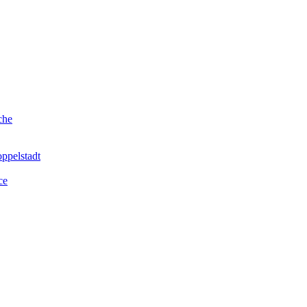
che
ppelstadt
ce