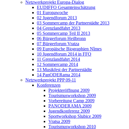
Netzwerkprojekt Europa-Dialog
EUDIFFO Gesamteinschätzung
01 Europawoche
02 Jugendforum 2013
03 Sommercamp der Partnerstädte 2013
04 Grenzlandfahrt 2013
05 Sommercamp Teil II 2013
06 Bürgerforum Heilbronn
07 Bürgerforum Vratza
09 Europäische Biographien Nîmes
10 Jugendforum 2014 in FFO
11 Grenzlandfahrt 2014
12 Sommercamp 2014
13 Musikfest der Partnerstädte
14 PanODERama 2014
Netzwerkprojekt PPP 09-11
Konferenzen
Projekteröffnung 2009
Tourismusworkshop 2009
Vorbereitung Camp 2009
PANODERAMA 2009
Jugendkonferenz 2009
Sportworkshop Slubice 2009
Vratsa 2009
Tourismusworkshop 2010