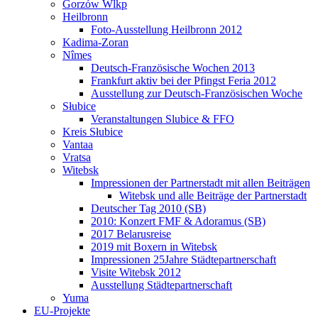
Gorzów Wlkp
Heilbronn
Foto-Ausstellung Heilbronn 2012
Kadima-Zoran
Nîmes
Deutsch-Französische Wochen 2013
Frankfurt aktiv bei der Pfingst Feria 2012
Ausstellung zur Deutsch-Französischen Woche
Słubice
Veranstaltungen Slubice & FFO
Kreis Słubice
Vantaa
Vratsa
Witebsk
Impressionen der Partnerstadt mit allen Beiträgen
Witebsk und alle Beiträge der Partnerstadt
Deutscher Tag 2010 (SB)
2010: Konzert FMF & Adoramus (SB)
2017 Belarusreise
2019 mit Boxern in Witebsk
Impressionen 25Jahre Städtepartnerschaft
Visite Witebsk 2012
Ausstellung Städtepartnerschaft
Yuma
EU-Projekte