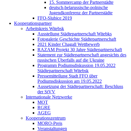
15. Sommercamp der Partnerstädte
deutsch-belarussische-polnische
Jugendkonferenz der Partnerstädte
FFO-Slubice 2019
Kooperationspartner
Arbeitskreis Witebsk
Ausstellung Städtepartnerschaft Witebks
Fotogalerie Geschichte Städtepartnerschaft
2021 Kinder Chagall Wettbewerb
RAZAM Projekt 30 Jahre Städtepartnerschaft
Statement zur Städtepartnerschaft angesichts des
russischen Überfalls auf die Ukraine
Programm Podiumsdiskussion 19.05.2022
Städtepartnerschaft Witebsk
Pressemitteilung Stadt FFO über
Podiumsdiskussion am 19.05.2022
Aussetzung der Städtepartnerschaft: Beschluss
der StVV
Internationale Netzwerke
MOT
RGRE
AGEG
Kooperationszentrum
MORO-Preis
Veranstaltungen