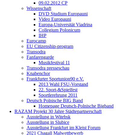
09.02.2012 CP
Wissenschaft
DVD Studium Europauni
Video Europauni
Europa-Universität Viadrina
Collegium Polonicum
IHP
Eurocamp
EU Citizenship-program
Transodra
Fanfarengarde
Musikfestival 11
Transodra presseschau
Knabenchor
Frankfurter Sportunion90 e.V.
2013 Wahl FSU-Vorstand
22. Sport-&Spielfest
Sportlerehrung 2011
Deutsch Polnische BIG Band
Homepage Deutsch-Polnische Bigband
RAZAM Projekt 30 Jahre Städtepartnerschaft
Ausstellung in Witebsk
Ausstellung in Slubice
Ausstellung Frankfurt im Kleist Forum
2021 Chagall Malwettbewerb