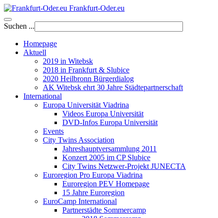
Frankfurt-Oder.eu
Suchen ...
Homepage
Aktuell
2019 in Witebsk
2018 in Frankfurt & Slubice
2020 Heilbronn Bürgerdialog
AK Witebsk ehrt 30 Jahre Städtepartnerschaft
International
Europa Universität Viadrina
Videos Europa Universität
DVD-Infos Europa Universität
Events
City Twins Association
Jahreshauptversammlung 2011
Konzert 2005 im CP Slubice
City Twins Netzwer-Projekt JUNECTA
Euroregion Pro Europa Viadrina
Euroregion PEV Homepage
15 Jahre Euroregion
EuroCamp International
Partnerstädte Sommercamp