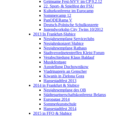
Geimsame Fest-StVV im CP 9.2.12
22. Sport- & Spielfest der FSU
Kulturkonferenz im Eurocamp
Sommercamp 12
PanODERama V
Deutsch-Polnische Schulkonzerte
Jugendworkshp City Twins 10/2012
2013 In Frankfurt-Slubice
Neujahrsempfang Serviceclubs
Neujahrskonzert Slubice
Neujahrsempfang Rathaus
Stadtverordnetentreffen Kleist Forum
Verabschiedung Klaus Baldauf
Musikfesttage
Ausstellung Duchownikow
Viadrinapreis an Genscher
Kiwanis in Zielona Gora
Hansestadtfest 2013
2014 in Frankfurt & Slubice
Neujahrsempfang des OB
Städtepartnerschaftskonferenz Belarus
Europatag 2014
Sommerkunstschule
Hansestadtfest 2014
2015 in FFO & Slubice