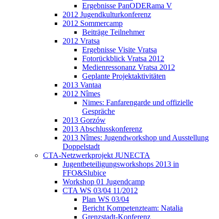
Ergebnisse PanODERama V
2012 Jugendkulturkonferenz
2012 Sommercamp
Beiträge Teilnehmer
2012 Vratsa
Ergebnisse Visite Vratsa
Fotorückblick Vratsa 2012
Medienressonanz Vratsa 2012
Geplante Projektaktivitäten
2013 Vantaa
2012 Nîmes
Nimes: Fanfarengarde und offizielle
Gespräche
2013 Gorzów
2013 Abschlusskonferenz
2013 Nîmes: Jugendworkshop und Ausstellung
Doppelstadt
CTA-Netzwerkprojekt JUNECTA
Jugentbeteiligungsworkshops 2013 in
FFO&Slubice
Workshop 01 Jugendcamp
CTA WS 03/04 11/2012
Plan WS 03/04
Bericht Kompetenzteam: Natalia
Grenzstadt-Konferenz