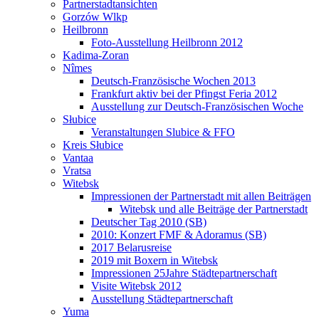
Partnerstadtansichten
Gorzów Wlkp
Heilbronn
Foto-Ausstellung Heilbronn 2012
Kadima-Zoran
Nîmes
Deutsch-Französische Wochen 2013
Frankfurt aktiv bei der Pfingst Feria 2012
Ausstellung zur Deutsch-Französischen Woche
Słubice
Veranstaltungen Slubice & FFO
Kreis Słubice
Vantaa
Vratsa
Witebsk
Impressionen der Partnerstadt mit allen Beiträgen
Witebsk und alle Beiträge der Partnerstadt
Deutscher Tag 2010 (SB)
2010: Konzert FMF & Adoramus (SB)
2017 Belarusreise
2019 mit Boxern in Witebsk
Impressionen 25Jahre Städtepartnerschaft
Visite Witebsk 2012
Ausstellung Städtepartnerschaft
Yuma