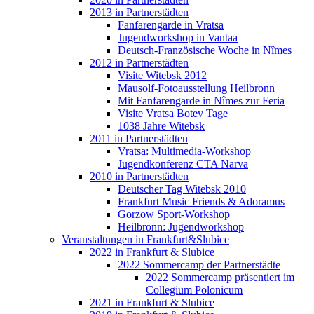
2013 in Partnerstädten
Fanfarengarde in Vratsa
Jugendworkshop in Vantaa
Deutsch-Französische Woche in Nîmes
2012 in Partnerstädten
Visite Witebsk 2012
Mausolf-Fotoausstellung Heilbronn
Mit Fanfarengarde in Nîmes zur Feria
Visite Vratsa Botev Tage
1038 Jahre Witebsk
2011 in Partnerstädten
Vratsa: Multimedia-Workshop
Jugendkonferenz CTA Narva
2010 in Partnerstädten
Deutscher Tag Witebsk 2010
Frankfurt Music Friends & Adoramus
Gorzow Sport-Workshop
Heilbronn: Jugendworkshop
Veranstaltungen in Frankfurt&Slubice
2022 in Frankfurt & Slubice
2022 Sommercamp der Partnerstädte
2022 Sommercamp präsentiert im
Collegium Polonicum
2021 in Frankfurt & Slubice