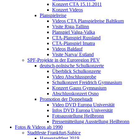
Konzert CTA 15.11.2011
Konzert Videos
Planspielreise
Videos CTA Planspielreise Baltikum
Visite Riga-Tallinn
Planspiel Valga-Valka
CTA-Planspiel Russland
CTA-Planspiel Imatra
Videos Baldauf
Visite Narva/ Estland
SPF-Projekte in der Euroregion PEV
deutsch-polnische Schulkonzerte
Überblick Schulkonzerte
Video Abschlussprobe
Schulkonzert Freidrich Gymnasium
Konzert Gauss Gymnasium
Abschlusskonzert Osno
Promotion der Doppelstadt
Video DVD Europa Universität
Infos DVD Europa Universität
Fotoausstellung Heilbronn
Pressemitteilung Ausstellung Heilbronn
Fotos & Videos ab 1990
Stadtfeste Frankfurt-Subice
Hansestadtfest 2019