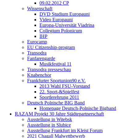
09.02.2012 CP
Wissenschaft
DVD Studium Europauni
Video Europauni
Europa-Universität Viadrina
Collegium Polonicum
IHP
Eurocamp
EU Citizenship-program
Transodra
Fanfarengarde
Musikfestival 11
Transodra presseschau
Knabenchor
Frankfurter Sportunion90 e.V.
2013 Wahl FSU-Vorstand
22. Sport-&Spielfest
Sportlerehrung 2011
Deutsch Polnische BIG Band
Homepage Deutsch-Polnische Bigband
RAZAM Projekt 30 Jahre Städtepartnerschaft
Ausstellung in Witebsk
Ausstellung in Slubice
Ausstellung Frankfurt im Kleist Forum
2021 Chagall Malwettbewerb