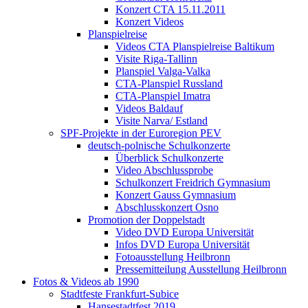
Konzert CTA 15.11.2011
Konzert Videos
Planspielreise
Videos CTA Planspielreise Baltikum
Visite Riga-Tallinn
Planspiel Valga-Valka
CTA-Planspiel Russland
CTA-Planspiel Imatra
Videos Baldauf
Visite Narva/ Estland
SPF-Projekte in der Euroregion PEV
deutsch-polnische Schulkonzerte
Überblick Schulkonzerte
Video Abschlussprobe
Schulkonzert Freidrich Gymnasium
Konzert Gauss Gymnasium
Abschlusskonzert Osno
Promotion der Doppelstadt
Video DVD Europa Universität
Infos DVD Europa Universität
Fotoausstellung Heilbronn
Pressemitteilung Ausstellung Heilbronn
Fotos & Videos ab 1990
Stadtfeste Frankfurt-Subice
Hansestadtfest 2019