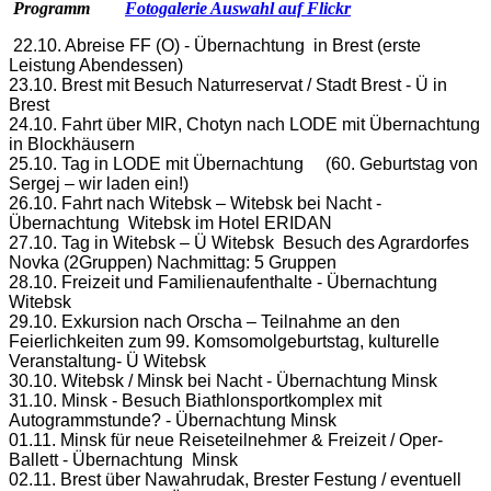
Programm
Fotogalerie Auswahl auf Flickr
22.10. Abreise FF (O) - Übernachtung in Brest
(erste
Leistung Abendessen)
23.10. Brest mit Besuch Naturreservat / Stadt Brest - Ü in
Brest
24.10. Fahrt über MIR, Chotyn nach LODE mit Übernachtung
in Blockhäusern
25.10. Tag in LODE mit Übernachtung
(60. Geburtstag von
Sergej – wir laden ein!)
26.10. Fahrt nach Witebsk – Witebsk bei Nacht -
Übernachtung Witebsk im Hotel ERIDAN
27.10. Tag in Witebsk – Ü Witebsk
Besuch des Agrardorfes
Novka (2Gruppen)
Nachmittag: 5 Gruppen
28.10. Freizeit und Familienaufenthalte - Übernachtung
Witebsk
29.10. Exkursion nach Orscha – Teilnahme an den
Feierlichkeiten zum 99. Komsomolgeburtstag, kulturelle
Veranstaltung- Ü Witebsk
30.10. Witebsk / Minsk bei Nacht - Übernachtung Minsk
31.10. Minsk - Besuch Biathlonsportkomplex mit
Autogrammstunde? - Übernachtung Minsk
01.11. Minsk für neue Reiseteilnehmer & Freizeit / Oper-
Ballett - Übernachtung Minsk
02.11. Brest über Nawahrudak, Brester Festung / eventuell