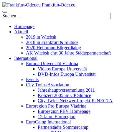
Frankfurt-Oder.eu
Suchen ...
Homepage
Aktuell
2019 in Witebsk
2018 in Frankfurt & Slubice
2020 Heilbronn Bürgerdialog
AK Witebsk ehrt 30 Jahre Städtepartnerschaft
International
Europa Universität Viadrina
Videos Europa Universität
DVD-Infos Europa Universität
Events
City Twins Association
Jahreshauptversammlung 2011
Konzert 2005 im CP Slubice
City Twins Netzwer-Projekt JUNECTA
Euroregion Pro Europa Viadrina
Euroregion PEV Homepage
15 Jahre Euroregion
EuroCamp International
Partnerstädte Sommercamp