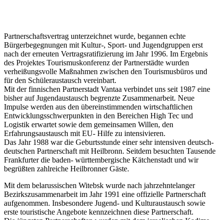
Partnerschaftsvertrag unterzeichnet wurde, begannen echte
Bürgerbegegnungen mit Kultur-, Sport- und Jugendgruppen erst
nach der erneuten Vertragsratifizierung im Jahr 1996. Im Ergebnis
des Projektes Tourismuskonferenz der Partnerstädte wurden
verheißungsvolle Maßnahmen zwischen den Tourismusbüros und
für den Schüleraustausch vereinbart.
Mit de
r finnischen Partnerstadt Vantaa verbindet uns seit 1987 eine
bisher auf Jugendaustausch begrenzte Zusammenarbeit. Neue
Impulse werden aus den übereinstimmenden wirtschaftlichen
Entwicklungsschwerpunkten in den Bereichen High T
ec und
Logistik erwartet sowie dem gemeinsamen Willen, den
Erfahrungsaustausch mit EU- Hilfe zu intensivieren.
Das Jahr 1988 war die Geburtsstunde einer sehr intensiven deutsch-
deutschen Partnerschaft mit Heilbronn. Seitdem besuchten Tausende
Frankfurter die baden- württembergische
Kätchenstadt und wir
begrüßten zahlreiche Heilbronner Gäste.
Mit dem belarussischen Witebsk wurde nach jahrzehntelanger
Bezirkszusammenarbeit im Jahr 1991 eine offizielle Partnerschaft
aufgenommen. Insbesondere Jugend- und Kulturaustausch sowie
erste touristische Angebote kennzeichnen diese Partnerschaft.