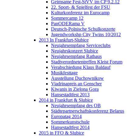
Geimsame Fest-StVV im CP 9.2.12
22. Sport- & Spielfest der FSU
Kulturkonferenz im Eurocamp
Sommercamp 12
PanODERama V
Deutsch-Polnische Schulkonzerte
Jugendworkshp City Twins 10/2012
2013 In Frankfurt-Slubice
Neujahrsempfang Serviceclubs
Neujahrskonzert Slubice
Neujahrsempfang Rathaus
Stadtverordnetentreffen Kleist Forum
Verabschiedung Klaus Baldauf
Musikfesttage
Ausstellung Duchownikow
Viadrinapreis an Genscher
Kiwanis in Zielona Gora
Hansestadtfest 2013
2014 in Frankfurt & Slubice
Neujahrsempfang des OB
Städtepartnerschaftskonferenz Belarus
Europatag 2014
Sommerkunstschule
Hansestadtfest 2014
2015 in FFO & Slubice