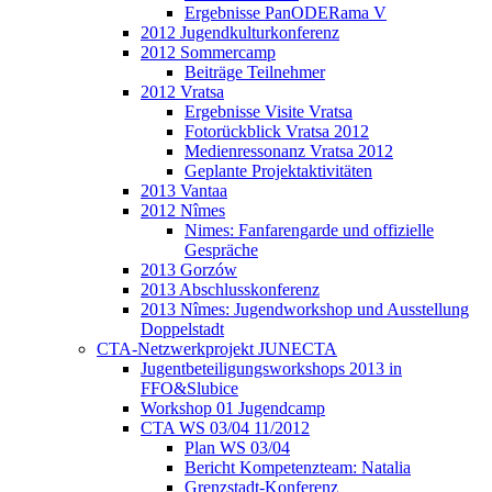
Ergebnisse PanODERama V
2012 Jugendkulturkonferenz
2012 Sommercamp
Beiträge Teilnehmer
2012 Vratsa
Ergebnisse Visite Vratsa
Fotorückblick Vratsa 2012
Medienressonanz Vratsa 2012
Geplante Projektaktivitäten
2013 Vantaa
2012 Nîmes
Nimes: Fanfarengarde und offizielle
Gespräche
2013 Gorzów
2013 Abschlusskonferenz
2013 Nîmes: Jugendworkshop und Ausstellung
Doppelstadt
CTA-Netzwerkprojekt JUNECTA
Jugentbeteiligungsworkshops 2013 in
FFO&Slubice
Workshop 01 Jugendcamp
CTA WS 03/04 11/2012
Plan WS 03/04
Bericht Kompetenzteam: Natalia
Grenzstadt-Konferenz