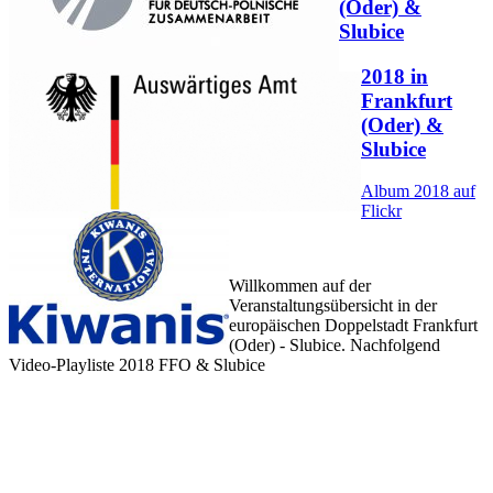
(Oder) &
Slubice
2018 in
Frankfurt
(Oder) &
Slubice
Album 2018 auf
Flickr
Willkommen auf der
Veranstaltungsübersicht in der
europäischen Doppelstadt Frankfurt
(Oder) - Slubice. Nachfolgend
Video-Playliste 2018 FFO & Slubice