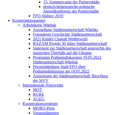
15. Sommercamp der Partnerstädte
deutsch-belarussische-polnische
Jugendkonferenz der Partnerstädte
FFO-Slubice 2019
Kooperationspartner
Arbeitskreis Witebsk
Ausstellung Städtepartnerschaft Witebks
Fotogalerie Geschichte Städtepartnerschaft
2021 Kinder Chagall Wettbewerb
RAZAM Projekt 30 Jahre Städtepartnerschaft
Statement zur Städtepartnerschaft angesichts des
russischen Überfalls auf die Ukraine
Programm Podiumsdiskussion 19.05.2022
Städtepartnerschaft Witebsk
Pressemitteilung Stadt FFO über
Podiumsdiskussion am 19.05.2022
Aussetzung der Städtepartnerschaft: Beschluss
der StVV
Internationale Netzwerke
MOT
RGRE
AGEG
Kooperationszentrum
MORO-Preis
Veranstaltungen