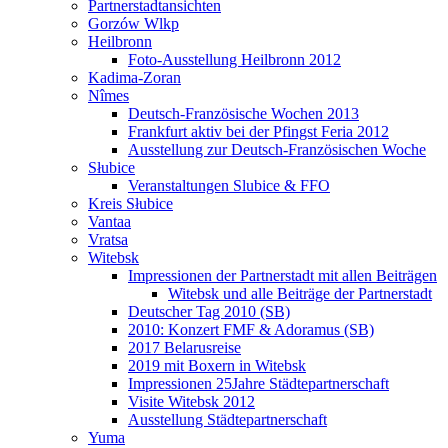
Partnerstadtansichten
Gorzów Wlkp
Heilbronn
Foto-Ausstellung Heilbronn 2012
Kadima-Zoran
Nîmes
Deutsch-Französische Wochen 2013
Frankfurt aktiv bei der Pfingst Feria 2012
Ausstellung zur Deutsch-Französischen Woche
Słubice
Veranstaltungen Slubice & FFO
Kreis Słubice
Vantaa
Vratsa
Witebsk
Impressionen der Partnerstadt mit allen Beiträgen
Witebsk und alle Beiträge der Partnerstadt
Deutscher Tag 2010 (SB)
2010: Konzert FMF & Adoramus (SB)
2017 Belarusreise
2019 mit Boxern in Witebsk
Impressionen 25Jahre Städtepartnerschaft
Visite Witebsk 2012
Ausstellung Städtepartnerschaft
Yuma