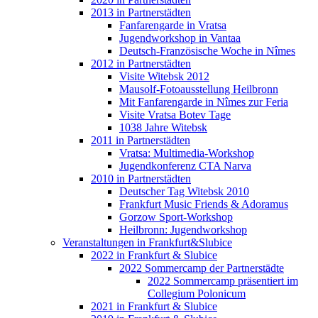
2013 in Partnerstädten
Fanfarengarde in Vratsa
Jugendworkshop in Vantaa
Deutsch-Französische Woche in Nîmes
2012 in Partnerstädten
Visite Witebsk 2012
Mausolf-Fotoausstellung Heilbronn
Mit Fanfarengarde in Nîmes zur Feria
Visite Vratsa Botev Tage
1038 Jahre Witebsk
2011 in Partnerstädten
Vratsa: Multimedia-Workshop
Jugendkonferenz CTA Narva
2010 in Partnerstädten
Deutscher Tag Witebsk 2010
Frankfurt Music Friends & Adoramus
Gorzow Sport-Workshop
Heilbronn: Jugendworkshop
Veranstaltungen in Frankfurt&Slubice
2022 in Frankfurt & Slubice
2022 Sommercamp der Partnerstädte
2022 Sommercamp präsentiert im
Collegium Polonicum
2021 in Frankfurt & Slubice