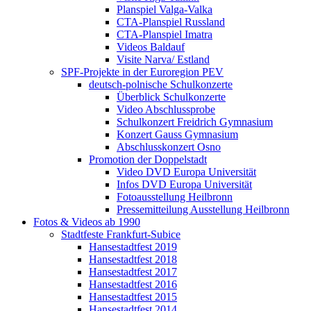
Planspiel Valga-Valka
CTA-Planspiel Russland
CTA-Planspiel Imatra
Videos Baldauf
Visite Narva/ Estland
SPF-Projekte in der Euroregion PEV
deutsch-polnische Schulkonzerte
Überblick Schulkonzerte
Video Abschlussprobe
Schulkonzert Freidrich Gymnasium
Konzert Gauss Gymnasium
Abschlusskonzert Osno
Promotion der Doppelstadt
Video DVD Europa Universität
Infos DVD Europa Universität
Fotoausstellung Heilbronn
Pressemitteilung Ausstellung Heilbronn
Fotos & Videos ab 1990
Stadtfeste Frankfurt-Subice
Hansestadtfest 2019
Hansestadtfest 2018
Hansestadtfest 2017
Hansestadtfest 2016
Hansestadtfest 2015
Hansestadtfest 2014