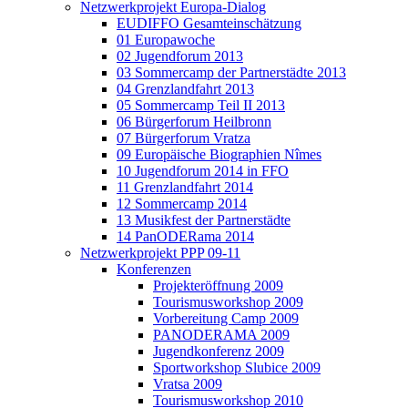
Netzwerkprojekt Europa-Dialog
EUDIFFO Gesamteinschätzung
01 Europawoche
02 Jugendforum 2013
03 Sommercamp der Partnerstädte 2013
04 Grenzlandfahrt 2013
05 Sommercamp Teil II 2013
06 Bürgerforum Heilbronn
07 Bürgerforum Vratza
09 Europäische Biographien Nîmes
10 Jugendforum 2014 in FFO
11 Grenzlandfahrt 2014
12 Sommercamp 2014
13 Musikfest der Partnerstädte
14 PanODERama 2014
Netzwerkprojekt PPP 09-11
Konferenzen
Projekteröffnung 2009
Tourismusworkshop 2009
Vorbereitung Camp 2009
PANODERAMA 2009
Jugendkonferenz 2009
Sportworkshop Slubice 2009
Vratsa 2009
Tourismusworkshop 2010