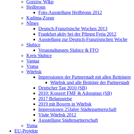
Gorzów Wlkp
Heilbronn
Foto-Ausstellung Heilbronn 2012
Kadima-Zoran
Nîmes
Deutsch-Französische Wochen 2013
Frankfurt aktiv bei der Pfingst Feria 2012
Ausstellung zur Deutsch-Französischen Woche
Słubice
Veranstaltungen Slubice & FFO
Kreis Słubice
Vantaa
Vratsa
Witebsk
Impressionen der Partnerstadt mit allen Beiträgen
Witebsk und alle Beiträge der Partnerstadt
Deutscher Tag 2010 (SB)
2010: Konzert FMF & Adoramus (SB)
2017 Belarusreise
2019 mit Boxern in Witebsk
Impressionen 25Jahre Städtepartnerschaft
Visite Witebsk 2012
Ausstellung Städtepartnerschaft
Yuma
EU-Projekte