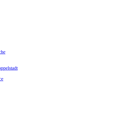
che
ppelstadt
ce