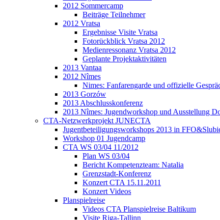
2012 Sommercamp
Beiträge Teilnehmer
2012 Vratsa
Ergebnisse Visite Vratsa
Fotorückblick Vratsa 2012
Medienressonanz Vratsa 2012
Geplante Projektaktivitäten
2013 Vantaa
2012 Nîmes
Nimes: Fanfarengarde und offizielle Gesprä
2013 Gorzów
2013 Abschlusskonferenz
2013 Nîmes: Jugendworkshop und Ausstellung Do
CTA-Netzwerkprojekt JUNECTA
Jugentbeteiligungsworkshops 2013 in FFO&Slubi
Workshop 01 Jugendcamp
CTA WS 03/04 11/2012
Plan WS 03/04
Bericht Kompetenzteam: Natalia
Grenzstadt-Konferenz
Konzert CTA 15.11.2011
Konzert Videos
Planspielreise
Videos CTA Planspielreise Baltikum
Visite Riga-Tallinn