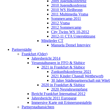
2009 Jugendkonferenz
2010 Jugendkonferenz
2010 WS Heilbronn
2011 Multimedia Vratsa
Sommercamp 2011
2012 Vratsa
2012 Sommercamp
City Twins WS 10-2012
2012-11 CTA Unterstützung
Mitglieder CT
Manuela Demel Interviev
Partnerstädte
Frankfurt (Oder)
Jahresbericht 2014
Veranstaltungen in FFO & Slubice
2021 in Frankfurt & Slubice
Zunkunftskonferenz 2021
2021 Kinder Chagall Wettbewerb
30 Jahre Städtepartnerschaft mit Wi
2020 in Frankfurt & Slubice
2020 Neujahrsempfang
Bericht Frankfurt Internatinal 2012
Jahresbericht 2011 Europarat
Immersive Karte mit Erinnerungstafeln
Partnerstadtansichten