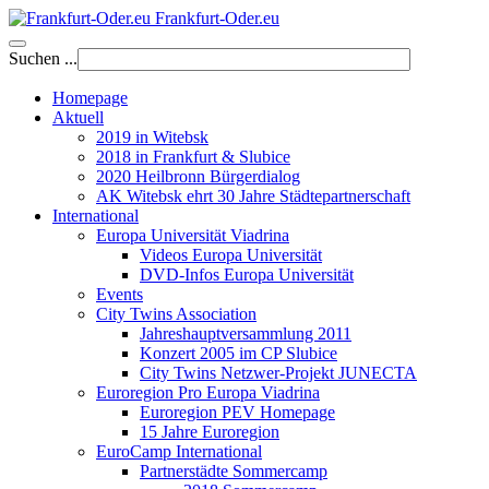
Frankfurt-Oder.eu
Suchen ...
Homepage
Aktuell
2019 in Witebsk
2018 in Frankfurt & Slubice
2020 Heilbronn Bürgerdialog
AK Witebsk ehrt 30 Jahre Städtepartnerschaft
International
Europa Universität Viadrina
Videos Europa Universität
DVD-Infos Europa Universität
Events
City Twins Association
Jahreshauptversammlung 2011
Konzert 2005 im CP Slubice
City Twins Netzwer-Projekt JUNECTA
Euroregion Pro Europa Viadrina
Euroregion PEV Homepage
15 Jahre Euroregion
EuroCamp International
Partnerstädte Sommercamp