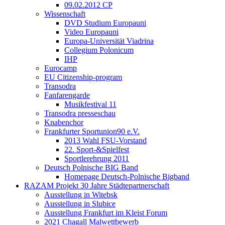
09.02.2012 CP
Wissenschaft
DVD Studium Europauni
Video Europauni
Europa-Universität Viadrina
Collegium Polonicum
IHP
Eurocamp
EU Citizenship-program
Transodra
Fanfarengarde
Musikfestival 11
Transodra presseschau
Knabenchor
Frankfurter Sportunion90 e.V.
2013 Wahl FSU-Vorstand
22. Sport-&Spielfest
Sportlerehrung 2011
Deutsch Polnische BIG Band
Homepage Deutsch-Polnische Bigband
RAZAM Projekt 30 Jahre Städtepartnerschaft
Ausstellung in Witebsk
Ausstellung in Slubice
Ausstellung Frankfurt im Kleist Forum
2021 Chagall Malwettbewerb