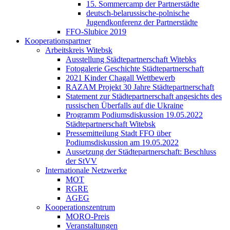
15. Sommercamp der Partnerstädte
deutsch-belarussische-polnische
Jugendkonferenz der Partnerstädte
FFO-Slubice 2019
Kooperationspartner
Arbeitskreis Witebsk
Ausstellung Städtepartnerschaft Witebks
Fotogalerie Geschichte Städtepartnerschaft
2021 Kinder Chagall Wettbewerb
RAZAM Projekt 30 Jahre Städtepartnerschaft
Statement zur Städtepartnerschaft angesichts des
russischen Überfalls auf die Ukraine
Programm Podiumsdiskussion 19.05.2022
Städtepartnerschaft Witebsk
Pressemitteilung Stadt FFO über
Podiumsdiskussion am 19.05.2022
Aussetzung der Städtepartnerschaft: Beschluss
der StVV
Internationale Netzwerke
MOT
RGRE
AGEG
Kooperationszentrum
MORO-Preis
Veranstaltungen