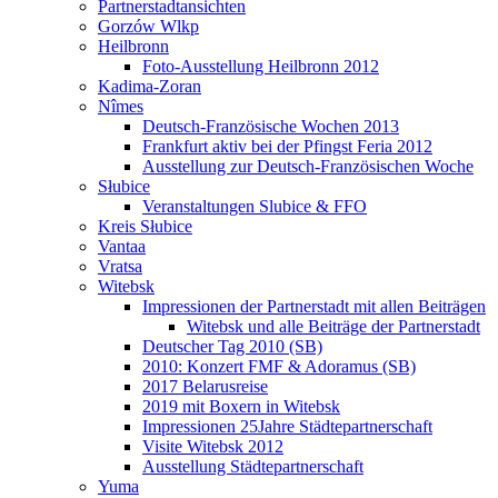
Partnerstadtansichten
Gorzów Wlkp
Heilbronn
Foto-Ausstellung Heilbronn 2012
Kadima-Zoran
Nîmes
Deutsch-Französische Wochen 2013
Frankfurt aktiv bei der Pfingst Feria 2012
Ausstellung zur Deutsch-Französischen Woche
Słubice
Veranstaltungen Slubice & FFO
Kreis Słubice
Vantaa
Vratsa
Witebsk
Impressionen der Partnerstadt mit allen Beiträgen
Witebsk und alle Beiträge der Partnerstadt
Deutscher Tag 2010 (SB)
2010: Konzert FMF & Adoramus (SB)
2017 Belarusreise
2019 mit Boxern in Witebsk
Impressionen 25Jahre Städtepartnerschaft
Visite Witebsk 2012
Ausstellung Städtepartnerschaft
Yuma