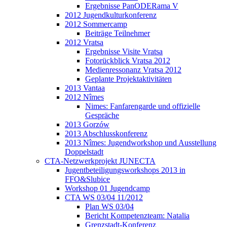
Ergebnisse PanODERama V
2012 Jugendkulturkonferenz
2012 Sommercamp
Beiträge Teilnehmer
2012 Vratsa
Ergebnisse Visite Vratsa
Fotorückblick Vratsa 2012
Medienressonanz Vratsa 2012
Geplante Projektaktivitäten
2013 Vantaa
2012 Nîmes
Nimes: Fanfarengarde und offizielle
Gespräche
2013 Gorzów
2013 Abschlusskonferenz
2013 Nîmes: Jugendworkshop und Ausstellung
Doppelstadt
CTA-Netzwerkprojekt JUNECTA
Jugentbeteiligungsworkshops 2013 in
FFO&Slubice
Workshop 01 Jugendcamp
CTA WS 03/04 11/2012
Plan WS 03/04
Bericht Kompetenzteam: Natalia
Grenzstadt-Konferenz