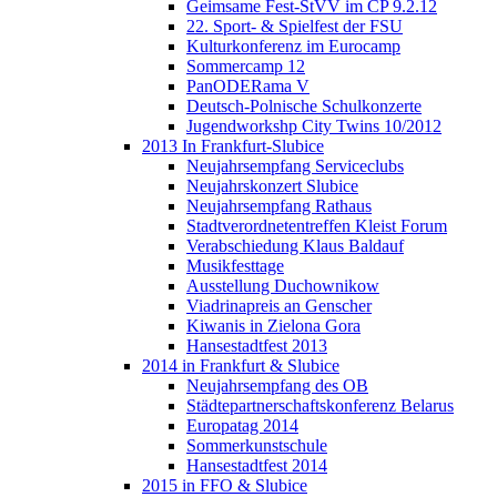
Geimsame Fest-StVV im CP 9.2.12
22. Sport- & Spielfest der FSU
Kulturkonferenz im Eurocamp
Sommercamp 12
PanODERama V
Deutsch-Polnische Schulkonzerte
Jugendworkshp City Twins 10/2012
2013 In Frankfurt-Slubice
Neujahrsempfang Serviceclubs
Neujahrskonzert Slubice
Neujahrsempfang Rathaus
Stadtverordnetentreffen Kleist Forum
Verabschiedung Klaus Baldauf
Musikfesttage
Ausstellung Duchownikow
Viadrinapreis an Genscher
Kiwanis in Zielona Gora
Hansestadtfest 2013
2014 in Frankfurt & Slubice
Neujahrsempfang des OB
Städtepartnerschaftskonferenz Belarus
Europatag 2014
Sommerkunstschule
Hansestadtfest 2014
2015 in FFO & Slubice