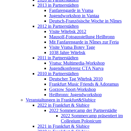
2013 in Partnerstädten
Fanfarengarde in Vratsa
Jugendworkshop in Vantaa
Deutsch-Französische Woche in Nîmes
2012 in Partnerstädten
Visite Witebsk 2012
Mausolf-Fotoausstellung Heilbronn
Mit Fanfarengarde in Nîmes zur Feria
Visite Vratsa Botev Tage
1038 Jahre Witebsk
2011 in Partnerstädten
Vratsa: Multimedia-Workshop
Jugendkonferenz CTA Narva
2010 in Partnerstädten
Deutscher Tag Witebsk 2010
Frankfurt Music Friends & Adoramus
Gorzow Sport-Workshop
Heilbronn: Jugendworkshop
Veranstaltungen in Frankfurt&Slubice
2022 in Frankfurt & Slubice
2022 Sommercamp der Partnerstädte
2022 Sommercamp präsentiert im
Collegium Polonicum
2021 in Frankfurt & Slubice