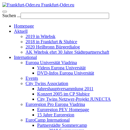
Frankfurt-Oder.eu
Suchen ...
Homepage
Aktuell
2019 in Witebsk
2018 in Frankfurt & Slubice
2020 Heilbronn Bürgerdialog
AK Witebsk ehrt 30 Jahre Städtepartnerschaft
International
Europa Universität Viadrina
Videos Europa Universität
DVD-Infos Europa Universität
Events
City Twins Association
Jahreshauptversammlung 2011
Konzert 2005 im CP Slubice
City Twins Netzwer-Projekt JUNECTA
Euroregion Pro Europa Viadrina
Euroregion PEV Homepage
15 Jahre Euroregion
EuroCamp International
Partnerstädte Sommercamp