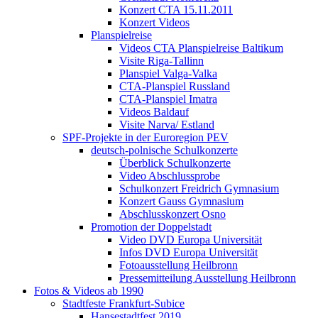
Konzert CTA 15.11.2011
Konzert Videos
Planspielreise
Videos CTA Planspielreise Baltikum
Visite Riga-Tallinn
Planspiel Valga-Valka
CTA-Planspiel Russland
CTA-Planspiel Imatra
Videos Baldauf
Visite Narva/ Estland
SPF-Projekte in der Euroregion PEV
deutsch-polnische Schulkonzerte
Überblick Schulkonzerte
Video Abschlussprobe
Schulkonzert Freidrich Gymnasium
Konzert Gauss Gymnasium
Abschlusskonzert Osno
Promotion der Doppelstadt
Video DVD Europa Universität
Infos DVD Europa Universität
Fotoausstellung Heilbronn
Pressemitteilung Ausstellung Heilbronn
Fotos & Videos ab 1990
Stadtfeste Frankfurt-Subice
Hansestadtfest 2019