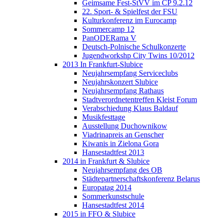
Geimsame Fest-StVV im CP 9.2.12
22. Sport- & Spielfest der FSU
Kulturkonferenz im Eurocamp
Sommercamp 12
PanODERama V
Deutsch-Polnische Schulkonzerte
Jugendworkshp City Twins 10/2012
2013 In Frankfurt-Slubice
Neujahrsempfang Serviceclubs
Neujahrskonzert Slubice
Neujahrsempfang Rathaus
Stadtverordnetentreffen Kleist Forum
Verabschiedung Klaus Baldauf
Musikfesttage
Ausstellung Duchownikow
Viadrinapreis an Genscher
Kiwanis in Zielona Gora
Hansestadtfest 2013
2014 in Frankfurt & Slubice
Neujahrsempfang des OB
Städtepartnerschaftskonferenz Belarus
Europatag 2014
Sommerkunstschule
Hansestadtfest 2014
2015 in FFO & Slubice