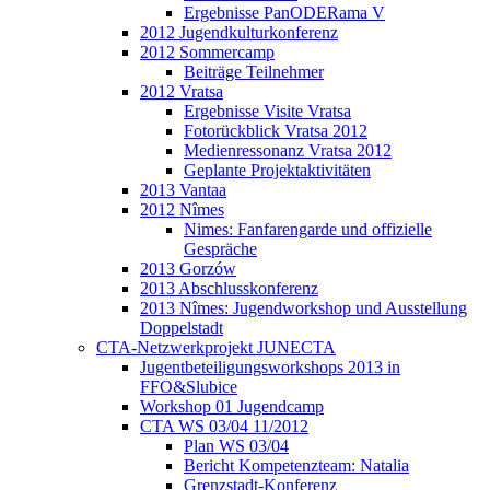
Ergebnisse PanODERama V
2012 Jugendkulturkonferenz
2012 Sommercamp
Beiträge Teilnehmer
2012 Vratsa
Ergebnisse Visite Vratsa
Fotorückblick Vratsa 2012
Medienressonanz Vratsa 2012
Geplante Projektaktivitäten
2013 Vantaa
2012 Nîmes
Nimes: Fanfarengarde und offizielle
Gespräche
2013 Gorzów
2013 Abschlusskonferenz
2013 Nîmes: Jugendworkshop und Ausstellung
Doppelstadt
CTA-Netzwerkprojekt JUNECTA
Jugentbeteiligungsworkshops 2013 in
FFO&Slubice
Workshop 01 Jugendcamp
CTA WS 03/04 11/2012
Plan WS 03/04
Bericht Kompetenzteam: Natalia
Grenzstadt-Konferenz