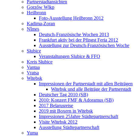
Partnerstadtansichten
Gorzów Wlkp
Heilbronn
Foto-Ausstellung Heilbronn 2012
Kadima-Zoran
Nîmes
Deutsch-Französische Wochen 2013
Frankfurt aktiv bei der Pfingst Feria 2012
Ausstellung zur Deutsch-Französischen Woche
Słubice
Veranstaltungen Slubice & FFO
Kreis Słubice
Vantaa
Vratsa
Witebsk
Impressionen der Partnerstadt mit allen Beiträgen
Witebsk und alle Beiträge der Partnerstadt
Deutscher Tag 2010 (SB)
2010: Konzert FMF & Adoramus (SB)
2017 Belarusreise
2019 mit Boxern in Witebsk
Impressionen 25Jahre Städtepartnerschaft
Visite Witebsk 2012
Ausstellung Städtepartnerschaft
Yuma