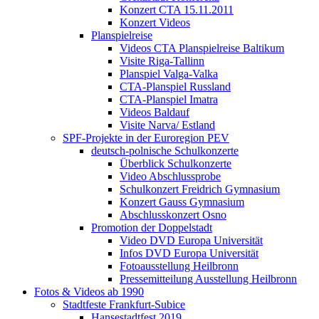
Konzert CTA 15.11.2011
Konzert Videos
Planspielreise
Videos CTA Planspielreise Baltikum
Visite Riga-Tallinn
Planspiel Valga-Valka
CTA-Planspiel Russland
CTA-Planspiel Imatra
Videos Baldauf
Visite Narva/ Estland
SPF-Projekte in der Euroregion PEV
deutsch-polnische Schulkonzerte
Überblick Schulkonzerte
Video Abschlussprobe
Schulkonzert Freidrich Gymnasium
Konzert Gauss Gymnasium
Abschlusskonzert Osno
Promotion der Doppelstadt
Video DVD Europa Universität
Infos DVD Europa Universität
Fotoausstellung Heilbronn
Pressemitteilung Ausstellung Heilbronn
Fotos & Videos ab 1990
Stadtfeste Frankfurt-Subice
Hansestadtfest 2019