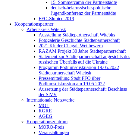
15. Sommercamp der Partnerstädte
deutsch-belarussische-polnische
Jugendkonferenz der Partnerstädte
FFO-Slubice 2019
Kooperationspartner
Arbeitskreis Witebsk
Ausstellung Städtepartnerschaft Witebks
Fotogalerie Geschichte Städtepartnerschaft
2021 Kinder Chagall Wettbewerb
RAZAM Projekt 30 Jahre Städtepartnerschaft
Statement zur Städtepartnerschaft angesichts des
russischen Überfalls auf die Ukraine
Programm Podiumsdiskussion 19.05.2022
Städtepartnerschaft Witebsk
Pressemitteilung Stadt FFO über
Podiumsdiskussion am 19.05.2022
Aussetzung der Städtepartnerschaft: Beschluss
der StVV
Internationale Netzwerke
MOT
RGRE
AGEG
Kooperationszentrum
MORO-Preis
Veranstaltungen