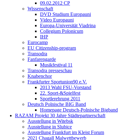
09.02.2012 CP
Wissenschaft
DVD Studium Europauni
Video Europauni
Europa-Universität Viadrina
Collegium Polonicum
IHP
Eurocamp
EU Citizenship-program
Transodra
Fanfarengarde
Musikfestival 11
Transodra presseschau
Knabenchor
Frankfurter Sportunion90 e.V.
2013 Wahl FSU-Vorstand
22. Sport-&Spielfest
Sportlerehrung 2011
Deutsch Polnische BIG Band
Homepage Deutsch-Polnische Bigband
RAZAM Projekt 30 Jahre Städtepartnerschaft
Ausstellung in Witebsk
Ausstellung in Slubice
Ausstellung Frankfurt im Kleist Forum
2021 Chagall Malwettbewerb