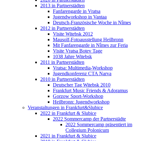
2013 in Partnerstädten
Fanfarengarde in Vratsa
Jugendworkshop in Vantaa
Deutsch-Französische Woche in Nîmes
2012 in Partnerstädten
Visite Witebsk 2012
Mausolf-Fotoausstellung Heilbronn
Mit Fanfarengarde in Nîmes zur Feria
Visite Vratsa Botev Tage
1038 Jahre Witebsk
2011 in Partnerstädten
Vratsa: Multimedia-Workshop
Jugendkonferenz CTA Narva
2010 in Partnerstädten
Deutscher Tag Witebsk 2010
Frankfurt Music Friends & Adoramus
Gorzow Sport-Workshop
Heilbronn: Jugendworkshop
Veranstaltungen in Frankfurt&Slubice
2022 in Frankfurt & Slubice
2022 Sommercamp der Partnerstädte
2022 Sommercamp präsentiert im
Collegium Polonicum
2021 in Frankfurt & Slubice