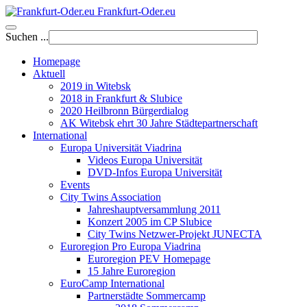
Frankfurt-Oder.eu
Suchen ...
Homepage
Aktuell
2019 in Witebsk
2018 in Frankfurt & Slubice
2020 Heilbronn Bürgerdialog
AK Witebsk ehrt 30 Jahre Städtepartnerschaft
International
Europa Universität Viadrina
Videos Europa Universität
DVD-Infos Europa Universität
Events
City Twins Association
Jahreshauptversammlung 2011
Konzert 2005 im CP Slubice
City Twins Netzwer-Projekt JUNECTA
Euroregion Pro Europa Viadrina
Euroregion PEV Homepage
15 Jahre Euroregion
EuroCamp International
Partnerstädte Sommercamp