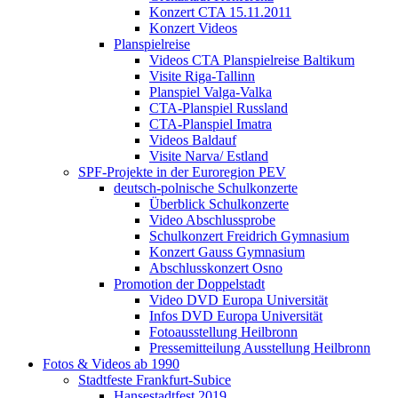
Konzert CTA 15.11.2011
Konzert Videos
Planspielreise
Videos CTA Planspielreise Baltikum
Visite Riga-Tallinn
Planspiel Valga-Valka
CTA-Planspiel Russland
CTA-Planspiel Imatra
Videos Baldauf
Visite Narva/ Estland
SPF-Projekte in der Euroregion PEV
deutsch-polnische Schulkonzerte
Überblick Schulkonzerte
Video Abschlussprobe
Schulkonzert Freidrich Gymnasium
Konzert Gauss Gymnasium
Abschlusskonzert Osno
Promotion der Doppelstadt
Video DVD Europa Universität
Infos DVD Europa Universität
Fotoausstellung Heilbronn
Pressemitteilung Ausstellung Heilbronn
Fotos & Videos ab 1990
Stadtfeste Frankfurt-Subice
Hansestadtfest 2019