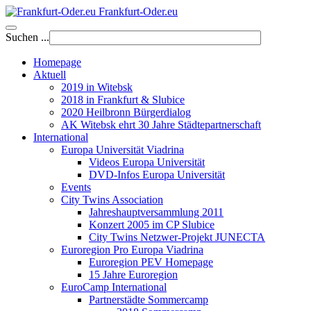
Frankfurt-Oder.eu
Suchen ...
Homepage
Aktuell
2019 in Witebsk
2018 in Frankfurt & Slubice
2020 Heilbronn Bürgerdialog
AK Witebsk ehrt 30 Jahre Städtepartnerschaft
International
Europa Universität Viadrina
Videos Europa Universität
DVD-Infos Europa Universität
Events
City Twins Association
Jahreshauptversammlung 2011
Konzert 2005 im CP Slubice
City Twins Netzwer-Projekt JUNECTA
Euroregion Pro Europa Viadrina
Euroregion PEV Homepage
15 Jahre Euroregion
EuroCamp International
Partnerstädte Sommercamp