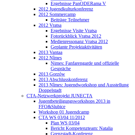
Ergebnisse PanODERama V
2012 Jugendkulturkonferenz
2012 Sommercamp
Beiträge Teilnehmer
2012 Vratsa
Ergebnisse Visite Vratsa
Fotorückblick Vratsa 2012
Medienressonanz Vratsa 2012
Geplante Projektaktivitäten
2013 Vantaa
2012 Nîmes
Nimes: Fanfarengarde und offizielle
Gespräche
2013 Gorzów
2013 Abschlusskonferenz
2013 Nîmes: Jugendworkshop und Ausstellung
Doppelstadt
CTA-Netzwerkprojekt JUNECTA
Jugentbeteiligungsworkshops 2013 in
FFO&Slubice
Workshop 01 Jugendcamp
CTA WS 03/04 11/2012
Plan WS 03/04
Bericht Kompetenzteam: Natalia
Grenzstadt-Konferenz