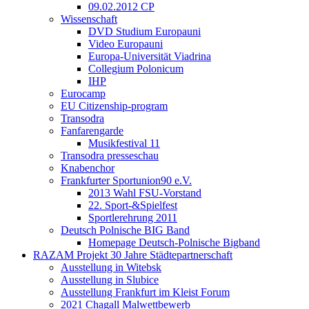
09.02.2012 CP
Wissenschaft
DVD Studium Europauni
Video Europauni
Europa-Universität Viadrina
Collegium Polonicum
IHP
Eurocamp
EU Citizenship-program
Transodra
Fanfarengarde
Musikfestival 11
Transodra presseschau
Knabenchor
Frankfurter Sportunion90 e.V.
2013 Wahl FSU-Vorstand
22. Sport-&Spielfest
Sportlerehrung 2011
Deutsch Polnische BIG Band
Homepage Deutsch-Polnische Bigband
RAZAM Projekt 30 Jahre Städtepartnerschaft
Ausstellung in Witebsk
Ausstellung in Slubice
Ausstellung Frankfurt im Kleist Forum
2021 Chagall Malwettbewerb