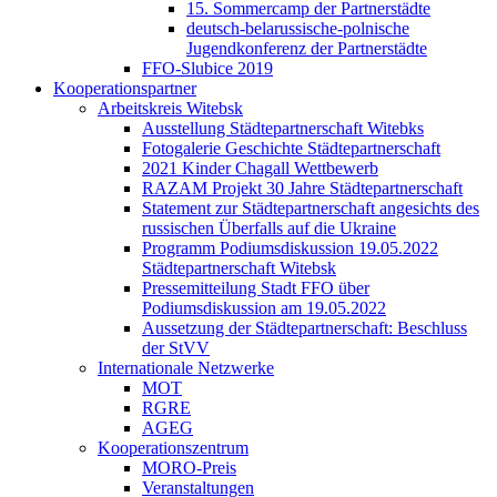
15. Sommercamp der Partnerstädte
deutsch-belarussische-polnische
Jugendkonferenz der Partnerstädte
FFO-Slubice 2019
Kooperationspartner
Arbeitskreis Witebsk
Ausstellung Städtepartnerschaft Witebks
Fotogalerie Geschichte Städtepartnerschaft
2021 Kinder Chagall Wettbewerb
RAZAM Projekt 30 Jahre Städtepartnerschaft
Statement zur Städtepartnerschaft angesichts des
russischen Überfalls auf die Ukraine
Programm Podiumsdiskussion 19.05.2022
Städtepartnerschaft Witebsk
Pressemitteilung Stadt FFO über
Podiumsdiskussion am 19.05.2022
Aussetzung der Städtepartnerschaft: Beschluss
der StVV
Internationale Netzwerke
MOT
RGRE
AGEG
Kooperationszentrum
MORO-Preis
Veranstaltungen