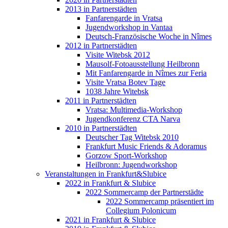
2013 in Partnerstädten
Fanfarengarde in Vratsa
Jugendworkshop in Vantaa
Deutsch-Französische Woche in Nîmes
2012 in Partnerstädten
Visite Witebsk 2012
Mausolf-Fotoausstellung Heilbronn
Mit Fanfarengarde in Nîmes zur Feria
Visite Vratsa Botev Tage
1038 Jahre Witebsk
2011 in Partnerstädten
Vratsa: Multimedia-Workshop
Jugendkonferenz CTA Narva
2010 in Partnerstädten
Deutscher Tag Witebsk 2010
Frankfurt Music Friends & Adoramus
Gorzow Sport-Workshop
Heilbronn: Jugendworkshop
Veranstaltungen in Frankfurt&Slubice
2022 in Frankfurt & Slubice
2022 Sommercamp der Partnerstädte
2022 Sommercamp präsentiert im
Collegium Polonicum
2021 in Frankfurt & Slubice