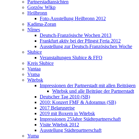
Partnerstadtansichten
Gorzów Wlkp
Heilbronn
Foto-Ausstellung Heilbronn 2012
Kadima-Zoran
Nîmes
Deutsch-Französische Wochen 2013
Frankfurt aktiv bei der Pfingst Feria 2012
Ausstellung zur Deutsch-Französischen Woche
Słubice
Veranstaltungen Slubice & FFO
Kreis Słubice
Vantaa
Vratsa
Witebsk
Impressionen der Partnerstadt mit allen Beiträgen
Witebsk und alle Beiträge der Partnerstadt
Deutscher Tag 2010 (SB)
2010: Konzert FMF & Adoramus (SB)
2017 Belarusreise
2019 mit Boxern in Witebsk
Impressionen 25Jahre Städtepartnerschaft
Visite Witebsk 2012
Ausstellung Städtepartnerschaft
Yuma