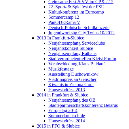
Geimsame Fest-StVV im CP 9.2.12
22. Sport- & Spielfest der FSU
Kulturkonferenz im Eurocamp
Sommercamp 12
PanODERama V
Deutsch-Polnische Schulkonzerte
Jugendworkshp City Twins 10/2012
2013 In Frankfurt-Slubice
Neujahrsempfang Serviceclubs
Neujahrskonzert Slubice
Neujahrsempfang Rathaus
Stadtverordnetentreffen Kleist Forum
Verabschiedung Klaus Baldauf
Musikfesttage
Ausstellung Duchownikow
Viadrinapreis an Genscher
Kiwanis in Zielona Gora
Hansestadtfest 2013
2014 in Frankfurt & Slubice
Neujahrsempfang des OB
Städtepartnerschaftskonferenz Belarus
Europatag 2014
Sommerkunstschule
Hansestadtfest 2014
2015 in FFO & Slubice