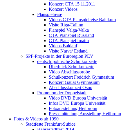
Konzert CTA 15.11.2011
Konzert Videos
Planspielreise
Videos CTA Planspielreise Baltikum
Visite Riga-Tallinn
Planspiel Valga-Valka
CTA-Planspiel Russland
CTA-Planspiel Imatra
Videos Baldauf
Visite Narva/ Estland
SPF-Projekte in der Euroregion PEV
deutsch-polnische Schulkonzerte
Überblick Schulkonzerte
Video Abschlussprobe
Schulkonzert Freidrich Gymnasium
Konzert Gauss Gymnasium
Abschlusskonzert Osno
Promotion der Doppelstadt
Video DVD Europa Universität
Infos DVD Europa Universität
Fotoausstellung Heilbronn
Pressemitteilung Ausstellung Heilbronn
Fotos & Videos ab 1990
Stadtfeste Frankfurt-Subice
Hansestadtfest 2019