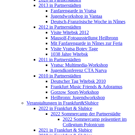
2013 in Partnerstädten
Fanfarengarde in Vratsa
Jugendworkshop in Vantaa
Deutsch-Französische Woche in Nîmes
2012 in Partnerstädten
Visite Witebsk 2012
Mausolf-Fotoausstellung Heilbronn
Mit Fanfarengarde in Nîmes zur Feria
Visite Vratsa Botev Tage
1038 Jahre Witebsk
2011 in Partnerstädten
Vratsa: Multimedia-Workshop
Jugendkonferenz CTA Narva
2010 in Partnerstädten
Deutscher Tag Witebsk 2010
Frankfurt Music Friends & Adoramus
Gorzow Sport-Workshop
Heilbronn: Jugendworkshop
Veranstaltungen in Frankfurt&Slubice
2022 in Frankfurt & Slubice
2022 Sommercamp der Partnerstädte
2022 Sommercamp präsentiert im
Collegium Polonicum
2021 in Frankfurt & Slubice