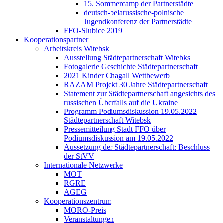
15. Sommercamp der Partnerstädte
deutsch-belarussische-polnische
Jugendkonferenz der Partnerstädte
FFO-Slubice 2019
Kooperationspartner
Arbeitskreis Witebsk
Ausstellung Städtepartnerschaft Witebks
Fotogalerie Geschichte Städtepartnerschaft
2021 Kinder Chagall Wettbewerb
RAZAM Projekt 30 Jahre Städtepartnerschaft
Statement zur Städtepartnerschaft angesichts des
russischen Überfalls auf die Ukraine
Programm Podiumsdiskussion 19.05.2022
Städtepartnerschaft Witebsk
Pressemitteilung Stadt FFO über
Podiumsdiskussion am 19.05.2022
Aussetzung der Städtepartnerschaft: Beschluss
der StVV
Internationale Netzwerke
MOT
RGRE
AGEG
Kooperationszentrum
MORO-Preis
Veranstaltungen