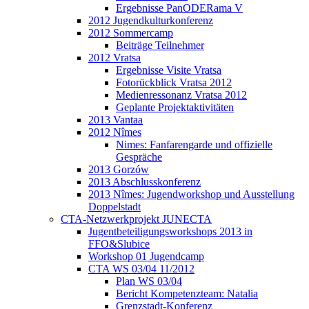
Ergebnisse PanODERama V
2012 Jugendkulturkonferenz
2012 Sommercamp
Beiträge Teilnehmer
2012 Vratsa
Ergebnisse Visite Vratsa
Fotorückblick Vratsa 2012
Medienressonanz Vratsa 2012
Geplante Projektaktivitäten
2013 Vantaa
2012 Nîmes
Nimes: Fanfarengarde und offizielle
Gespräche
2013 Gorzów
2013 Abschlusskonferenz
2013 Nîmes: Jugendworkshop und Ausstellung
Doppelstadt
CTA-Netzwerkprojekt JUNECTA
Jugentbeteiligungsworkshops 2013 in
FFO&Slubice
Workshop 01 Jugendcamp
CTA WS 03/04 11/2012
Plan WS 03/04
Bericht Kompetenzteam: Natalia
Grenzstadt-Konferenz