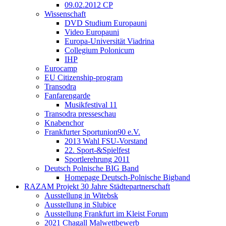
09.02.2012 CP
Wissenschaft
DVD Studium Europauni
Video Europauni
Europa-Universität Viadrina
Collegium Polonicum
IHP
Eurocamp
EU Citizenship-program
Transodra
Fanfarengarde
Musikfestival 11
Transodra presseschau
Knabenchor
Frankfurter Sportunion90 e.V.
2013 Wahl FSU-Vorstand
22. Sport-&Spielfest
Sportlerehrung 2011
Deutsch Polnische BIG Band
Homepage Deutsch-Polnische Bigband
RAZAM Projekt 30 Jahre Städtepartnerschaft
Ausstellung in Witebsk
Ausstellung in Slubice
Ausstellung Frankfurt im Kleist Forum
2021 Chagall Malwettbewerb