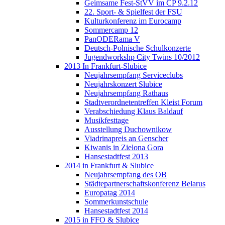
Geimsame Fest-StVV im CP 9.2.12
22. Sport- & Spielfest der FSU
Kulturkonferenz im Eurocamp
Sommercamp 12
PanODERama V
Deutsch-Polnische Schulkonzerte
Jugendworkshp City Twins 10/2012
2013 In Frankfurt-Slubice
Neujahrsempfang Serviceclubs
Neujahrskonzert Slubice
Neujahrsempfang Rathaus
Stadtverordnetentreffen Kleist Forum
Verabschiedung Klaus Baldauf
Musikfesttage
Ausstellung Duchownikow
Viadrinapreis an Genscher
Kiwanis in Zielona Gora
Hansestadtfest 2013
2014 in Frankfurt & Slubice
Neujahrsempfang des OB
Städtepartnerschaftskonferenz Belarus
Europatag 2014
Sommerkunstschule
Hansestadtfest 2014
2015 in FFO & Slubice