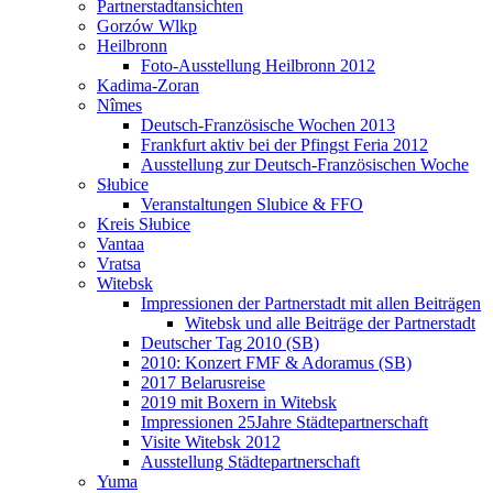
Partnerstadtansichten
Gorzów Wlkp
Heilbronn
Foto-Ausstellung Heilbronn 2012
Kadima-Zoran
Nîmes
Deutsch-Französische Wochen 2013
Frankfurt aktiv bei der Pfingst Feria 2012
Ausstellung zur Deutsch-Französischen Woche
Słubice
Veranstaltungen Slubice & FFO
Kreis Słubice
Vantaa
Vratsa
Witebsk
Impressionen der Partnerstadt mit allen Beiträgen
Witebsk und alle Beiträge der Partnerstadt
Deutscher Tag 2010 (SB)
2010: Konzert FMF & Adoramus (SB)
2017 Belarusreise
2019 mit Boxern in Witebsk
Impressionen 25Jahre Städtepartnerschaft
Visite Witebsk 2012
Ausstellung Städtepartnerschaft
Yuma