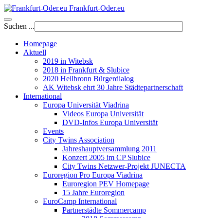
Frankfurt-Oder.eu
Suchen ...
Homepage
Aktuell
2019 in Witebsk
2018 in Frankfurt & Slubice
2020 Heilbronn Bürgerdialog
AK Witebsk ehrt 30 Jahre Städtepartnerschaft
International
Europa Universität Viadrina
Videos Europa Universität
DVD-Infos Europa Universität
Events
City Twins Association
Jahreshauptversammlung 2011
Konzert 2005 im CP Slubice
City Twins Netzwer-Projekt JUNECTA
Euroregion Pro Europa Viadrina
Euroregion PEV Homepage
15 Jahre Euroregion
EuroCamp International
Partnerstädte Sommercamp