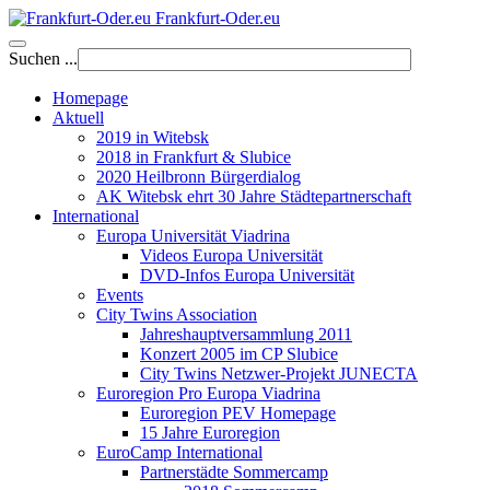
Frankfurt-Oder.eu
Suchen ...
Homepage
Aktuell
2019 in Witebsk
2018 in Frankfurt & Slubice
2020 Heilbronn Bürgerdialog
AK Witebsk ehrt 30 Jahre Städtepartnerschaft
International
Europa Universität Viadrina
Videos Europa Universität
DVD-Infos Europa Universität
Events
City Twins Association
Jahreshauptversammlung 2011
Konzert 2005 im CP Slubice
City Twins Netzwer-Projekt JUNECTA
Euroregion Pro Europa Viadrina
Euroregion PEV Homepage
15 Jahre Euroregion
EuroCamp International
Partnerstädte Sommercamp