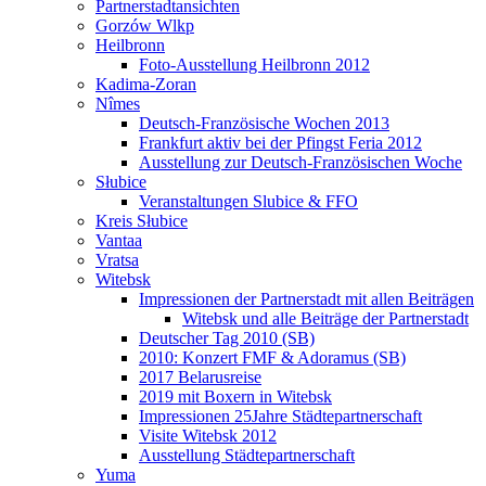
Partnerstadtansichten
Gorzów Wlkp
Heilbronn
Foto-Ausstellung Heilbronn 2012
Kadima-Zoran
Nîmes
Deutsch-Französische Wochen 2013
Frankfurt aktiv bei der Pfingst Feria 2012
Ausstellung zur Deutsch-Französischen Woche
Słubice
Veranstaltungen Slubice & FFO
Kreis Słubice
Vantaa
Vratsa
Witebsk
Impressionen der Partnerstadt mit allen Beiträgen
Witebsk und alle Beiträge der Partnerstadt
Deutscher Tag 2010 (SB)
2010: Konzert FMF & Adoramus (SB)
2017 Belarusreise
2019 mit Boxern in Witebsk
Impressionen 25Jahre Städtepartnerschaft
Visite Witebsk 2012
Ausstellung Städtepartnerschaft
Yuma