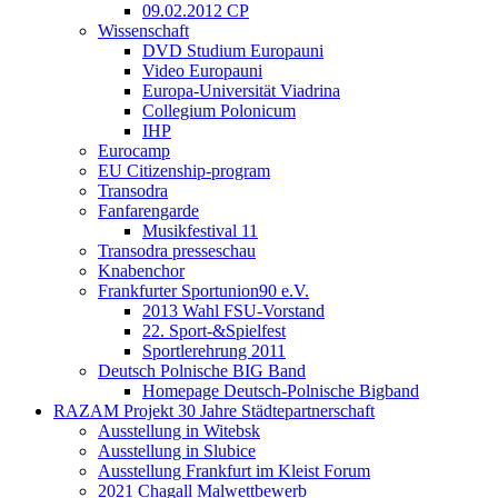
09.02.2012 CP
Wissenschaft
DVD Studium Europauni
Video Europauni
Europa-Universität Viadrina
Collegium Polonicum
IHP
Eurocamp
EU Citizenship-program
Transodra
Fanfarengarde
Musikfestival 11
Transodra presseschau
Knabenchor
Frankfurter Sportunion90 e.V.
2013 Wahl FSU-Vorstand
22. Sport-&Spielfest
Sportlerehrung 2011
Deutsch Polnische BIG Band
Homepage Deutsch-Polnische Bigband
RAZAM Projekt 30 Jahre Städtepartnerschaft
Ausstellung in Witebsk
Ausstellung in Slubice
Ausstellung Frankfurt im Kleist Forum
2021 Chagall Malwettbewerb