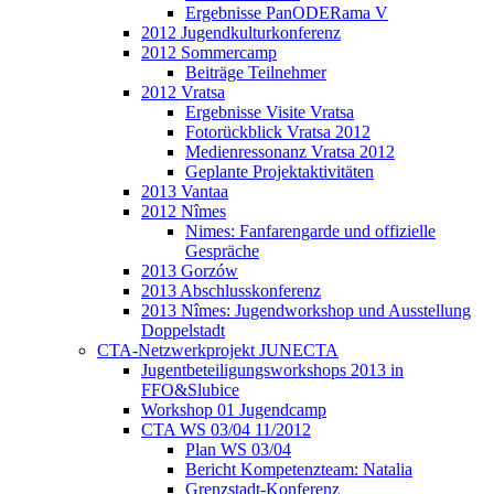
Ergebnisse PanODERama V
2012 Jugendkulturkonferenz
2012 Sommercamp
Beiträge Teilnehmer
2012 Vratsa
Ergebnisse Visite Vratsa
Fotorückblick Vratsa 2012
Medienressonanz Vratsa 2012
Geplante Projektaktivitäten
2013 Vantaa
2012 Nîmes
Nimes: Fanfarengarde und offizielle
Gespräche
2013 Gorzów
2013 Abschlusskonferenz
2013 Nîmes: Jugendworkshop und Ausstellung
Doppelstadt
CTA-Netzwerkprojekt JUNECTA
Jugentbeteiligungsworkshops 2013 in
FFO&Slubice
Workshop 01 Jugendcamp
CTA WS 03/04 11/2012
Plan WS 03/04
Bericht Kompetenzteam: Natalia
Grenzstadt-Konferenz