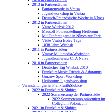
2013 in Partnerstädten
Fanfarengarde in Vratsa
Jugendworkshop in Vantaa
Deutsch-Französische Woche in Nîmes
2012 in Partnerstädten
Visite Witebsk 2012
Mausolf-Fotoausstellung Heilbronn
Mit Fanfarengarde in Nîmes zur Feria
Visite Vratsa Botev Tage
1038 Jahre Witebsk
2011 in Partnerstädten
Vratsa: Multimedia-Workshop
Jugendkonferenz CTA Narva
2010 in Partnerstädten
Deutscher Tag Witebsk 2010
Frankfurt Music Friends & Adoramus
Gorzow Sport-Workshop
Heilbronn: Jugendworkshop
Veranstaltungen in Frankfurt&Slubice
2022 in Frankfurt & Slubice
2022 Sommercamp der Partnerstädte
2022 Sommercamp präsentiert im
Collegium Polonicum
2021 in Frankfurt & Slubice