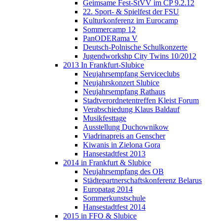
Geimsame Fest-StVV im CP 9.2.12
22. Sport- & Spielfest der FSU
Kulturkonferenz im Eurocamp
Sommercamp 12
PanODERama V
Deutsch-Polnische Schulkonzerte
Jugendworkshp City Twins 10/2012
2013 In Frankfurt-Slubice
Neujahrsempfang Serviceclubs
Neujahrskonzert Slubice
Neujahrsempfang Rathaus
Stadtverordnetentreffen Kleist Forum
Verabschiedung Klaus Baldauf
Musikfesttage
Ausstellung Duchownikow
Viadrinapreis an Genscher
Kiwanis in Zielona Gora
Hansestadtfest 2013
2014 in Frankfurt & Slubice
Neujahrsempfang des OB
Städtepartnerschaftskonferenz Belarus
Europatag 2014
Sommerkunstschule
Hansestadtfest 2014
2015 in FFO & Slubice