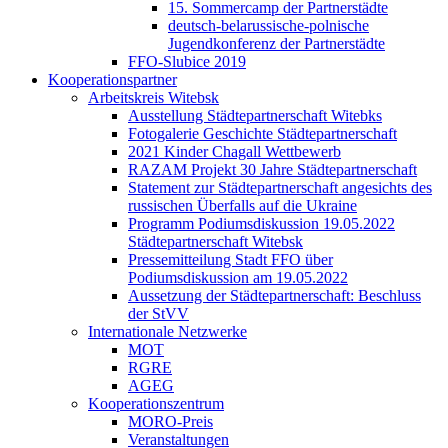
15. Sommercamp der Partnerstädte
deutsch-belarussische-polnische
Jugendkonferenz der Partnerstädte
FFO-Slubice 2019
Kooperationspartner
Arbeitskreis Witebsk
Ausstellung Städtepartnerschaft Witebks
Fotogalerie Geschichte Städtepartnerschaft
2021 Kinder Chagall Wettbewerb
RAZAM Projekt 30 Jahre Städtepartnerschaft
Statement zur Städtepartnerschaft angesichts des
russischen Überfalls auf die Ukraine
Programm Podiumsdiskussion 19.05.2022
Städtepartnerschaft Witebsk
Pressemitteilung Stadt FFO über
Podiumsdiskussion am 19.05.2022
Aussetzung der Städtepartnerschaft: Beschluss
der StVV
Internationale Netzwerke
MOT
RGRE
AGEG
Kooperationszentrum
MORO-Preis
Veranstaltungen