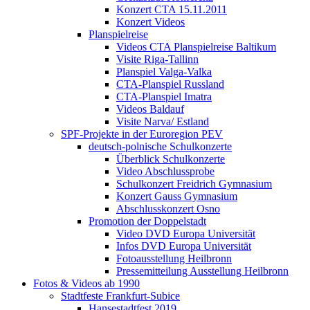
Konzert CTA 15.11.2011
Konzert Videos
Planspielreise
Videos CTA Planspielreise Baltikum
Visite Riga-Tallinn
Planspiel Valga-Valka
CTA-Planspiel Russland
CTA-Planspiel Imatra
Videos Baldauf
Visite Narva/ Estland
SPF-Projekte in der Euroregion PEV
deutsch-polnische Schulkonzerte
Überblick Schulkonzerte
Video Abschlussprobe
Schulkonzert Freidrich Gymnasium
Konzert Gauss Gymnasium
Abschlusskonzert Osno
Promotion der Doppelstadt
Video DVD Europa Universität
Infos DVD Europa Universität
Fotoausstellung Heilbronn
Pressemitteilung Ausstellung Heilbronn
Fotos & Videos ab 1990
Stadtfeste Frankfurt-Subice
Hansestadtfest 2019