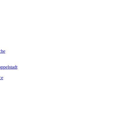
che
ppelstadt
ce