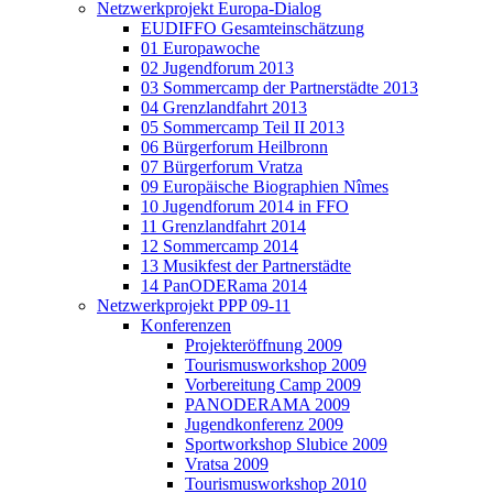
Netzwerkprojekt Europa-Dialog
EUDIFFO Gesamteinschätzung
01 Europawoche
02 Jugendforum 2013
03 Sommercamp der Partnerstädte 2013
04 Grenzlandfahrt 2013
05 Sommercamp Teil II 2013
06 Bürgerforum Heilbronn
07 Bürgerforum Vratza
09 Europäische Biographien Nîmes
10 Jugendforum 2014 in FFO
11 Grenzlandfahrt 2014
12 Sommercamp 2014
13 Musikfest der Partnerstädte
14 PanODERama 2014
Netzwerkprojekt PPP 09-11
Konferenzen
Projekteröffnung 2009
Tourismusworkshop 2009
Vorbereitung Camp 2009
PANODERAMA 2009
Jugendkonferenz 2009
Sportworkshop Slubice 2009
Vratsa 2009
Tourismusworkshop 2010