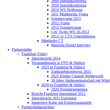
2009 Jugendkonferenz
2010 Jugendkonferenz
2010 WS Heilbronn
2011 Multimedia Vratsa
Sommercamp 2011
2012 Vratsa
2012 Sommercamp
City Twins WS 10-2012
2012-11 CTA Unterstützung
Mitglieder CT
Manuela Demel Interviev
Partnerstädte
Frankfurt (Oder)
Jahresbericht 2014
Veranstaltungen in FFO & Slubice
2021 in Frankfurt & Slubice
Zunkunftskonferenz 2021
2021 Kinder Chagall Wettbewerb
30 Jahre Städtepartnerschaft mit Wi
2020 in Frankfurt & Slubice
2020 Neujahrsempfang
Bericht Frankfurt Internatinal 2012
Jahresbericht 2011 Europarat
Immersive Karte mit Erinnerungstafeln
Partnerstadtansichten