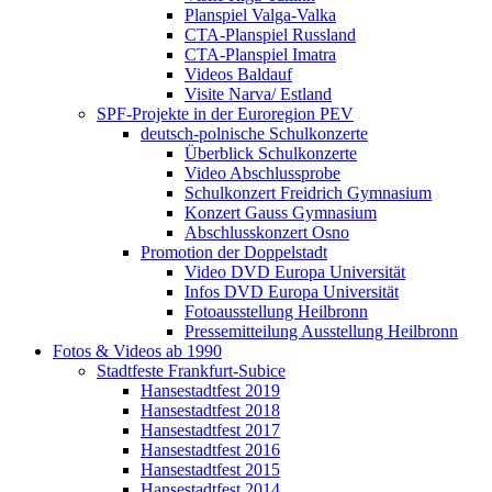
Planspiel Valga-Valka
CTA-Planspiel Russland
CTA-Planspiel Imatra
Videos Baldauf
Visite Narva/ Estland
SPF-Projekte in der Euroregion PEV
deutsch-polnische Schulkonzerte
Überblick Schulkonzerte
Video Abschlussprobe
Schulkonzert Freidrich Gymnasium
Konzert Gauss Gymnasium
Abschlusskonzert Osno
Promotion der Doppelstadt
Video DVD Europa Universität
Infos DVD Europa Universität
Fotoausstellung Heilbronn
Pressemitteilung Ausstellung Heilbronn
Fotos & Videos ab 1990
Stadtfeste Frankfurt-Subice
Hansestadtfest 2019
Hansestadtfest 2018
Hansestadtfest 2017
Hansestadtfest 2016
Hansestadtfest 2015
Hansestadtfest 2014