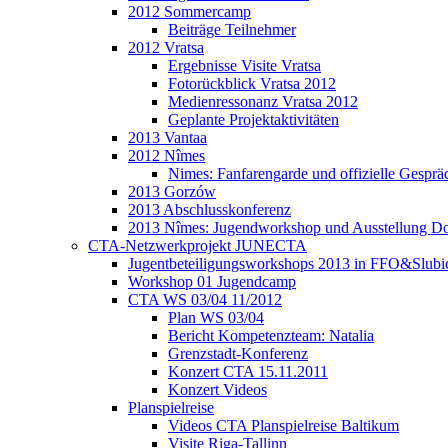
2012 Sommercamp
Beiträge Teilnehmer
2012 Vratsa
Ergebnisse Visite Vratsa
Fotorückblick Vratsa 2012
Medienressonanz Vratsa 2012
Geplante Projektaktivitäten
2013 Vantaa
2012 Nîmes
Nimes: Fanfarengarde und offizielle Gesprä
2013 Gorzów
2013 Abschlusskonferenz
2013 Nîmes: Jugendworkshop und Ausstellung Do
CTA-Netzwerkprojekt JUNECTA
Jugentbeteiligungsworkshops 2013 in FFO&Slubi
Workshop 01 Jugendcamp
CTA WS 03/04 11/2012
Plan WS 03/04
Bericht Kompetenzteam: Natalia
Grenzstadt-Konferenz
Konzert CTA 15.11.2011
Konzert Videos
Planspielreise
Videos CTA Planspielreise Baltikum
Visite Riga-Tallinn