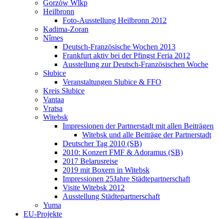
Gorzów Wlkp
Heilbronn
Foto-Ausstellung Heilbronn 2012
Kadima-Zoran
Nîmes
Deutsch-Französische Wochen 2013
Frankfurt aktiv bei der Pfingst Feria 2012
Ausstellung zur Deutsch-Französischen Woche
Słubice
Veranstaltungen Slubice & FFO
Kreis Słubice
Vantaa
Vratsa
Witebsk
Impressionen der Partnerstadt mit allen Beiträgen
Witebsk und alle Beiträge der Partnerstadt
Deutscher Tag 2010 (SB)
2010: Konzert FMF & Adoramus (SB)
2017 Belarusreise
2019 mit Boxern in Witebsk
Impressionen 25Jahre Städtepartnerschaft
Visite Witebsk 2012
Ausstellung Städtepartnerschaft
Yuma
EU-Projekte