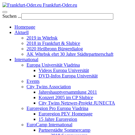
Frankfurt-Oder.eu
Suchen ...
Homepage
Aktuell
2019 in Witebsk
2018 in Frankfurt & Slubice
2020 Heilbronn Bürgerdialog
AK Witebsk ehrt 30 Jahre Städtepartnerschaft
International
Europa Universität Viadrina
Videos Europa Universität
DVD-Infos Europa Universität
Events
City Twins Association
Jahreshauptversammlung 2011
Konzert 2005 im CP Slubice
City Twins Netzwer-Projekt JUNECTA
Euroregion Pro Europa Viadrina
Euroregion PEV Homepage
15 Jahre Euroregion
EuroCamp International
Partnerstädte Sommercamp