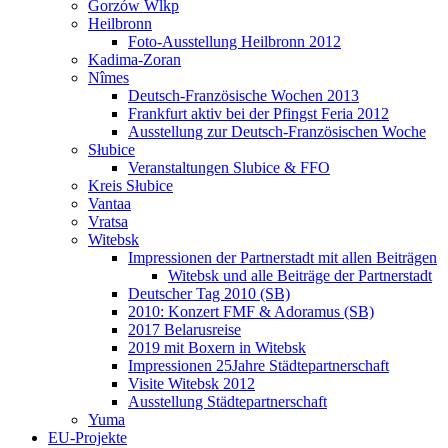
Gorzów Wlkp
Heilbronn
Foto-Ausstellung Heilbronn 2012
Kadima-Zoran
Nîmes
Deutsch-Französische Wochen 2013
Frankfurt aktiv bei der Pfingst Feria 2012
Ausstellung zur Deutsch-Französischen Woche
Słubice
Veranstaltungen Slubice & FFO
Kreis Słubice
Vantaa
Vratsa
Witebsk
Impressionen der Partnerstadt mit allen Beiträgen
Witebsk und alle Beiträge der Partnerstadt
Deutscher Tag 2010 (SB)
2010: Konzert FMF & Adoramus (SB)
2017 Belarusreise
2019 mit Boxern in Witebsk
Impressionen 25Jahre Städtepartnerschaft
Visite Witebsk 2012
Ausstellung Städtepartnerschaft
Yuma
EU-Projekte