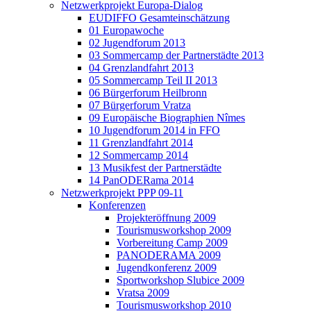
Netzwerkprojekt Europa-Dialog
EUDIFFO Gesamteinschätzung
01 Europawoche
02 Jugendforum 2013
03 Sommercamp der Partnerstädte 2013
04 Grenzlandfahrt 2013
05 Sommercamp Teil II 2013
06 Bürgerforum Heilbronn
07 Bürgerforum Vratza
09 Europäische Biographien Nîmes
10 Jugendforum 2014 in FFO
11 Grenzlandfahrt 2014
12 Sommercamp 2014
13 Musikfest der Partnerstädte
14 PanODERama 2014
Netzwerkprojekt PPP 09-11
Konferenzen
Projekteröffnung 2009
Tourismusworkshop 2009
Vorbereitung Camp 2009
PANODERAMA 2009
Jugendkonferenz 2009
Sportworkshop Slubice 2009
Vratsa 2009
Tourismusworkshop 2010