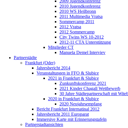
2009 Jugendkonferenz
2010 Jugendkonferenz
2010 WS Heilbronn
2011 Multimedia Vratsa
Sommercamp 2011
2012 Vratsa
2012 Sommercamp
City Twins WS 10-2012
2012-11 CTA Unterstützung
Mitglieder CT
Manuela Demel Interviev
Partnerstädte
Frankfurt (Oder)
Jahresbericht 2014
Veranstaltungen in FFO & Slubice
2021 in Frankfurt & Slubice
Zunkunftskonferenz 2021
2021 Kinder Chagall Wettbewerb
30 Jahre Städtepartnerschaft mit Wi
2020 in Frankfurt & Slubice
2020 Neujahrsempfang
Bericht Frankfurt Internatinal 2012
Jahresbericht 2011 Europarat
Immersive Karte mit Erinnerungstafeln
Partnerstadtansichten