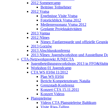
2012 Sommercamp
Beiträge Teilnehmer
2012 Vratsa
Ergebnisse Visite Vratsa
Fotorückblick Vratsa 2012
Medienressonanz Vratsa 2012
Geplante Projektaktivitäten
2013 Vantaa
2012 Nîmes
Nimes: Fanfarengarde und offizielle Gesprä
2013 Gorzów
2013 Abschlusskonferenz
2013 Nîmes: Jugendworkshop und Ausstellung Do
CTA-Netzwerkprojekt JUNECTA
Jugentbeteiligungsworkshops 2013 in FFO&Slubi
Workshop 01 Jugendcamp
CTA WS 03/04 11/2012
Plan WS 03/04
Bericht Kompetenzteam: Natalia
Grenzstadt-Konferenz
Konzert CTA 15.11.2011
Konzert Videos
Planspielreise
Videos CTA Planspielreise Baltikum
Visite Riga-Tallinn