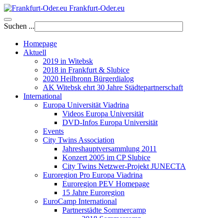
Frankfurt-Oder.eu
Suchen ...
Homepage
Aktuell
2019 in Witebsk
2018 in Frankfurt & Slubice
2020 Heilbronn Bürgerdialog
AK Witebsk ehrt 30 Jahre Städtepartnerschaft
International
Europa Universität Viadrina
Videos Europa Universität
DVD-Infos Europa Universität
Events
City Twins Association
Jahreshauptversammlung 2011
Konzert 2005 im CP Slubice
City Twins Netzwer-Projekt JUNECTA
Euroregion Pro Europa Viadrina
Euroregion PEV Homepage
15 Jahre Euroregion
EuroCamp International
Partnerstädte Sommercamp