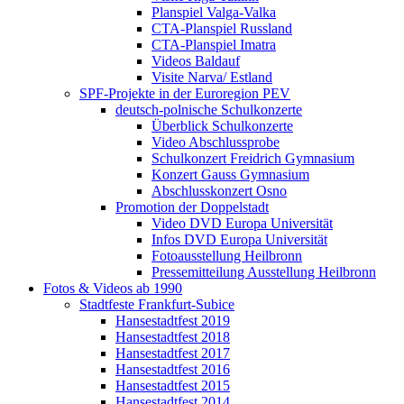
Planspiel Valga-Valka
CTA-Planspiel Russland
CTA-Planspiel Imatra
Videos Baldauf
Visite Narva/ Estland
SPF-Projekte in der Euroregion PEV
deutsch-polnische Schulkonzerte
Überblick Schulkonzerte
Video Abschlussprobe
Schulkonzert Freidrich Gymnasium
Konzert Gauss Gymnasium
Abschlusskonzert Osno
Promotion der Doppelstadt
Video DVD Europa Universität
Infos DVD Europa Universität
Fotoausstellung Heilbronn
Pressemitteilung Ausstellung Heilbronn
Fotos & Videos ab 1990
Stadtfeste Frankfurt-Subice
Hansestadtfest 2019
Hansestadtfest 2018
Hansestadtfest 2017
Hansestadtfest 2016
Hansestadtfest 2015
Hansestadtfest 2014