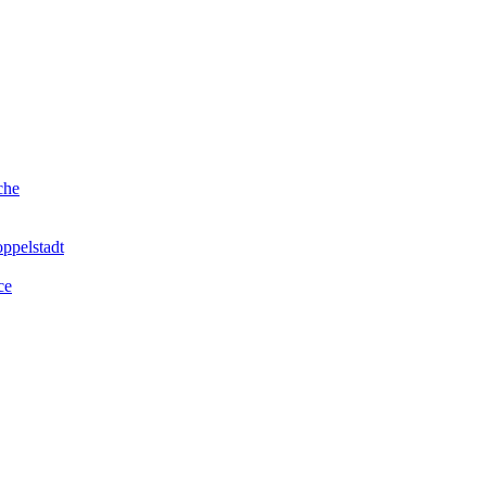
che
ppelstadt
ce