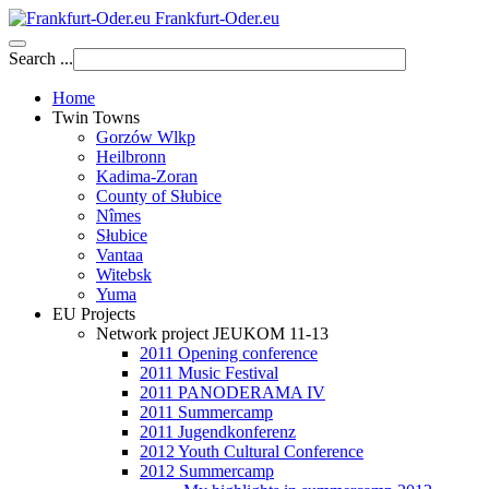
Frankfurt-Oder.eu
Search ...
Home
Twin Towns
Gorzów Wlkp
Heilbronn
Kadima-Zoran
County of Słubice
Nîmes
Słubice
Vantaa
Witebsk
Yuma
EU Projects
Network project JEUKOM 11-13
2011 Opening conference
2011 Music Festival
2011 PANODERAMA IV
2011 Summercamp
2011 Jugendkonferenz
2012 Youth Cultural Conference
2012 Summercamp