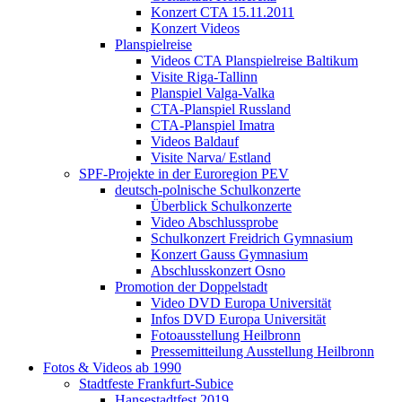
Konzert CTA 15.11.2011
Konzert Videos
Planspielreise
Videos CTA Planspielreise Baltikum
Visite Riga-Tallinn
Planspiel Valga-Valka
CTA-Planspiel Russland
CTA-Planspiel Imatra
Videos Baldauf
Visite Narva/ Estland
SPF-Projekte in der Euroregion PEV
deutsch-polnische Schulkonzerte
Überblick Schulkonzerte
Video Abschlussprobe
Schulkonzert Freidrich Gymnasium
Konzert Gauss Gymnasium
Abschlusskonzert Osno
Promotion der Doppelstadt
Video DVD Europa Universität
Infos DVD Europa Universität
Fotoausstellung Heilbronn
Pressemitteilung Ausstellung Heilbronn
Fotos & Videos ab 1990
Stadtfeste Frankfurt-Subice
Hansestadtfest 2019