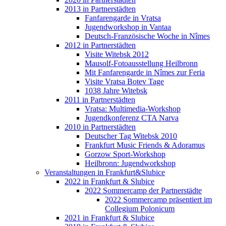
2013 in Partnerstädten
Fanfarengarde in Vratsa
Jugendworkshop in Vantaa
Deutsch-Französische Woche in Nîmes
2012 in Partnerstädten
Visite Witebsk 2012
Mausolf-Fotoausstellung Heilbronn
Mit Fanfarengarde in Nîmes zur Feria
Visite Vratsa Botev Tage
1038 Jahre Witebsk
2011 in Partnerstädten
Vratsa: Multimedia-Workshop
Jugendkonferenz CTA Narva
2010 in Partnerstädten
Deutscher Tag Witebsk 2010
Frankfurt Music Friends & Adoramus
Gorzow Sport-Workshop
Heilbronn: Jugendworkshop
Veranstaltungen in Frankfurt&Slubice
2022 in Frankfurt & Slubice
2022 Sommercamp der Partnerstädte
2022 Sommercamp präsentiert im
Collegium Polonicum
2021 in Frankfurt & Slubice