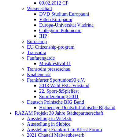
09.02.2012 CP
Wissenschaft
DVD Studium Europauni
Video Europauni
Europa-Universität Viadrina
Collegium Polonicum
IHP
Eurocamp
EU Citizenship-program
Transodra
Fanfarengarde
Musikfestival 11
Transodra presseschau
Knabenchor
Frankfurter Sportunion90 e.V.
2013 Wahl FSU-Vorstand
22. Sport-&Spielfest
Sportlerehrung 2011
Deutsch Polnische BIG Band
Homepage Deutsch-Polnische Bigband
RAZAM Projekt 30 Jahre Städtepartnerschaft
Ausstellung in Witebsk
Ausstellung in Slubice
Ausstellung Frankfurt im Kleist Forum
2021 Chagall Malwettbewerb