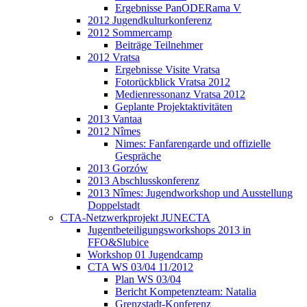
Ergebnisse PanODERama V
2012 Jugendkulturkonferenz
2012 Sommercamp
Beiträge Teilnehmer
2012 Vratsa
Ergebnisse Visite Vratsa
Fotorückblick Vratsa 2012
Medienressonanz Vratsa 2012
Geplante Projektaktivitäten
2013 Vantaa
2012 Nîmes
Nimes: Fanfarengarde und offizielle
Gespräche
2013 Gorzów
2013 Abschlusskonferenz
2013 Nîmes: Jugendworkshop und Ausstellung
Doppelstadt
CTA-Netzwerkprojekt JUNECTA
Jugentbeteiligungsworkshops 2013 in
FFO&Slubice
Workshop 01 Jugendcamp
CTA WS 03/04 11/2012
Plan WS 03/04
Bericht Kompetenzteam: Natalia
Grenzstadt-Konferenz