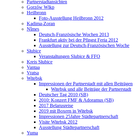
Partnerstadtansichten
Gorzów Wlkp
Heilbronn
Foto-Ausstellung Heilbronn 2012
Kadima-Zoran
Nîmes
Deutsch-Französische Wochen 2013
Frankfurt aktiv bei der Pfingst Feria 2012
Ausstellung zur Deutsch-Französischen Woche
Słubice
Veranstaltungen Slubice & FFO
Kreis Słubice
Vantaa
Vratsa
Witebsk
Impressionen der Partnerstadt mit allen Beiträgen
Witebsk und alle Beiträge der Partnerstadt
Deutscher Tag 2010 (SB)
2010: Konzert FMF & Adoramus (SB)
2017 Belarusreise
2019 mit Boxern in Witebsk
Impressionen 25Jahre Städtepartnerschaft
Visite Witebsk 2012
Ausstellung Städtepartnerschaft
Yuma