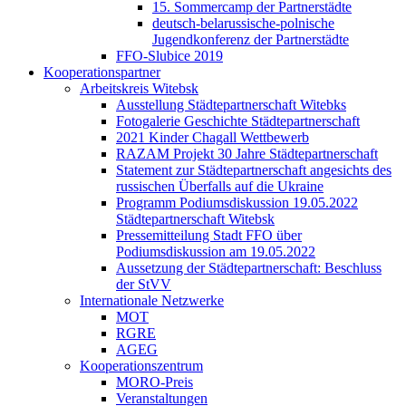
15. Sommercamp der Partnerstädte
deutsch-belarussische-polnische
Jugendkonferenz der Partnerstädte
FFO-Slubice 2019
Kooperationspartner
Arbeitskreis Witebsk
Ausstellung Städtepartnerschaft Witebks
Fotogalerie Geschichte Städtepartnerschaft
2021 Kinder Chagall Wettbewerb
RAZAM Projekt 30 Jahre Städtepartnerschaft
Statement zur Städtepartnerschaft angesichts des
russischen Überfalls auf die Ukraine
Programm Podiumsdiskussion 19.05.2022
Städtepartnerschaft Witebsk
Pressemitteilung Stadt FFO über
Podiumsdiskussion am 19.05.2022
Aussetzung der Städtepartnerschaft: Beschluss
der StVV
Internationale Netzwerke
MOT
RGRE
AGEG
Kooperationszentrum
MORO-Preis
Veranstaltungen