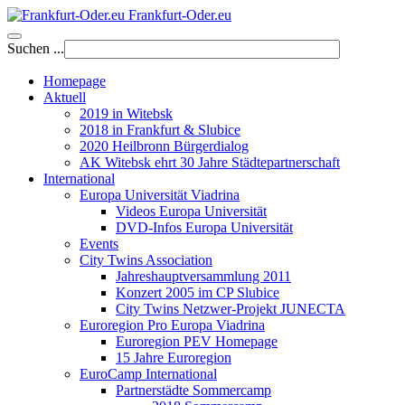
Frankfurt-Oder.eu
Suchen ...
Homepage
Aktuell
2019 in Witebsk
2018 in Frankfurt & Slubice
2020 Heilbronn Bürgerdialog
AK Witebsk ehrt 30 Jahre Städtepartnerschaft
International
Europa Universität Viadrina
Videos Europa Universität
DVD-Infos Europa Universität
Events
City Twins Association
Jahreshauptversammlung 2011
Konzert 2005 im CP Slubice
City Twins Netzwer-Projekt JUNECTA
Euroregion Pro Europa Viadrina
Euroregion PEV Homepage
15 Jahre Euroregion
EuroCamp International
Partnerstädte Sommercamp