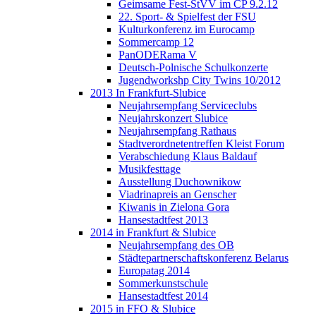
Geimsame Fest-StVV im CP 9.2.12
22. Sport- & Spielfest der FSU
Kulturkonferenz im Eurocamp
Sommercamp 12
PanODERama V
Deutsch-Polnische Schulkonzerte
Jugendworkshp City Twins 10/2012
2013 In Frankfurt-Slubice
Neujahrsempfang Serviceclubs
Neujahrskonzert Slubice
Neujahrsempfang Rathaus
Stadtverordnetentreffen Kleist Forum
Verabschiedung Klaus Baldauf
Musikfesttage
Ausstellung Duchownikow
Viadrinapreis an Genscher
Kiwanis in Zielona Gora
Hansestadtfest 2013
2014 in Frankfurt & Slubice
Neujahrsempfang des OB
Städtepartnerschaftskonferenz Belarus
Europatag 2014
Sommerkunstschule
Hansestadtfest 2014
2015 in FFO & Slubice