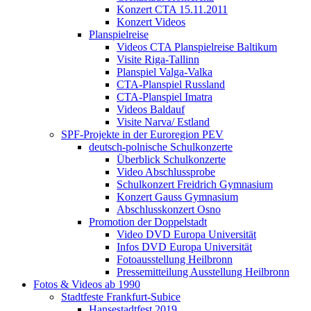
Konzert CTA 15.11.2011
Konzert Videos
Planspielreise
Videos CTA Planspielreise Baltikum
Visite Riga-Tallinn
Planspiel Valga-Valka
CTA-Planspiel Russland
CTA-Planspiel Imatra
Videos Baldauf
Visite Narva/ Estland
SPF-Projekte in der Euroregion PEV
deutsch-polnische Schulkonzerte
Überblick Schulkonzerte
Video Abschlussprobe
Schulkonzert Freidrich Gymnasium
Konzert Gauss Gymnasium
Abschlusskonzert Osno
Promotion der Doppelstadt
Video DVD Europa Universität
Infos DVD Europa Universität
Fotoausstellung Heilbronn
Pressemitteilung Ausstellung Heilbronn
Fotos & Videos ab 1990
Stadtfeste Frankfurt-Subice
Hansestadtfest 2019