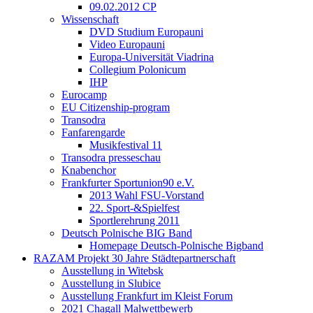
09.02.2012 CP
Wissenschaft
DVD Studium Europauni
Video Europauni
Europa-Universität Viadrina
Collegium Polonicum
IHP
Eurocamp
EU Citizenship-program
Transodra
Fanfarengarde
Musikfestival 11
Transodra presseschau
Knabenchor
Frankfurter Sportunion90 e.V.
2013 Wahl FSU-Vorstand
22. Sport-&Spielfest
Sportlerehrung 2011
Deutsch Polnische BIG Band
Homepage Deutsch-Polnische Bigband
RAZAM Projekt 30 Jahre Städtepartnerschaft
Ausstellung in Witebsk
Ausstellung in Slubice
Ausstellung Frankfurt im Kleist Forum
2021 Chagall Malwettbewerb