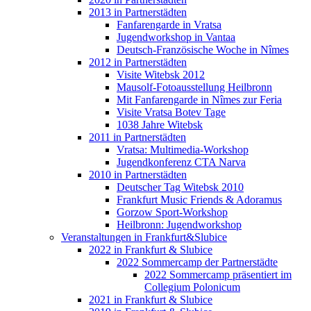
2013 in Partnerstädten
Fanfarengarde in Vratsa
Jugendworkshop in Vantaa
Deutsch-Französische Woche in Nîmes
2012 in Partnerstädten
Visite Witebsk 2012
Mausolf-Fotoausstellung Heilbronn
Mit Fanfarengarde in Nîmes zur Feria
Visite Vratsa Botev Tage
1038 Jahre Witebsk
2011 in Partnerstädten
Vratsa: Multimedia-Workshop
Jugendkonferenz CTA Narva
2010 in Partnerstädten
Deutscher Tag Witebsk 2010
Frankfurt Music Friends & Adoramus
Gorzow Sport-Workshop
Heilbronn: Jugendworkshop
Veranstaltungen in Frankfurt&Slubice
2022 in Frankfurt & Slubice
2022 Sommercamp der Partnerstädte
2022 Sommercamp präsentiert im
Collegium Polonicum
2021 in Frankfurt & Slubice