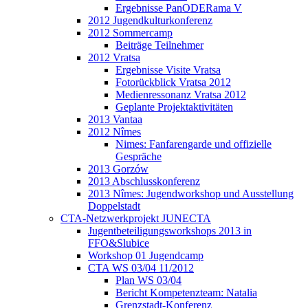
Ergebnisse PanODERama V
2012 Jugendkulturkonferenz
2012 Sommercamp
Beiträge Teilnehmer
2012 Vratsa
Ergebnisse Visite Vratsa
Fotorückblick Vratsa 2012
Medienressonanz Vratsa 2012
Geplante Projektaktivitäten
2013 Vantaa
2012 Nîmes
Nimes: Fanfarengarde und offizielle
Gespräche
2013 Gorzów
2013 Abschlusskonferenz
2013 Nîmes: Jugendworkshop und Ausstellung
Doppelstadt
CTA-Netzwerkprojekt JUNECTA
Jugentbeteiligungsworkshops 2013 in
FFO&Slubice
Workshop 01 Jugendcamp
CTA WS 03/04 11/2012
Plan WS 03/04
Bericht Kompetenzteam: Natalia
Grenzstadt-Konferenz