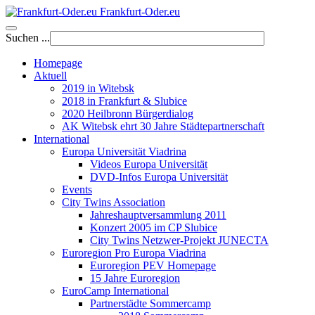
Frankfurt-Oder.eu
Suchen ...
Homepage
Aktuell
2019 in Witebsk
2018 in Frankfurt & Slubice
2020 Heilbronn Bürgerdialog
AK Witebsk ehrt 30 Jahre Städtepartnerschaft
International
Europa Universität Viadrina
Videos Europa Universität
DVD-Infos Europa Universität
Events
City Twins Association
Jahreshauptversammlung 2011
Konzert 2005 im CP Slubice
City Twins Netzwer-Projekt JUNECTA
Euroregion Pro Europa Viadrina
Euroregion PEV Homepage
15 Jahre Euroregion
EuroCamp International
Partnerstädte Sommercamp