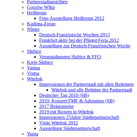
Partnerstadtansichten
Gorzów Wlkp
Heilbronn
Foto-Ausstellung Heilbronn 2012
Kadima-Zoran
Nîmes
Deutsch-Französische Wochen 2013
Frankfurt aktiv bei der Pfingst Feria 2012
Ausstellung zur Deutsch-Französischen Woche
Słubice
Veranstaltungen Slubice & FFO
Kreis Słubice
Vantaa
Vratsa
Witebsk
Impressionen der Partnerstadt mit allen Beiträgen
Witebsk und alle Beiträge der Partnerstadt
Deutscher Tag 2010 (SB)
2010: Konzert FMF & Adoramus (SB)
2017 Belarusreise
2019 mit Boxern in Witebsk
Impressionen 25Jahre Städtepartnerschaft
Visite Witebsk 2012
Ausstellung Städtepartnerschaft
Yuma