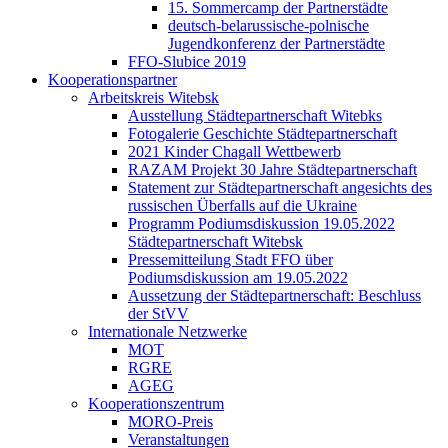
15. Sommercamp der Partnerstädte
deutsch-belarussische-polnische
Jugendkonferenz der Partnerstädte
FFO-Slubice 2019
Kooperationspartner
Arbeitskreis Witebsk
Ausstellung Städtepartnerschaft Witebks
Fotogalerie Geschichte Städtepartnerschaft
2021 Kinder Chagall Wettbewerb
RAZAM Projekt 30 Jahre Städtepartnerschaft
Statement zur Städtepartnerschaft angesichts des
russischen Überfalls auf die Ukraine
Programm Podiumsdiskussion 19.05.2022
Städtepartnerschaft Witebsk
Pressemitteilung Stadt FFO über
Podiumsdiskussion am 19.05.2022
Aussetzung der Städtepartnerschaft: Beschluss
der StVV
Internationale Netzwerke
MOT
RGRE
AGEG
Kooperationszentrum
MORO-Preis
Veranstaltungen