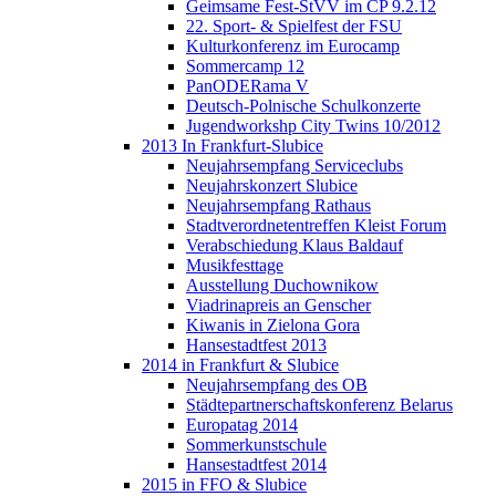
Geimsame Fest-StVV im CP 9.2.12
22. Sport- & Spielfest der FSU
Kulturkonferenz im Eurocamp
Sommercamp 12
PanODERama V
Deutsch-Polnische Schulkonzerte
Jugendworkshp City Twins 10/2012
2013 In Frankfurt-Slubice
Neujahrsempfang Serviceclubs
Neujahrskonzert Slubice
Neujahrsempfang Rathaus
Stadtverordnetentreffen Kleist Forum
Verabschiedung Klaus Baldauf
Musikfesttage
Ausstellung Duchownikow
Viadrinapreis an Genscher
Kiwanis in Zielona Gora
Hansestadtfest 2013
2014 in Frankfurt & Slubice
Neujahrsempfang des OB
Städtepartnerschaftskonferenz Belarus
Europatag 2014
Sommerkunstschule
Hansestadtfest 2014
2015 in FFO & Slubice