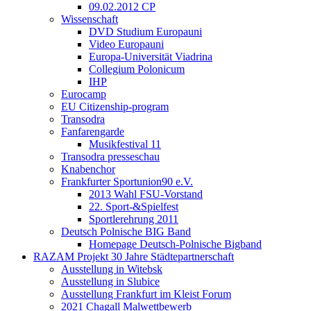
09.02.2012 CP
Wissenschaft
DVD Studium Europauni
Video Europauni
Europa-Universität Viadrina
Collegium Polonicum
IHP
Eurocamp
EU Citizenship-program
Transodra
Fanfarengarde
Musikfestival 11
Transodra presseschau
Knabenchor
Frankfurter Sportunion90 e.V.
2013 Wahl FSU-Vorstand
22. Sport-&Spielfest
Sportlerehrung 2011
Deutsch Polnische BIG Band
Homepage Deutsch-Polnische Bigband
RAZAM Projekt 30 Jahre Städtepartnerschaft
Ausstellung in Witebsk
Ausstellung in Slubice
Ausstellung Frankfurt im Kleist Forum
2021 Chagall Malwettbewerb