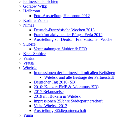
Partnerstadtansichten
Gorzów Wlkp
Heilbronn
Foto-Ausstellung Heilbronn 2012
Kadima-Zoran
Nîmes
Deutsch-Französische Wochen 2013
Frankfurt aktiv bei der Pfingst Feria 2012
Ausstellung zur Deutsch-Französischen Woche
Słubice
Veranstaltungen Slubice & FFO
Kreis Słubice
Vantaa
Vratsa
Witebsk
Impressionen der Partnerstadt mit allen Beiträgen
Witebsk und alle Beiträge der Partnerstadt
Deutscher Tag 2010 (SB)
2010: Konzert FMF & Adoramus (SB)
2017 Belarusreise
2019 mit Boxern in Witebsk
Impressionen 25Jahre Städtepartnerschaft
Visite Witebsk 2012
Ausstellung Städtepartnerschaft
Yuma