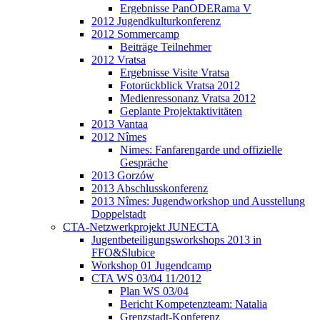
Ergebnisse PanODERama V
2012 Jugendkulturkonferenz
2012 Sommercamp
Beiträge Teilnehmer
2012 Vratsa
Ergebnisse Visite Vratsa
Fotorückblick Vratsa 2012
Medienressonanz Vratsa 2012
Geplante Projektaktivitäten
2013 Vantaa
2012 Nîmes
Nimes: Fanfarengarde und offizielle
Gespräche
2013 Gorzów
2013 Abschlusskonferenz
2013 Nîmes: Jugendworkshop und Ausstellung
Doppelstadt
CTA-Netzwerkprojekt JUNECTA
Jugentbeteiligungsworkshops 2013 in
FFO&Slubice
Workshop 01 Jugendcamp
CTA WS 03/04 11/2012
Plan WS 03/04
Bericht Kompetenzteam: Natalia
Grenzstadt-Konferenz