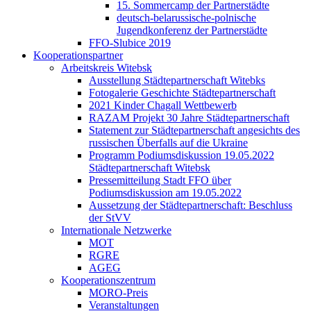
15. Sommercamp der Partnerstädte
deutsch-belarussische-polnische
Jugendkonferenz der Partnerstädte
FFO-Slubice 2019
Kooperationspartner
Arbeitskreis Witebsk
Ausstellung Städtepartnerschaft Witebks
Fotogalerie Geschichte Städtepartnerschaft
2021 Kinder Chagall Wettbewerb
RAZAM Projekt 30 Jahre Städtepartnerschaft
Statement zur Städtepartnerschaft angesichts des
russischen Überfalls auf die Ukraine
Programm Podiumsdiskussion 19.05.2022
Städtepartnerschaft Witebsk
Pressemitteilung Stadt FFO über
Podiumsdiskussion am 19.05.2022
Aussetzung der Städtepartnerschaft: Beschluss
der StVV
Internationale Netzwerke
MOT
RGRE
AGEG
Kooperationszentrum
MORO-Preis
Veranstaltungen