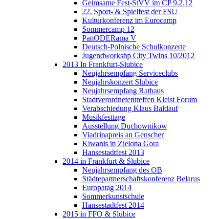
Geimsame Fest-StVV im CP 9.2.12
22. Sport- & Spielfest der FSU
Kulturkonferenz im Eurocamp
Sommercamp 12
PanODERama V
Deutsch-Polnische Schulkonzerte
Jugendworkshp City Twins 10/2012
2013 In Frankfurt-Slubice
Neujahrsempfang Serviceclubs
Neujahrskonzert Slubice
Neujahrsempfang Rathaus
Stadtverordnetentreffen Kleist Forum
Verabschiedung Klaus Baldauf
Musikfesttage
Ausstellung Duchownikow
Viadrinapreis an Genscher
Kiwanis in Zielona Gora
Hansestadtfest 2013
2014 in Frankfurt & Slubice
Neujahrsempfang des OB
Städtepartnerschaftskonferenz Belarus
Europatag 2014
Sommerkunstschule
Hansestadtfest 2014
2015 in FFO & Slubice