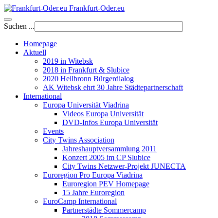
Frankfurt-Oder.eu
Suchen ...
Homepage
Aktuell
2019 in Witebsk
2018 in Frankfurt & Slubice
2020 Heilbronn Bürgerdialog
AK Witebsk ehrt 30 Jahre Städtepartnerschaft
International
Europa Universität Viadrina
Videos Europa Universität
DVD-Infos Europa Universität
Events
City Twins Association
Jahreshauptversammlung 2011
Konzert 2005 im CP Slubice
City Twins Netzwer-Projekt JUNECTA
Euroregion Pro Europa Viadrina
Euroregion PEV Homepage
15 Jahre Euroregion
EuroCamp International
Partnerstädte Sommercamp