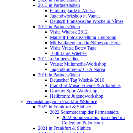
2013 in Partnerstädten
Fanfarengarde in Vratsa
Jugendworkshop in Vantaa
Deutsch-Französische Woche in Nîmes
2012 in Partnerstädten
Visite Witebsk 2012
Mausolf-Fotoausstellung Heilbronn
Mit Fanfarengarde in Nîmes zur Feria
Visite Vratsa Botev Tage
1038 Jahre Witebsk
2011 in Partnerstädten
Vratsa: Multimedia-Workshop
Jugendkonferenz CTA Narva
2010 in Partnerstädten
Deutscher Tag Witebsk 2010
Frankfurt Music Friends & Adoramus
Gorzow Sport-Workshop
Heilbronn: Jugendworkshop
Veranstaltungen in Frankfurt&Slubice
2022 in Frankfurt & Slubice
2022 Sommercamp der Partnerstädte
2022 Sommercamp präsentiert im
Collegium Polonicum
2021 in Frankfurt & Slubice