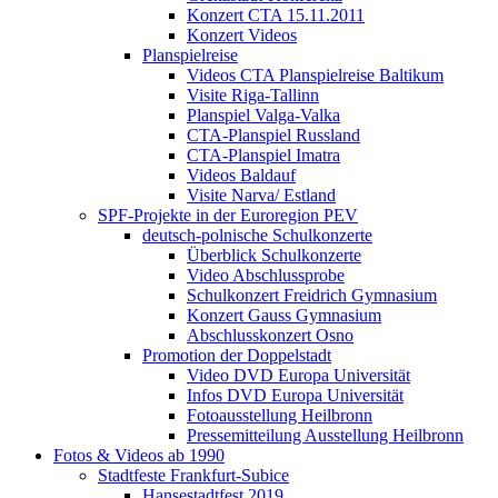
Konzert CTA 15.11.2011
Konzert Videos
Planspielreise
Videos CTA Planspielreise Baltikum
Visite Riga-Tallinn
Planspiel Valga-Valka
CTA-Planspiel Russland
CTA-Planspiel Imatra
Videos Baldauf
Visite Narva/ Estland
SPF-Projekte in der Euroregion PEV
deutsch-polnische Schulkonzerte
Überblick Schulkonzerte
Video Abschlussprobe
Schulkonzert Freidrich Gymnasium
Konzert Gauss Gymnasium
Abschlusskonzert Osno
Promotion der Doppelstadt
Video DVD Europa Universität
Infos DVD Europa Universität
Fotoausstellung Heilbronn
Pressemitteilung Ausstellung Heilbronn
Fotos & Videos ab 1990
Stadtfeste Frankfurt-Subice
Hansestadtfest 2019