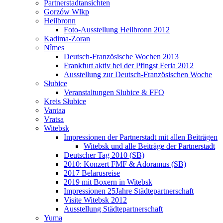
Partnerstadtansichten
Gorzów Wlkp
Heilbronn
Foto-Ausstellung Heilbronn 2012
Kadima-Zoran
Nîmes
Deutsch-Französische Wochen 2013
Frankfurt aktiv bei der Pfingst Feria 2012
Ausstellung zur Deutsch-Französischen Woche
Słubice
Veranstaltungen Slubice & FFO
Kreis Słubice
Vantaa
Vratsa
Witebsk
Impressionen der Partnerstadt mit allen Beiträgen
Witebsk und alle Beiträge der Partnerstadt
Deutscher Tag 2010 (SB)
2010: Konzert FMF & Adoramus (SB)
2017 Belarusreise
2019 mit Boxern in Witebsk
Impressionen 25Jahre Städtepartnerschaft
Visite Witebsk 2012
Ausstellung Städtepartnerschaft
Yuma