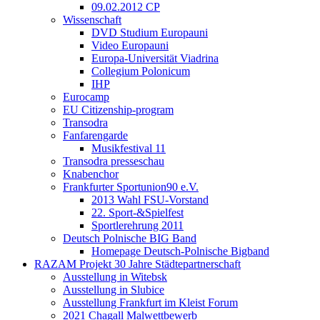
09.02.2012 CP
Wissenschaft
DVD Studium Europauni
Video Europauni
Europa-Universität Viadrina
Collegium Polonicum
IHP
Eurocamp
EU Citizenship-program
Transodra
Fanfarengarde
Musikfestival 11
Transodra presseschau
Knabenchor
Frankfurter Sportunion90 e.V.
2013 Wahl FSU-Vorstand
22. Sport-&Spielfest
Sportlerehrung 2011
Deutsch Polnische BIG Band
Homepage Deutsch-Polnische Bigband
RAZAM Projekt 30 Jahre Städtepartnerschaft
Ausstellung in Witebsk
Ausstellung in Slubice
Ausstellung Frankfurt im Kleist Forum
2021 Chagall Malwettbewerb