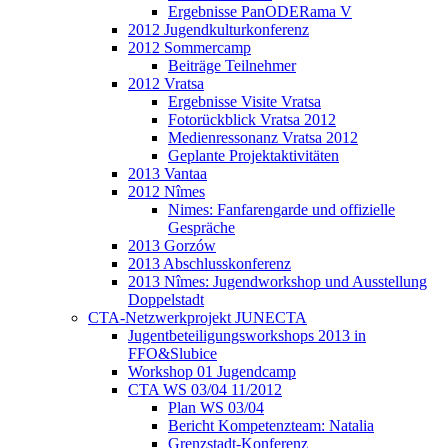
Ergebnisse PanODERama V
2012 Jugendkulturkonferenz
2012 Sommercamp
Beiträge Teilnehmer
2012 Vratsa
Ergebnisse Visite Vratsa
Fotorückblick Vratsa 2012
Medienressonanz Vratsa 2012
Geplante Projektaktivitäten
2013 Vantaa
2012 Nîmes
Nimes: Fanfarengarde und offizielle
Gespräche
2013 Gorzów
2013 Abschlusskonferenz
2013 Nîmes: Jugendworkshop und Ausstellung
Doppelstadt
CTA-Netzwerkprojekt JUNECTA
Jugentbeteiligungsworkshops 2013 in
FFO&Slubice
Workshop 01 Jugendcamp
CTA WS 03/04 11/2012
Plan WS 03/04
Bericht Kompetenzteam: Natalia
Grenzstadt-Konferenz