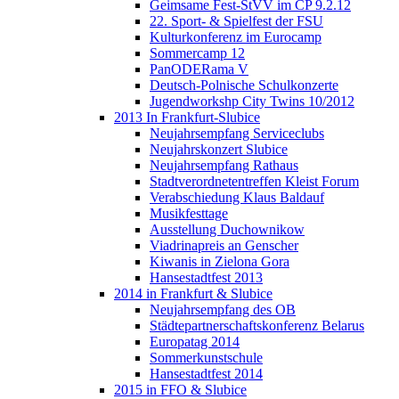
Geimsame Fest-StVV im CP 9.2.12
22. Sport- & Spielfest der FSU
Kulturkonferenz im Eurocamp
Sommercamp 12
PanODERama V
Deutsch-Polnische Schulkonzerte
Jugendworkshp City Twins 10/2012
2013 In Frankfurt-Slubice
Neujahrsempfang Serviceclubs
Neujahrskonzert Slubice
Neujahrsempfang Rathaus
Stadtverordnetentreffen Kleist Forum
Verabschiedung Klaus Baldauf
Musikfesttage
Ausstellung Duchownikow
Viadrinapreis an Genscher
Kiwanis in Zielona Gora
Hansestadtfest 2013
2014 in Frankfurt & Slubice
Neujahrsempfang des OB
Städtepartnerschaftskonferenz Belarus
Europatag 2014
Sommerkunstschule
Hansestadtfest 2014
2015 in FFO & Slubice