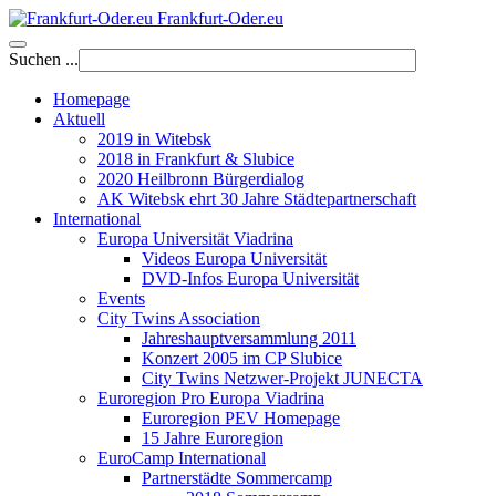
Frankfurt-Oder.eu
Suchen ...
Homepage
Aktuell
2019 in Witebsk
2018 in Frankfurt & Slubice
2020 Heilbronn Bürgerdialog
AK Witebsk ehrt 30 Jahre Städtepartnerschaft
International
Europa Universität Viadrina
Videos Europa Universität
DVD-Infos Europa Universität
Events
City Twins Association
Jahreshauptversammlung 2011
Konzert 2005 im CP Slubice
City Twins Netzwer-Projekt JUNECTA
Euroregion Pro Europa Viadrina
Euroregion PEV Homepage
15 Jahre Euroregion
EuroCamp International
Partnerstädte Sommercamp