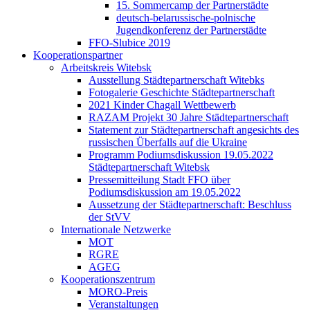
15. Sommercamp der Partnerstädte
deutsch-belarussische-polnische
Jugendkonferenz der Partnerstädte
FFO-Slubice 2019
Kooperationspartner
Arbeitskreis Witebsk
Ausstellung Städtepartnerschaft Witebks
Fotogalerie Geschichte Städtepartnerschaft
2021 Kinder Chagall Wettbewerb
RAZAM Projekt 30 Jahre Städtepartnerschaft
Statement zur Städtepartnerschaft angesichts des
russischen Überfalls auf die Ukraine
Programm Podiumsdiskussion 19.05.2022
Städtepartnerschaft Witebsk
Pressemitteilung Stadt FFO über
Podiumsdiskussion am 19.05.2022
Aussetzung der Städtepartnerschaft: Beschluss
der StVV
Internationale Netzwerke
MOT
RGRE
AGEG
Kooperationszentrum
MORO-Preis
Veranstaltungen