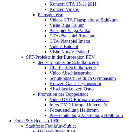
Konzert CTA 15.11.2011
Konzert Videos
Planspielreise
Videos CTA Planspielreise Baltikum
Visite Riga-Tallinn
Planspiel Valga-Valka
CTA-Planspiel Russland
CTA-Planspiel Imatra
Videos Baldauf
Visite Narva/ Estland
SPF-Projekte in der Euroregion PEV
deutsch-polnische Schulkonzerte
Überblick Schulkonzerte
Video Abschlussprobe
Schulkonzert Freidrich Gymnasium
Konzert Gauss Gymnasium
Abschlusskonzert Osno
Promotion der Doppelstadt
Video DVD Europa Universität
Infos DVD Europa Universität
Fotoausstellung Heilbronn
Pressemitteilung Ausstellung Heilbronn
Fotos & Videos ab 1990
Stadtfeste Frankfurt-Subice
Hansestadtfest 2019