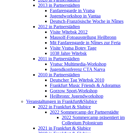
2013 in Partnerstädten
Fanfarengarde in Vratsa
Jugendworkshop in Vantaa
Deutsch-Französische Woche in Nîmes
2012 in Partnerstädten
Visite Witebsk 2012
Mausolf-Fotoausstellung Heilbronn
Mit Fanfarengarde in Nîmes zur Feria
Visite Vratsa Botev Tage
1038 Jahre Witebsk
2011 in Partnerstädten
Vratsa: Multimedia-Workshop
Jugendkonferenz CTA Narva
2010 in Partnerstädten
Deutscher Tag Witebsk 2010
Frankfurt Music Friends & Adoramus
Gorzow Sport-Workshop
Heilbronn: Jugendworkshop
Veranstaltungen in Frankfurt&Slubice
2022 in Frankfurt & Slubice
2022 Sommercamp der Partnerstädte
2022 Sommercamp präsentiert im
Collegium Polonicum
2021 in Frankfurt & Slubice