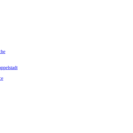
che
ppelstadt
ce