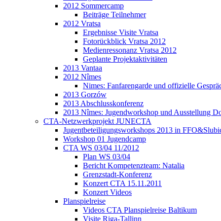
2012 Sommercamp
Beiträge Teilnehmer
2012 Vratsa
Ergebnisse Visite Vratsa
Fotorückblick Vratsa 2012
Medienressonanz Vratsa 2012
Geplante Projektaktivitäten
2013 Vantaa
2012 Nîmes
Nimes: Fanfarengarde und offizielle Gesprä
2013 Gorzów
2013 Abschlusskonferenz
2013 Nîmes: Jugendworkshop und Ausstellung Do
CTA-Netzwerkprojekt JUNECTA
Jugentbeteiligungsworkshops 2013 in FFO&Slubi
Workshop 01 Jugendcamp
CTA WS 03/04 11/2012
Plan WS 03/04
Bericht Kompetenzteam: Natalia
Grenzstadt-Konferenz
Konzert CTA 15.11.2011
Konzert Videos
Planspielreise
Videos CTA Planspielreise Baltikum
Visite Riga-Tallinn