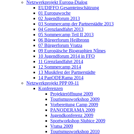
Netzwerkprojekt Europa-Dialog
EUDIFFO Gesamteinschätzung
01 Europawoche
02 Jugendforum 2013
03 Sommercamp der Partnerstädte 2013
04 Grenzlandfahrt 2013
05 Sommercamp Teil II 2013
06 Bürgerforum Heilbronn
07 Bürgerforum Vratza
09 Europäische Biographien Nîmes
10 Jugendforum 2014 in FFO
11 Grenzlandfahrt 2014
12 Sommercamp 2014
13 Musikfest der Partnerstädte
14 PanODERama 2014
Netzwerkprojekt PPP 09-11
Konferenzen
Projekteröffnung 2009
Tourismusworkshop 2009
Vorbereitung Camp 2009
PANODERAMA 2009
Jugendkonferenz 2009
Sportworkshop Slubice 2009
Vratsa 2009
Tourismusworkshop 2010