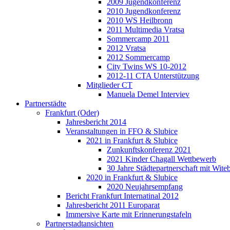
2009 Jugendkonferenz
2010 Jugendkonferenz
2010 WS Heilbronn
2011 Multimedia Vratsa
Sommercamp 2011
2012 Vratsa
2012 Sommercamp
City Twins WS 10-2012
2012-11 CTA Unterstützung
Mitglieder CT
Manuela Demel Interviev
Partnerstädte
Frankfurt (Oder)
Jahresbericht 2014
Veranstaltungen in FFO & Slubice
2021 in Frankfurt & Slubice
Zunkunftskonferenz 2021
2021 Kinder Chagall Wettbewerb
30 Jahre Städtepartnerschaft mit Wi
2020 in Frankfurt & Slubice
2020 Neujahrsempfang
Bericht Frankfurt Internatinal 2012
Jahresbericht 2011 Europarat
Immersive Karte mit Erinnerungstafeln
Partnerstadtansichten