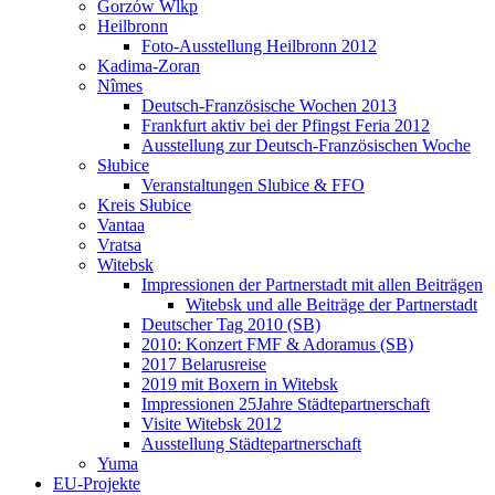
Gorzów Wlkp
Heilbronn
Foto-Ausstellung Heilbronn 2012
Kadima-Zoran
Nîmes
Deutsch-Französische Wochen 2013
Frankfurt aktiv bei der Pfingst Feria 2012
Ausstellung zur Deutsch-Französischen Woche
Słubice
Veranstaltungen Slubice & FFO
Kreis Słubice
Vantaa
Vratsa
Witebsk
Impressionen der Partnerstadt mit allen Beiträgen
Witebsk und alle Beiträge der Partnerstadt
Deutscher Tag 2010 (SB)
2010: Konzert FMF & Adoramus (SB)
2017 Belarusreise
2019 mit Boxern in Witebsk
Impressionen 25Jahre Städtepartnerschaft
Visite Witebsk 2012
Ausstellung Städtepartnerschaft
Yuma
EU-Projekte