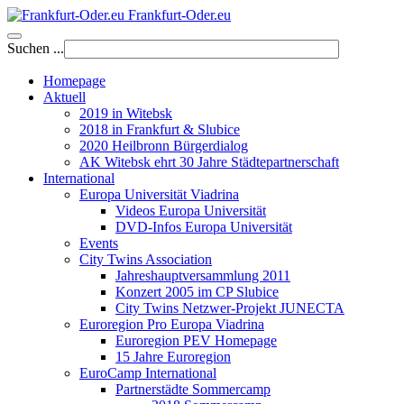
Frankfurt-Oder.eu
Suchen ...
Homepage
Aktuell
2019 in Witebsk
2018 in Frankfurt & Slubice
2020 Heilbronn Bürgerdialog
AK Witebsk ehrt 30 Jahre Städtepartnerschaft
International
Europa Universität Viadrina
Videos Europa Universität
DVD-Infos Europa Universität
Events
City Twins Association
Jahreshauptversammlung 2011
Konzert 2005 im CP Slubice
City Twins Netzwer-Projekt JUNECTA
Euroregion Pro Europa Viadrina
Euroregion PEV Homepage
15 Jahre Euroregion
EuroCamp International
Partnerstädte Sommercamp