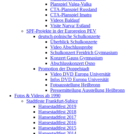
Planspiel Valga-Valka
CTA-Planspiel Russland
CTA-Planspiel Imatra
Videos Baldauf
Visite Narva/ Estland
SPF-Projekte in der Euroregion PEV
deutsch-polnische Schulkonzerte
Überblick Schulkonzerte
Video Abschlussprobe
Schulkonzert Freidrich Gymnasium
Konzert Gauss Gymnasium
Abschlusskonzert Osno
Promotion der Doppelstadt
Video DVD Europa Universität
Infos DVD Europa Universität
Fotoausstellung Heilbronn
Pressemitteilung Ausstellung Heilbronn
Fotos & Videos ab 1990
Stadtfeste Frankfurt-Subice
Hansestadtfest 2019
Hansestadtfest 2018
Hansestadtfest 2017
Hansestadtfest 2016
Hansestadtfest 2015
Hansestadtfest 2014