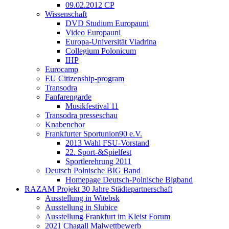
09.02.2012 CP
Wissenschaft
DVD Studium Europauni
Video Europauni
Europa-Universität Viadrina
Collegium Polonicum
IHP
Eurocamp
EU Citizenship-program
Transodra
Fanfarengarde
Musikfestival 11
Transodra presseschau
Knabenchor
Frankfurter Sportunion90 e.V.
2013 Wahl FSU-Vorstand
22. Sport-&Spielfest
Sportlerehrung 2011
Deutsch Polnische BIG Band
Homepage Deutsch-Polnische Bigband
RAZAM Projekt 30 Jahre Städtepartnerschaft
Ausstellung in Witebsk
Ausstellung in Slubice
Ausstellung Frankfurt im Kleist Forum
2021 Chagall Malwettbewerb