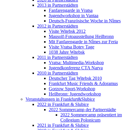
2013 in Partnerstädten
Fanfarengarde in Vratsa
Jugendworkshop in Vantaa
Deutsch-Französische Woche in Nîmes
2012 in Partnerstädten
Visite Witebsk 2012
Mausolf-Fotoausstellung Heilbronn
Mit Fanfarengarde in Nîmes zur Feria
Visite Vratsa Botev Tage
1038 Jahre Witebsk
2011 in Partnerstädten
Vratsa: Multimedia-Workshop
Jugendkonferenz CTA Narva
2010 in Partnerstädten
Deutscher Tag Witebsk 2010
Frankfurt Music Friends & Adoramus
Gorzow Sport-Workshop
Heilbronn: Jugendworkshop
Veranstaltungen in Frankfurt&Slubice
2022 in Frankfurt & Slubice
2022 Sommercamp der Partnerstädte
2022 Sommercamp präsentiert im
Collegium Polonicum
2021 in Frankfurt & Slubice