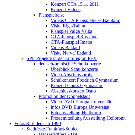
Konzert CTA 15.11.2011
Konzert Videos
Planspielreise
Videos CTA Planspielreise Baltikum
Visite Riga-Tallinn
Planspiel Valga-Valka
CTA-Planspiel Russland
CTA-Planspiel Imatra
Videos Baldauf
Visite Narva/ Estland
SPF-Projekte in der Euroregion PEV
deutsch-polnische Schulkonzerte
Überblick Schulkonzerte
Video Abschlussprobe
Schulkonzert Freidrich Gymnasium
Konzert Gauss Gymnasium
Abschlusskonzert Osno
Promotion der Doppelstadt
Video DVD Europa Universität
Infos DVD Europa Universität
Fotoausstellung Heilbronn
Pressemitteilung Ausstellung Heilbronn
Fotos & Videos ab 1990
Stadtfeste Frankfurt-Subice
Hansestadtfest 2019