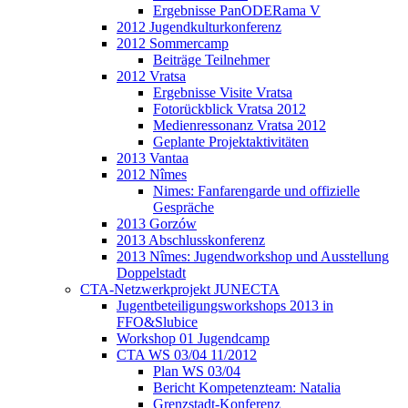
Ergebnisse PanODERama V
2012 Jugendkulturkonferenz
2012 Sommercamp
Beiträge Teilnehmer
2012 Vratsa
Ergebnisse Visite Vratsa
Fotorückblick Vratsa 2012
Medienressonanz Vratsa 2012
Geplante Projektaktivitäten
2013 Vantaa
2012 Nîmes
Nimes: Fanfarengarde und offizielle
Gespräche
2013 Gorzów
2013 Abschlusskonferenz
2013 Nîmes: Jugendworkshop und Ausstellung
Doppelstadt
CTA-Netzwerkprojekt JUNECTA
Jugentbeteiligungsworkshops 2013 in
FFO&Slubice
Workshop 01 Jugendcamp
CTA WS 03/04 11/2012
Plan WS 03/04
Bericht Kompetenzteam: Natalia
Grenzstadt-Konferenz