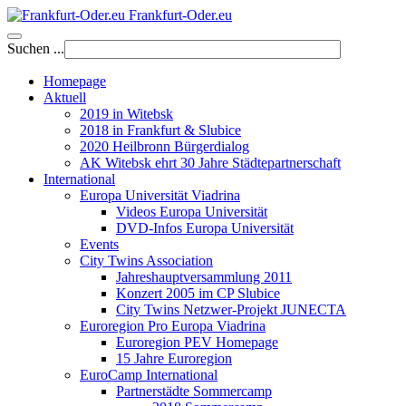
Frankfurt-Oder.eu
Suchen ...
Homepage
Aktuell
2019 in Witebsk
2018 in Frankfurt & Slubice
2020 Heilbronn Bürgerdialog
AK Witebsk ehrt 30 Jahre Städtepartnerschaft
International
Europa Universität Viadrina
Videos Europa Universität
DVD-Infos Europa Universität
Events
City Twins Association
Jahreshauptversammlung 2011
Konzert 2005 im CP Slubice
City Twins Netzwer-Projekt JUNECTA
Euroregion Pro Europa Viadrina
Euroregion PEV Homepage
15 Jahre Euroregion
EuroCamp International
Partnerstädte Sommercamp