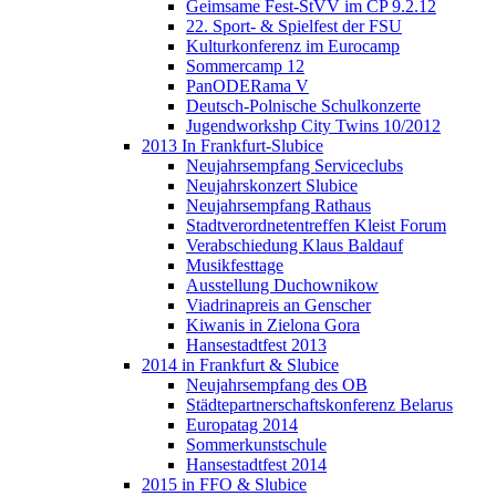
Geimsame Fest-StVV im CP 9.2.12
22. Sport- & Spielfest der FSU
Kulturkonferenz im Eurocamp
Sommercamp 12
PanODERama V
Deutsch-Polnische Schulkonzerte
Jugendworkshp City Twins 10/2012
2013 In Frankfurt-Slubice
Neujahrsempfang Serviceclubs
Neujahrskonzert Slubice
Neujahrsempfang Rathaus
Stadtverordnetentreffen Kleist Forum
Verabschiedung Klaus Baldauf
Musikfesttage
Ausstellung Duchownikow
Viadrinapreis an Genscher
Kiwanis in Zielona Gora
Hansestadtfest 2013
2014 in Frankfurt & Slubice
Neujahrsempfang des OB
Städtepartnerschaftskonferenz Belarus
Europatag 2014
Sommerkunstschule
Hansestadtfest 2014
2015 in FFO & Slubice