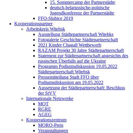
15. Sommercamp der Partnerstädte
deutsch-belarussische-polnische
Jugendkonferenz der Partnerstädte
FFO-Slubice 2019
Kooperationspartner
Arbeitskreis Witebsk
Ausstellung Städtepartnerschaft Witebks
Fotogalerie Geschichte Städtepartnerschaft
2021 Kinder Chagall Wettbewerb
RAZAM Projekt 30 Jahre Städtepartnerschaft
Statement zur Städtepartnerschaft angesichts des
russischen Überfalls auf die Ukraine
Programm Podiumsdiskussion 19.05.2022
Städtepartnerschaft Witebsk
Pressemitteilung Stadt FFO über
Podiumsdiskussion am 19.05.2022
Aussetzung der Städtepartnerschaft: Beschluss
der StVV
Internationale Netzwerke
MOT
RGRE
AGEG
Kooperationszentrum
MORO-Preis
Veranstaltungen