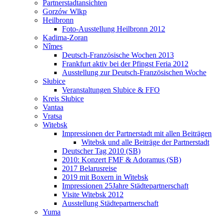
Partnerstadtansichten
Gorzów Wlkp
Heilbronn
Foto-Ausstellung Heilbronn 2012
Kadima-Zoran
Nîmes
Deutsch-Französische Wochen 2013
Frankfurt aktiv bei der Pfingst Feria 2012
Ausstellung zur Deutsch-Französischen Woche
Słubice
Veranstaltungen Slubice & FFO
Kreis Słubice
Vantaa
Vratsa
Witebsk
Impressionen der Partnerstadt mit allen Beiträgen
Witebsk und alle Beiträge der Partnerstadt
Deutscher Tag 2010 (SB)
2010: Konzert FMF & Adoramus (SB)
2017 Belarusreise
2019 mit Boxern in Witebsk
Impressionen 25Jahre Städtepartnerschaft
Visite Witebsk 2012
Ausstellung Städtepartnerschaft
Yuma