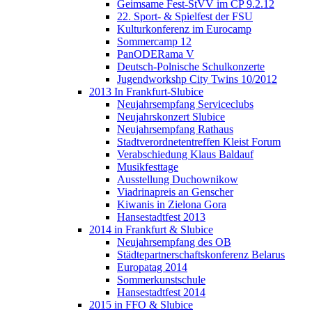
Geimsame Fest-StVV im CP 9.2.12
22. Sport- & Spielfest der FSU
Kulturkonferenz im Eurocamp
Sommercamp 12
PanODERama V
Deutsch-Polnische Schulkonzerte
Jugendworkshp City Twins 10/2012
2013 In Frankfurt-Slubice
Neujahrsempfang Serviceclubs
Neujahrskonzert Slubice
Neujahrsempfang Rathaus
Stadtverordnetentreffen Kleist Forum
Verabschiedung Klaus Baldauf
Musikfesttage
Ausstellung Duchownikow
Viadrinapreis an Genscher
Kiwanis in Zielona Gora
Hansestadtfest 2013
2014 in Frankfurt & Slubice
Neujahrsempfang des OB
Städtepartnerschaftskonferenz Belarus
Europatag 2014
Sommerkunstschule
Hansestadtfest 2014
2015 in FFO & Slubice