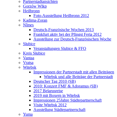
Partnerstadtansichten
Gorzów Wlkp
Heilbronn
Foto-Ausstellung Heilbronn 2012
Kadima-Zoran
Nîmes
Deutsch-Französische Wochen 2013
Frankfurt aktiv bei der Pfingst Feria 2012
Ausstellung zur Deutsch-Französischen Woche
Słubice
Veranstaltungen Slubice & FFO
Kreis Słubice
Vantaa
Vratsa
Witebsk
Impressionen der Partnerstadt mit allen Beiträgen
Witebsk und alle Beiträge der Partnerstadt
Deutscher Tag 2010 (SB)
2010: Konzert FMF & Adoramus (SB)
2017 Belarusreise
2019 mit Boxern in Witebsk
Impressionen 25Jahre Städtepartnerschaft
Visite Witebsk 2012
Ausstellung Städtepartnerschaft
Yuma