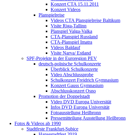
Konzert CTA 15.11.2011
Konzert Videos
Planspielreise
Videos CTA Planspielreise Baltikum
Visite Riga-Tallinn
Planspiel Valga-Valka
CTA-Planspiel Russland
CTA-Planspiel Imatra
Videos Baldauf
Visite Narva/ Estland
SPF-Projekte in der Euroregion PEV
deutsch-polnische Schulkonzerte
Überblick Schulkonzerte
Video Abschlussprobe
Schulkonzert Freidrich Gymnasium
Konzert Gauss Gymnasium
Abschlusskonzert Osno
Promotion der Doppelstadt
Video DVD Europa Universität
Infos DVD Europa Universität
Fotoausstellung Heilbronn
Pressemitteilung Ausstellung Heilbronn
Fotos & Videos ab 1990
Stadtfeste Frankfurt-Subice
Hansestadtfest 2019