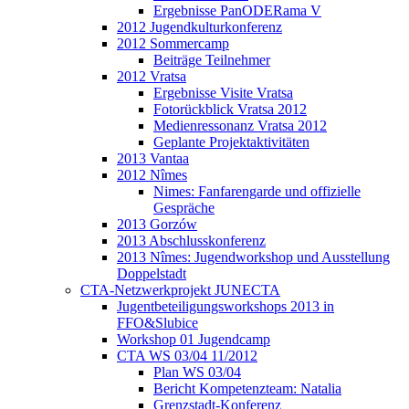
Ergebnisse PanODERama V
2012 Jugendkulturkonferenz
2012 Sommercamp
Beiträge Teilnehmer
2012 Vratsa
Ergebnisse Visite Vratsa
Fotorückblick Vratsa 2012
Medienressonanz Vratsa 2012
Geplante Projektaktivitäten
2013 Vantaa
2012 Nîmes
Nimes: Fanfarengarde und offizielle
Gespräche
2013 Gorzów
2013 Abschlusskonferenz
2013 Nîmes: Jugendworkshop und Ausstellung
Doppelstadt
CTA-Netzwerkprojekt JUNECTA
Jugentbeteiligungsworkshops 2013 in
FFO&Slubice
Workshop 01 Jugendcamp
CTA WS 03/04 11/2012
Plan WS 03/04
Bericht Kompetenzteam: Natalia
Grenzstadt-Konferenz