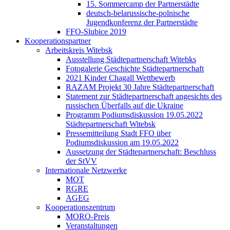
15. Sommercamp der Partnerstädte
deutsch-belarussische-polnische
Jugendkonferenz der Partnerstädte
FFO-Slubice 2019
Kooperationspartner
Arbeitskreis Witebsk
Ausstellung Städtepartnerschaft Witebks
Fotogalerie Geschichte Städtepartnerschaft
2021 Kinder Chagall Wettbewerb
RAZAM Projekt 30 Jahre Städtepartnerschaft
Statement zur Städtepartnerschaft angesichts des
russischen Überfalls auf die Ukraine
Programm Podiumsdiskussion 19.05.2022
Städtepartnerschaft Witebsk
Pressemitteilung Stadt FFO über
Podiumsdiskussion am 19.05.2022
Aussetzung der Städtepartnerschaft: Beschluss
der StVV
Internationale Netzwerke
MOT
RGRE
AGEG
Kooperationszentrum
MORO-Preis
Veranstaltungen