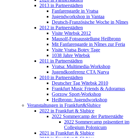
2013 in Partnerstädten
Fanfarengarde in Vratsa
Jugendworkshop in Vantaa
Deutsch-Französische Woche in Nîmes
2012 in Partnerstädten
Visite Witebsk 2012
Mausolf-Fotoausstellung Heilbronn
Mit Fanfarengarde in Nîmes zur Feria
Visite Vratsa Botev Tage
1038 Jahre Witebsk
2011 in Partnerstädten
Vratsa: Multimedia-Workshop
Jugendkonferenz CTA Narva
2010 in Partnerstädten
Deutscher Tag Witebsk 2010
Frankfurt Music Friends & Adoramus
Gorzow Sport-Workshop
Heilbronn: Jugendworkshop
Veranstaltungen in Frankfurt&Slubice
2022 in Frankfurt & Slubice
2022 Sommercamp der Partnerstädte
2022 Sommercamp präsentiert im
Collegium Polonicum
2021 in Frankfurt & Slubice