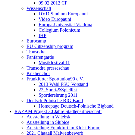
09.02.2012 CP
Wissenschaft
DVD Studium Europauni
Video Europauni
Europa-Universität Viadrina
Collegium Polonicum
IHP
Eurocamp
EU Citizenship-program
Transodra
Fanfarengarde
Musikfestival 11
Transodra presseschau
Knabenchor
Frankfurter Sportunion90 e.V.
2013 Wahl FSU-Vorstand
22. Sport-&Spielfest
Sportlerehrung 2011
Deutsch Polnische BIG Band
Homepage Deutsch-Polnische Bigband
RAZAM Projekt 30 Jahre Städtepartnerschaft
Ausstellung in Witebsk
Ausstellung in Slubice
Ausstellung Frankfurt im Kleist Forum
2021 Chagall Malwettbewerb