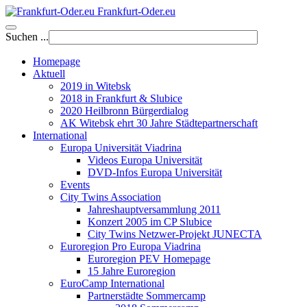
Frankfurt-Oder.eu
Suchen ...
Homepage
Aktuell
2019 in Witebsk
2018 in Frankfurt & Slubice
2020 Heilbronn Bürgerdialog
AK Witebsk ehrt 30 Jahre Städtepartnerschaft
International
Europa Universität Viadrina
Videos Europa Universität
DVD-Infos Europa Universität
Events
City Twins Association
Jahreshauptversammlung 2011
Konzert 2005 im CP Slubice
City Twins Netzwer-Projekt JUNECTA
Euroregion Pro Europa Viadrina
Euroregion PEV Homepage
15 Jahre Euroregion
EuroCamp International
Partnerstädte Sommercamp