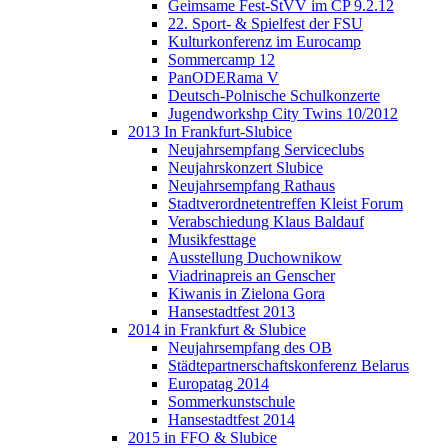
Geimsame Fest-StVV im CP 9.2.12
22. Sport- & Spielfest der FSU
Kulturkonferenz im Eurocamp
Sommercamp 12
PanODERama V
Deutsch-Polnische Schulkonzerte
Jugendworkshp City Twins 10/2012
2013 In Frankfurt-Slubice
Neujahrsempfang Serviceclubs
Neujahrskonzert Slubice
Neujahrsempfang Rathaus
Stadtverordnetentreffen Kleist Forum
Verabschiedung Klaus Baldauf
Musikfesttage
Ausstellung Duchownikow
Viadrinapreis an Genscher
Kiwanis in Zielona Gora
Hansestadtfest 2013
2014 in Frankfurt & Slubice
Neujahrsempfang des OB
Städtepartnerschaftskonferenz Belarus
Europatag 2014
Sommerkunstschule
Hansestadtfest 2014
2015 in FFO & Slubice