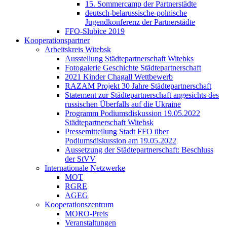
15. Sommercamp der Partnerstädte
deutsch-belarussische-polnische
Jugendkonferenz der Partnerstädte
FFO-Slubice 2019
Kooperationspartner
Arbeitskreis Witebsk
Ausstellung Städtepartnerschaft Witebks
Fotogalerie Geschichte Städtepartnerschaft
2021 Kinder Chagall Wettbewerb
RAZAM Projekt 30 Jahre Städtepartnerschaft
Statement zur Städtepartnerschaft angesichts des
russischen Überfalls auf die Ukraine
Programm Podiumsdiskussion 19.05.2022
Städtepartnerschaft Witebsk
Pressemitteilung Stadt FFO über
Podiumsdiskussion am 19.05.2022
Aussetzung der Städtepartnerschaft: Beschluss
der StVV
Internationale Netzwerke
MOT
RGRE
AGEG
Kooperationszentrum
MORO-Preis
Veranstaltungen