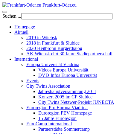
Frankfurt-Oder.eu
Suchen ...
Homepage
Aktuell
2019 in Witebsk
2018 in Frankfurt & Slubice
2020 Heilbronn Bürgerdialog
AK Witebsk ehrt 30 Jahre Städtepartnerschaft
International
Europa Universität Viadrina
Videos Europa Universität
DVD-Infos Europa Universität
Events
City Twins Association
Jahreshauptversammlung 2011
Konzert 2005 im CP Slubice
City Twins Netzwer-Projekt JUNECTA
Euroregion Pro Europa Viadrina
Euroregion PEV Homepage
15 Jahre Euroregion
EuroCamp International
Partnerstädte Sommercamp