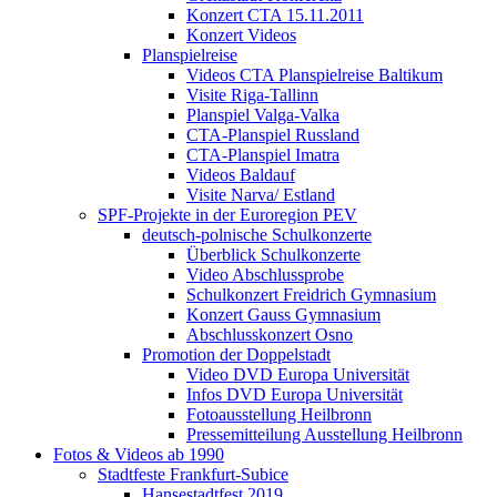
Konzert CTA 15.11.2011
Konzert Videos
Planspielreise
Videos CTA Planspielreise Baltikum
Visite Riga-Tallinn
Planspiel Valga-Valka
CTA-Planspiel Russland
CTA-Planspiel Imatra
Videos Baldauf
Visite Narva/ Estland
SPF-Projekte in der Euroregion PEV
deutsch-polnische Schulkonzerte
Überblick Schulkonzerte
Video Abschlussprobe
Schulkonzert Freidrich Gymnasium
Konzert Gauss Gymnasium
Abschlusskonzert Osno
Promotion der Doppelstadt
Video DVD Europa Universität
Infos DVD Europa Universität
Fotoausstellung Heilbronn
Pressemitteilung Ausstellung Heilbronn
Fotos & Videos ab 1990
Stadtfeste Frankfurt-Subice
Hansestadtfest 2019