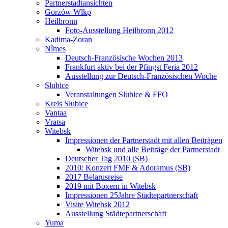
Partnerstadtansichten
Gorzów Wlkp
Heilbronn
Foto-Ausstellung Heilbronn 2012
Kadima-Zoran
Nîmes
Deutsch-Französische Wochen 2013
Frankfurt aktiv bei der Pfingst Feria 2012
Ausstellung zur Deutsch-Französischen Woche
Słubice
Veranstaltungen Slubice & FFO
Kreis Słubice
Vantaa
Vratsa
Witebsk
Impressionen der Partnerstadt mit allen Beiträgen
Witebsk und alle Beiträge der Partnerstadt
Deutscher Tag 2010 (SB)
2010: Konzert FMF & Adoramus (SB)
2017 Belarusreise
2019 mit Boxern in Witebsk
Impressionen 25Jahre Städtepartnerschaft
Visite Witebsk 2012
Ausstellung Städtepartnerschaft
Yuma