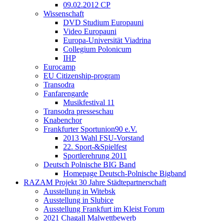
09.02.2012 CP
Wissenschaft
DVD Studium Europauni
Video Europauni
Europa-Universität Viadrina
Collegium Polonicum
IHP
Eurocamp
EU Citizenship-program
Transodra
Fanfarengarde
Musikfestival 11
Transodra presseschau
Knabenchor
Frankfurter Sportunion90 e.V.
2013 Wahl FSU-Vorstand
22. Sport-&Spielfest
Sportlerehrung 2011
Deutsch Polnische BIG Band
Homepage Deutsch-Polnische Bigband
RAZAM Projekt 30 Jahre Städtepartnerschaft
Ausstellung in Witebsk
Ausstellung in Slubice
Ausstellung Frankfurt im Kleist Forum
2021 Chagall Malwettbewerb