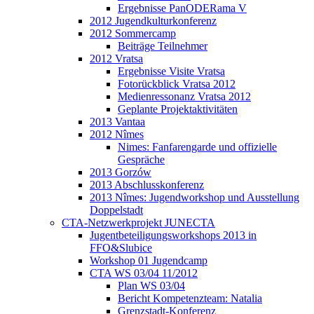
Ergebnisse PanODERama V
2012 Jugendkulturkonferenz
2012 Sommercamp
Beiträge Teilnehmer
2012 Vratsa
Ergebnisse Visite Vratsa
Fotorückblick Vratsa 2012
Medienressonanz Vratsa 2012
Geplante Projektaktivitäten
2013 Vantaa
2012 Nîmes
Nimes: Fanfarengarde und offizielle
Gespräche
2013 Gorzów
2013 Abschlusskonferenz
2013 Nîmes: Jugendworkshop und Ausstellung
Doppelstadt
CTA-Netzwerkprojekt JUNECTA
Jugentbeteiligungsworkshops 2013 in
FFO&Slubice
Workshop 01 Jugendcamp
CTA WS 03/04 11/2012
Plan WS 03/04
Bericht Kompetenzteam: Natalia
Grenzstadt-Konferenz