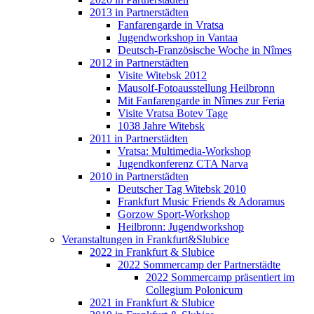
2013 in Partnerstädten
Fanfarengarde in Vratsa
Jugendworkshop in Vantaa
Deutsch-Französische Woche in Nîmes
2012 in Partnerstädten
Visite Witebsk 2012
Mausolf-Fotoausstellung Heilbronn
Mit Fanfarengarde in Nîmes zur Feria
Visite Vratsa Botev Tage
1038 Jahre Witebsk
2011 in Partnerstädten
Vratsa: Multimedia-Workshop
Jugendkonferenz CTA Narva
2010 in Partnerstädten
Deutscher Tag Witebsk 2010
Frankfurt Music Friends & Adoramus
Gorzow Sport-Workshop
Heilbronn: Jugendworkshop
Veranstaltungen in Frankfurt&Slubice
2022 in Frankfurt & Slubice
2022 Sommercamp der Partnerstädte
2022 Sommercamp präsentiert im
Collegium Polonicum
2021 in Frankfurt & Slubice