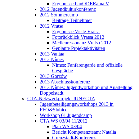
Ergebnisse PanODERama V
2012 Jugendkulturkonferenz
2012 Sommercamp
Beiträge Teilnehmer
2012 Vratsa
Ergebnisse Visite Vratsa
Fotorückblick Vratsa 2012
Medienressonanz Vratsa 2012
Geplante Projektaktivitäten
2013 Vantaa
2012 Nîmes
Nimes: Fanfarengarde und offizielle
Gespräche
2013 Gorzów
2013 Abschlusskonferenz
2013 Nîmes: Jugendworkshop und Ausstellung
Doppelstadt
CTA-Netzwerkprojekt JUNECTA
Jugentbeteiligungsworkshops 2013 in
FFO&Slubice
Workshop 01 Jugendcamp
CTA WS 03/04 11/2012
Plan WS 03/04
Bericht Kompetenzteam: Natalia
Grenzstadt-Konferenz