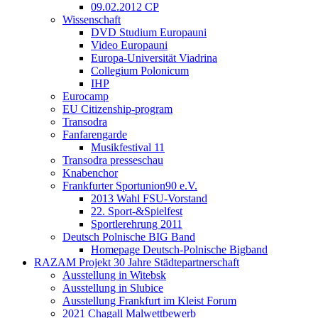
09.02.2012 CP
Wissenschaft
DVD Studium Europauni
Video Europauni
Europa-Universität Viadrina
Collegium Polonicum
IHP
Eurocamp
EU Citizenship-program
Transodra
Fanfarengarde
Musikfestival 11
Transodra presseschau
Knabenchor
Frankfurter Sportunion90 e.V.
2013 Wahl FSU-Vorstand
22. Sport-&Spielfest
Sportlerehrung 2011
Deutsch Polnische BIG Band
Homepage Deutsch-Polnische Bigband
RAZAM Projekt 30 Jahre Städtepartnerschaft
Ausstellung in Witebsk
Ausstellung in Slubice
Ausstellung Frankfurt im Kleist Forum
2021 Chagall Malwettbewerb