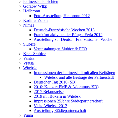
Partnerstadtansichten
Gorzów Wlkp
Heilbronn
Foto-Ausstellung Heilbronn 2012
Kadima-Zoran
Nîmes
Deutsch-Französische Wochen 2013
Frankfurt aktiv bei der Pfingst Feria 2012
Ausstellung zur Deutsch-Französischen Woche
Słubice
Veranstaltungen Slubice & FFO
Kreis Słubice
Vantaa
Vratsa
Witebsk
Impressionen der Partnerstadt mit allen Beiträgen
Witebsk und alle Beiträge der Partnerstadt
Deutscher Tag 2010 (SB)
2010: Konzert FMF & Adoramus (SB)
2017 Belarusreise
2019 mit Boxern in Witebsk
Impressionen 25Jahre Städtepartnerschaft
Visite Witebsk 2012
Ausstellung Städtepartnerschaft
Yuma