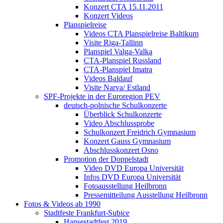
Konzert CTA 15.11.2011
Konzert Videos
Planspielreise
Videos CTA Planspielreise Baltikum
Visite Riga-Tallinn
Planspiel Valga-Valka
CTA-Planspiel Russland
CTA-Planspiel Imatra
Videos Baldauf
Visite Narva/ Estland
SPF-Projekte in der Euroregion PEV
deutsch-polnische Schulkonzerte
Überblick Schulkonzerte
Video Abschlussprobe
Schulkonzert Freidrich Gymnasium
Konzert Gauss Gymnasium
Abschlusskonzert Osno
Promotion der Doppelstadt
Video DVD Europa Universität
Infos DVD Europa Universität
Fotoausstellung Heilbronn
Pressemitteilung Ausstellung Heilbronn
Fotos & Videos ab 1990
Stadtfeste Frankfurt-Subice
Hansestadtfest 2019