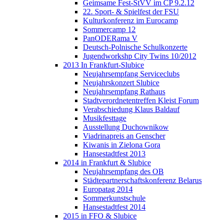
Geimsame Fest-StVV im CP 9.2.12
22. Sport- & Spielfest der FSU
Kulturkonferenz im Eurocamp
Sommercamp 12
PanODERama V
Deutsch-Polnische Schulkonzerte
Jugendworkshp City Twins 10/2012
2013 In Frankfurt-Slubice
Neujahrsempfang Serviceclubs
Neujahrskonzert Slubice
Neujahrsempfang Rathaus
Stadtverordnetentreffen Kleist Forum
Verabschiedung Klaus Baldauf
Musikfesttage
Ausstellung Duchownikow
Viadrinapreis an Genscher
Kiwanis in Zielona Gora
Hansestadtfest 2013
2014 in Frankfurt & Slubice
Neujahrsempfang des OB
Städtepartnerschaftskonferenz Belarus
Europatag 2014
Sommerkunstschule
Hansestadtfest 2014
2015 in FFO & Slubice