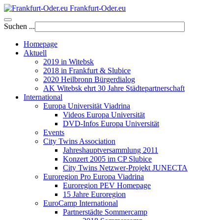
Frankfurt-Oder.eu
Suchen ...
Homepage
Aktuell
2019 in Witebsk
2018 in Frankfurt & Slubice
2020 Heilbronn Bürgerdialog
AK Witebsk ehrt 30 Jahre Städtepartnerschaft
International
Europa Universität Viadrina
Videos Europa Universität
DVD-Infos Europa Universität
Events
City Twins Association
Jahreshauptversammlung 2011
Konzert 2005 im CP Slubice
City Twins Netzwer-Projekt JUNECTA
Euroregion Pro Europa Viadrina
Euroregion PEV Homepage
15 Jahre Euroregion
EuroCamp International
Partnerstädte Sommercamp