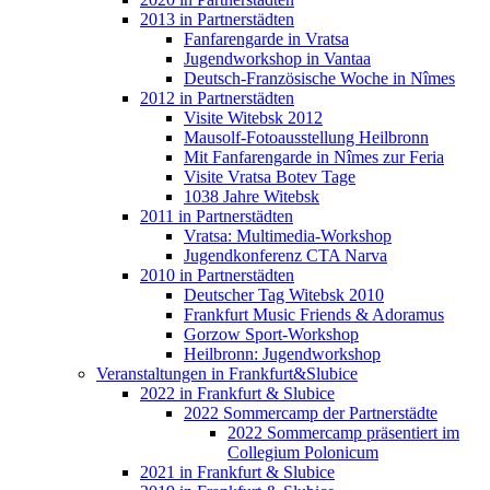
2013 in Partnerstädten
Fanfarengarde in Vratsa
Jugendworkshop in Vantaa
Deutsch-Französische Woche in Nîmes
2012 in Partnerstädten
Visite Witebsk 2012
Mausolf-Fotoausstellung Heilbronn
Mit Fanfarengarde in Nîmes zur Feria
Visite Vratsa Botev Tage
1038 Jahre Witebsk
2011 in Partnerstädten
Vratsa: Multimedia-Workshop
Jugendkonferenz CTA Narva
2010 in Partnerstädten
Deutscher Tag Witebsk 2010
Frankfurt Music Friends & Adoramus
Gorzow Sport-Workshop
Heilbronn: Jugendworkshop
Veranstaltungen in Frankfurt&Slubice
2022 in Frankfurt & Slubice
2022 Sommercamp der Partnerstädte
2022 Sommercamp präsentiert im
Collegium Polonicum
2021 in Frankfurt & Slubice