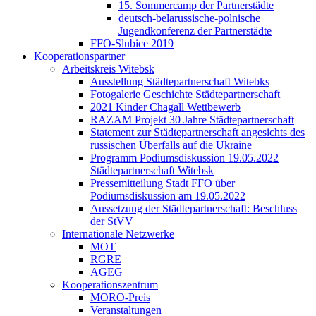
15. Sommercamp der Partnerstädte
deutsch-belarussische-polnische
Jugendkonferenz der Partnerstädte
FFO-Slubice 2019
Kooperationspartner
Arbeitskreis Witebsk
Ausstellung Städtepartnerschaft Witebks
Fotogalerie Geschichte Städtepartnerschaft
2021 Kinder Chagall Wettbewerb
RAZAM Projekt 30 Jahre Städtepartnerschaft
Statement zur Städtepartnerschaft angesichts des
russischen Überfalls auf die Ukraine
Programm Podiumsdiskussion 19.05.2022
Städtepartnerschaft Witebsk
Pressemitteilung Stadt FFO über
Podiumsdiskussion am 19.05.2022
Aussetzung der Städtepartnerschaft: Beschluss
der StVV
Internationale Netzwerke
MOT
RGRE
AGEG
Kooperationszentrum
MORO-Preis
Veranstaltungen