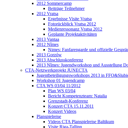
2012 Sommercamp
Beiträge Teilnehmer
2012 Vratsa
Ergebnisse Visite Vratsa
Fotorückblick Vratsa 2012
Medienressonanz Vratsa 2012
Geplante Projektaktivitäten
2013 Vantaa
2012 Nîmes
Nimes: Fanfarengarde und offizielle Gesprä
2013 Gorzów
2013 Abschlusskonferenz
2013 Nîmes: Jugendworkshop und Ausstellung Do
CTA-Netzwerkprojekt JUNECTA
Jugentbeteiligungsworkshops 2013 in FFO&Slubi
Workshop 01 Jugendcamp
CTA WS 03/04 11/2012
Plan WS 03/04
Bericht Kompetenzteam: Natalia
Grenzstadt-Konferenz
Konzert CTA 15.11.2011
Konzert Videos
Planspielreise
Videos CTA Planspielreise Baltikum
Visite Riga-Tallinn