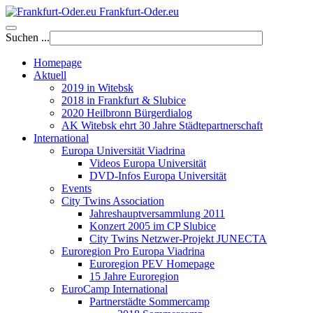
Frankfurt-Oder.eu
Suchen ...
Homepage
Aktuell
2019 in Witebsk
2018 in Frankfurt & Slubice
2020 Heilbronn Bürgerdialog
AK Witebsk ehrt 30 Jahre Städtepartnerschaft
International
Europa Universität Viadrina
Videos Europa Universität
DVD-Infos Europa Universität
Events
City Twins Association
Jahreshauptversammlung 2011
Konzert 2005 im CP Slubice
City Twins Netzwer-Projekt JUNECTA
Euroregion Pro Europa Viadrina
Euroregion PEV Homepage
15 Jahre Euroregion
EuroCamp International
Partnerstädte Sommercamp