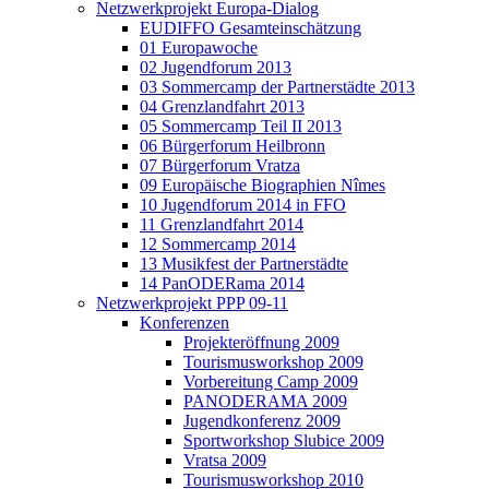
Netzwerkprojekt Europa-Dialog
EUDIFFO Gesamteinschätzung
01 Europawoche
02 Jugendforum 2013
03 Sommercamp der Partnerstädte 2013
04 Grenzlandfahrt 2013
05 Sommercamp Teil II 2013
06 Bürgerforum Heilbronn
07 Bürgerforum Vratza
09 Europäische Biographien Nîmes
10 Jugendforum 2014 in FFO
11 Grenzlandfahrt 2014
12 Sommercamp 2014
13 Musikfest der Partnerstädte
14 PanODERama 2014
Netzwerkprojekt PPP 09-11
Konferenzen
Projekteröffnung 2009
Tourismusworkshop 2009
Vorbereitung Camp 2009
PANODERAMA 2009
Jugendkonferenz 2009
Sportworkshop Slubice 2009
Vratsa 2009
Tourismusworkshop 2010