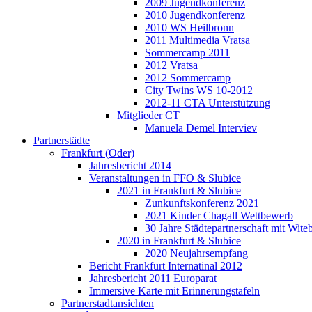
2009 Jugendkonferenz
2010 Jugendkonferenz
2010 WS Heilbronn
2011 Multimedia Vratsa
Sommercamp 2011
2012 Vratsa
2012 Sommercamp
City Twins WS 10-2012
2012-11 CTA Unterstützung
Mitglieder CT
Manuela Demel Interviev
Partnerstädte
Frankfurt (Oder)
Jahresbericht 2014
Veranstaltungen in FFO & Slubice
2021 in Frankfurt & Slubice
Zunkunftskonferenz 2021
2021 Kinder Chagall Wettbewerb
30 Jahre Städtepartnerschaft mit Wi
2020 in Frankfurt & Slubice
2020 Neujahrsempfang
Bericht Frankfurt Internatinal 2012
Jahresbericht 2011 Europarat
Immersive Karte mit Erinnerungstafeln
Partnerstadtansichten