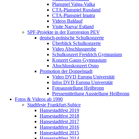
Planspiel Valga-Valka
CTA-Planspiel Russland
CTA-Planspiel Imatra
Videos Baldauf
Visite Narva/ Estland
SPF-Projekte in der Euroregion PEV
deutsch-polnische Schulkonzerte
Überblick Schulkonzerte
Video Abschlussprobe
Schulkonzert Freidrich Gymnasium
Konzert Gauss Gymnasium
Abschlusskonzert Osno
Promotion der Doppelstadt
Video DVD Europa Universität
Infos DVD Europa Universität
Fotoausstellung Heilbronn
Pressemitteilung Ausstellung Heilbronn
Fotos & Videos ab 1990
Stadtfeste Frankfurt-Subice
Hansestadtfest 2019
Hansestadtfest 2018
Hansestadtfest 2017
Hansestadtfest 2016
Hansestadtfest 2015
Hansestadtfest 2014