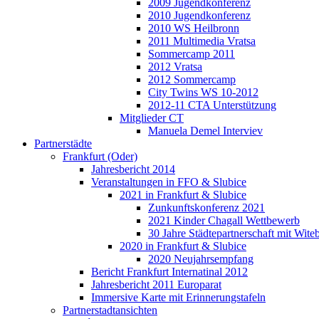
2009 Jugendkonferenz
2010 Jugendkonferenz
2010 WS Heilbronn
2011 Multimedia Vratsa
Sommercamp 2011
2012 Vratsa
2012 Sommercamp
City Twins WS 10-2012
2012-11 CTA Unterstützung
Mitglieder CT
Manuela Demel Interviev
Partnerstädte
Frankfurt (Oder)
Jahresbericht 2014
Veranstaltungen in FFO & Slubice
2021 in Frankfurt & Slubice
Zunkunftskonferenz 2021
2021 Kinder Chagall Wettbewerb
30 Jahre Städtepartnerschaft mit Wi
2020 in Frankfurt & Slubice
2020 Neujahrsempfang
Bericht Frankfurt Internatinal 2012
Jahresbericht 2011 Europarat
Immersive Karte mit Erinnerungstafeln
Partnerstadtansichten