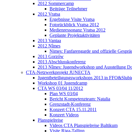
2012 Sommercamp
Beiträge Teilnehmer
2012 Vratsa
Ergebnisse Visite Vratsa
Fotorückblick Vratsa 2012
Medienressonanz Vratsa 2012
Geplante Projektaktivitäten
2013 Vantaa
2012 Nîmes
Nimes: Fanfarengarde und offizielle Gesprä
2013 Gorzów
2013 Abschlusskonferenz
2013 Nîmes: Jugendworkshop und Ausstellung Do
CTA-Netzwerkprojekt JUNECTA
Jugentbeteiligungsworkshops 2013 in FFO&Slubi
Workshop 01 Jugendcamp
CTA WS 03/04 11/2012
Plan WS 03/04
Bericht Kompetenzteam: Natalia
Grenzstadt-Konferenz
Konzert CTA 15.11.2011
Konzert Videos
Planspielreise
Videos CTA Planspielreise Baltikum
Visite Riga-Tallinn