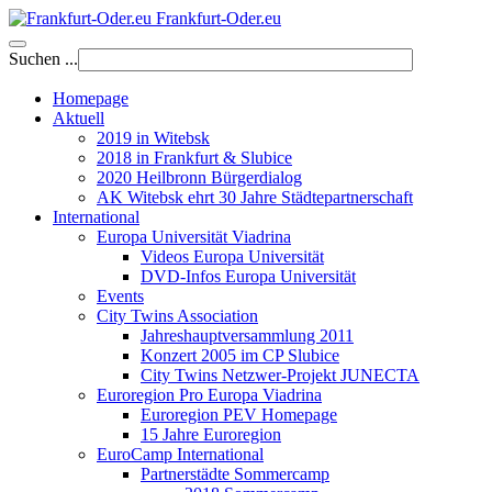
Frankfurt-Oder.eu
Suchen ...
Homepage
Aktuell
2019 in Witebsk
2018 in Frankfurt & Slubice
2020 Heilbronn Bürgerdialog
AK Witebsk ehrt 30 Jahre Städtepartnerschaft
International
Europa Universität Viadrina
Videos Europa Universität
DVD-Infos Europa Universität
Events
City Twins Association
Jahreshauptversammlung 2011
Konzert 2005 im CP Slubice
City Twins Netzwer-Projekt JUNECTA
Euroregion Pro Europa Viadrina
Euroregion PEV Homepage
15 Jahre Euroregion
EuroCamp International
Partnerstädte Sommercamp