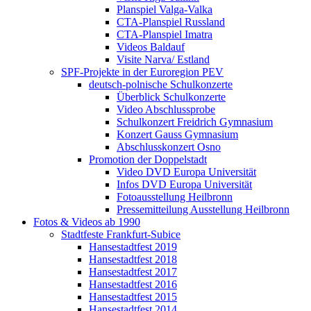
Planspiel Valga-Valka
CTA-Planspiel Russland
CTA-Planspiel Imatra
Videos Baldauf
Visite Narva/ Estland
SPF-Projekte in der Euroregion PEV
deutsch-polnische Schulkonzerte
Überblick Schulkonzerte
Video Abschlussprobe
Schulkonzert Freidrich Gymnasium
Konzert Gauss Gymnasium
Abschlusskonzert Osno
Promotion der Doppelstadt
Video DVD Europa Universität
Infos DVD Europa Universität
Fotoausstellung Heilbronn
Pressemitteilung Ausstellung Heilbronn
Fotos & Videos ab 1990
Stadtfeste Frankfurt-Subice
Hansestadtfest 2019
Hansestadtfest 2018
Hansestadtfest 2017
Hansestadtfest 2016
Hansestadtfest 2015
Hansestadtfest 2014