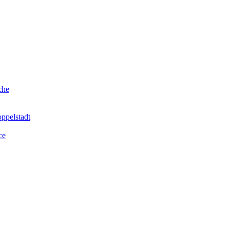
che
ppelstadt
ce