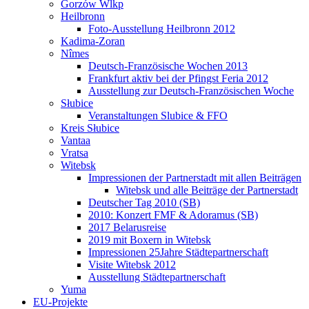
Gorzów Wlkp
Heilbronn
Foto-Ausstellung Heilbronn 2012
Kadima-Zoran
Nîmes
Deutsch-Französische Wochen 2013
Frankfurt aktiv bei der Pfingst Feria 2012
Ausstellung zur Deutsch-Französischen Woche
Słubice
Veranstaltungen Slubice & FFO
Kreis Słubice
Vantaa
Vratsa
Witebsk
Impressionen der Partnerstadt mit allen Beiträgen
Witebsk und alle Beiträge der Partnerstadt
Deutscher Tag 2010 (SB)
2010: Konzert FMF & Adoramus (SB)
2017 Belarusreise
2019 mit Boxern in Witebsk
Impressionen 25Jahre Städtepartnerschaft
Visite Witebsk 2012
Ausstellung Städtepartnerschaft
Yuma
EU-Projekte