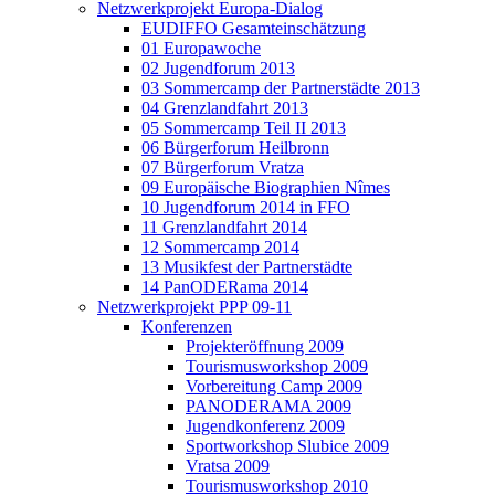
Netzwerkprojekt Europa-Dialog
EUDIFFO Gesamteinschätzung
01 Europawoche
02 Jugendforum 2013
03 Sommercamp der Partnerstädte 2013
04 Grenzlandfahrt 2013
05 Sommercamp Teil II 2013
06 Bürgerforum Heilbronn
07 Bürgerforum Vratza
09 Europäische Biographien Nîmes
10 Jugendforum 2014 in FFO
11 Grenzlandfahrt 2014
12 Sommercamp 2014
13 Musikfest der Partnerstädte
14 PanODERama 2014
Netzwerkprojekt PPP 09-11
Konferenzen
Projekteröffnung 2009
Tourismusworkshop 2009
Vorbereitung Camp 2009
PANODERAMA 2009
Jugendkonferenz 2009
Sportworkshop Slubice 2009
Vratsa 2009
Tourismusworkshop 2010