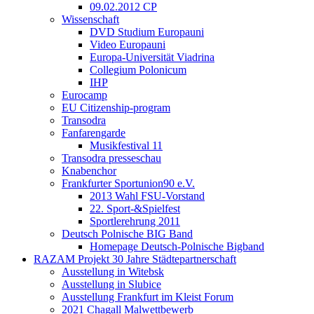
09.02.2012 CP
Wissenschaft
DVD Studium Europauni
Video Europauni
Europa-Universität Viadrina
Collegium Polonicum
IHP
Eurocamp
EU Citizenship-program
Transodra
Fanfarengarde
Musikfestival 11
Transodra presseschau
Knabenchor
Frankfurter Sportunion90 e.V.
2013 Wahl FSU-Vorstand
22. Sport-&Spielfest
Sportlerehrung 2011
Deutsch Polnische BIG Band
Homepage Deutsch-Polnische Bigband
RAZAM Projekt 30 Jahre Städtepartnerschaft
Ausstellung in Witebsk
Ausstellung in Slubice
Ausstellung Frankfurt im Kleist Forum
2021 Chagall Malwettbewerb