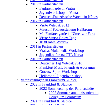
2013 in Partnerstädten
Fanfarengarde in Vratsa
Jugendworkshop in Vantaa
Deutsch-Französische Woche in Nîmes
2012 in Partnerstädten
Visite Witebsk 2012
Mausolf-Fotoausstellung Heilbronn
Mit Fanfarengarde in Nîmes zur Feria
Visite Vratsa Botev Tage
1038 Jahre Witebsk
2011 in Partnerstädten
Vratsa: Multimedia-Workshop
Jugendkonferenz CTA Narva
2010 in Partnerstädten
Deutscher Tag Witebsk 2010
Frankfurt Music Friends & Adoramus
Gorzow Sport-Workshop
Heilbronn: Jugendworkshop
Veranstaltungen in Frankfurt&Slubice
2022 in Frankfurt & Slubice
2022 Sommercamp der Partnerstädte
2022 Sommercamp präsentiert im
Collegium Polonicum
2021 in Frankfurt & Slubice