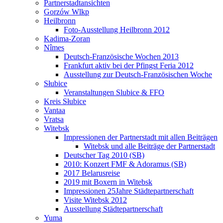
Partnerstadtansichten
Gorzów Wlkp
Heilbronn
Foto-Ausstellung Heilbronn 2012
Kadima-Zoran
Nîmes
Deutsch-Französische Wochen 2013
Frankfurt aktiv bei der Pfingst Feria 2012
Ausstellung zur Deutsch-Französischen Woche
Słubice
Veranstaltungen Slubice & FFO
Kreis Słubice
Vantaa
Vratsa
Witebsk
Impressionen der Partnerstadt mit allen Beiträgen
Witebsk und alle Beiträge der Partnerstadt
Deutscher Tag 2010 (SB)
2010: Konzert FMF & Adoramus (SB)
2017 Belarusreise
2019 mit Boxern in Witebsk
Impressionen 25Jahre Städtepartnerschaft
Visite Witebsk 2012
Ausstellung Städtepartnerschaft
Yuma