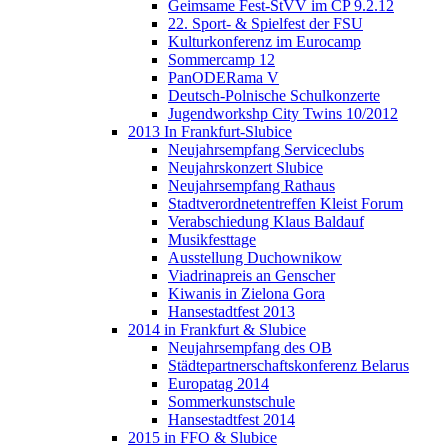
Geimsame Fest-StVV im CP 9.2.12
22. Sport- & Spielfest der FSU
Kulturkonferenz im Eurocamp
Sommercamp 12
PanODERama V
Deutsch-Polnische Schulkonzerte
Jugendworkshp City Twins 10/2012
2013 In Frankfurt-Slubice
Neujahrsempfang Serviceclubs
Neujahrskonzert Slubice
Neujahrsempfang Rathaus
Stadtverordnetentreffen Kleist Forum
Verabschiedung Klaus Baldauf
Musikfesttage
Ausstellung Duchownikow
Viadrinapreis an Genscher
Kiwanis in Zielona Gora
Hansestadtfest 2013
2014 in Frankfurt & Slubice
Neujahrsempfang des OB
Städtepartnerschaftskonferenz Belarus
Europatag 2014
Sommerkunstschule
Hansestadtfest 2014
2015 in FFO & Slubice