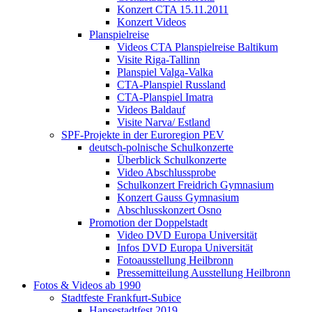
Konzert CTA 15.11.2011
Konzert Videos
Planspielreise
Videos CTA Planspielreise Baltikum
Visite Riga-Tallinn
Planspiel Valga-Valka
CTA-Planspiel Russland
CTA-Planspiel Imatra
Videos Baldauf
Visite Narva/ Estland
SPF-Projekte in der Euroregion PEV
deutsch-polnische Schulkonzerte
Überblick Schulkonzerte
Video Abschlussprobe
Schulkonzert Freidrich Gymnasium
Konzert Gauss Gymnasium
Abschlusskonzert Osno
Promotion der Doppelstadt
Video DVD Europa Universität
Infos DVD Europa Universität
Fotoausstellung Heilbronn
Pressemitteilung Ausstellung Heilbronn
Fotos & Videos ab 1990
Stadtfeste Frankfurt-Subice
Hansestadtfest 2019