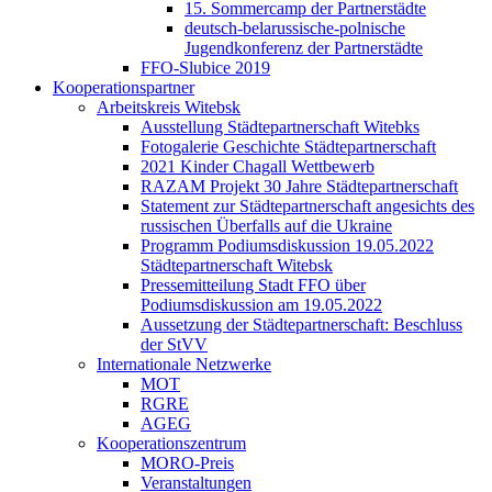
15. Sommercamp der Partnerstädte
deutsch-belarussische-polnische
Jugendkonferenz der Partnerstädte
FFO-Slubice 2019
Kooperationspartner
Arbeitskreis Witebsk
Ausstellung Städtepartnerschaft Witebks
Fotogalerie Geschichte Städtepartnerschaft
2021 Kinder Chagall Wettbewerb
RAZAM Projekt 30 Jahre Städtepartnerschaft
Statement zur Städtepartnerschaft angesichts des
russischen Überfalls auf die Ukraine
Programm Podiumsdiskussion 19.05.2022
Städtepartnerschaft Witebsk
Pressemitteilung Stadt FFO über
Podiumsdiskussion am 19.05.2022
Aussetzung der Städtepartnerschaft: Beschluss
der StVV
Internationale Netzwerke
MOT
RGRE
AGEG
Kooperationszentrum
MORO-Preis
Veranstaltungen