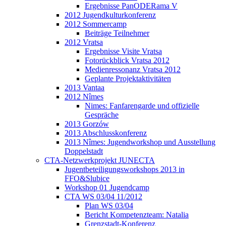
Ergebnisse PanODERama V
2012 Jugendkulturkonferenz
2012 Sommercamp
Beiträge Teilnehmer
2012 Vratsa
Ergebnisse Visite Vratsa
Fotorückblick Vratsa 2012
Medienressonanz Vratsa 2012
Geplante Projektaktivitäten
2013 Vantaa
2012 Nîmes
Nimes: Fanfarengarde und offizielle
Gespräche
2013 Gorzów
2013 Abschlusskonferenz
2013 Nîmes: Jugendworkshop und Ausstellung
Doppelstadt
CTA-Netzwerkprojekt JUNECTA
Jugentbeteiligungsworkshops 2013 in
FFO&Slubice
Workshop 01 Jugendcamp
CTA WS 03/04 11/2012
Plan WS 03/04
Bericht Kompetenzteam: Natalia
Grenzstadt-Konferenz