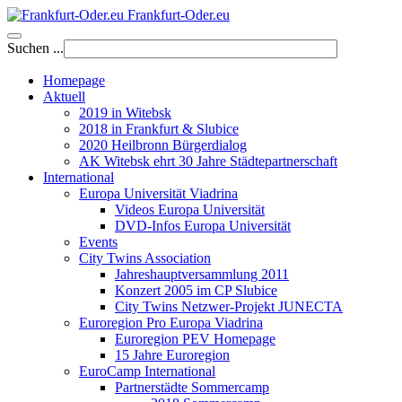
Frankfurt-Oder.eu
Suchen ...
Homepage
Aktuell
2019 in Witebsk
2018 in Frankfurt & Slubice
2020 Heilbronn Bürgerdialog
AK Witebsk ehrt 30 Jahre Städtepartnerschaft
International
Europa Universität Viadrina
Videos Europa Universität
DVD-Infos Europa Universität
Events
City Twins Association
Jahreshauptversammlung 2011
Konzert 2005 im CP Slubice
City Twins Netzwer-Projekt JUNECTA
Euroregion Pro Europa Viadrina
Euroregion PEV Homepage
15 Jahre Euroregion
EuroCamp International
Partnerstädte Sommercamp