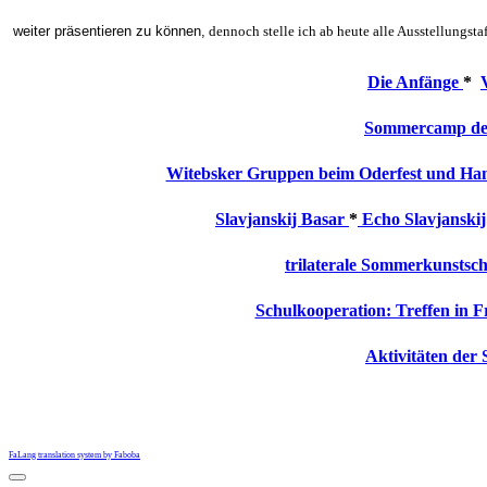
weiter präsentieren zu können,
dennoch stelle ich ab heute alle Ausstellungst
Die Anfänge
*
Sommercamp der
Witebsker Gruppen beim Oderfest und Han
Slavjanskij Basar
*
Echo Slavjanski
trilaterale Sommerkunstsc
Schulkooperation: Treffen in 
Aktivitäten der
FaLang translation system by Faboba