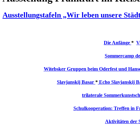
Ausstellungstafeln „Wir leben unsere Stä
Die Anfänge
*
V
Sommercamp der
Witebsker Gruppen beim Oderfest und Hanse
Slavjanskij Basar
*
Echo Slavjanskij B
trilaterale Sommerkunstsc
Schulkooperation: Treffen in 
Aktivitäten der