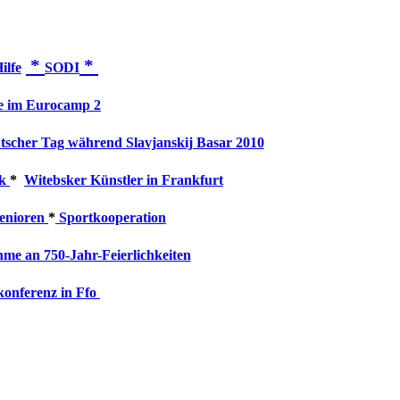
*
*
ilfe
SODI
e im Eurocamp 2
tscher Tag während Slavjanskij Basar 2010
sk
*
Witebsker Künstler in Frankfurt
enioren
*
Sportkooperation
hme an 750-Jahr-Feierlichkeiten
konferenz in Ffo