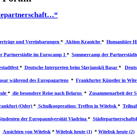
dtepartnerschaft…“
erträge und Vereinbarungen
*
Aktion Kraniche
*
Humanitäre Hi
 Partnerstädte im Eurocamp 1
*
Sommercamp der Partnerstädt
stadtfest
*
Deutsche Interpreten beim Slavjanskij Basar
*
Deuts
asar während des Europagartens
*
Frankfurter Künstler in Wit
hule
*
die besondere Reise nach Belarus
*
Zusammenarbeit der S
Frankfurt (Oder)
*
Schulkooperation: Treffen in Witebsk
*
Teilna
 Studenten der Europauniversität Viadrina
*
Städtepartnerschafts
Ansichten von Witebsk
*
Witebsk heute (1)
*
Witebsk heute (2)