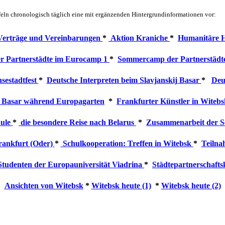
afeln chronologisch täglich eine mit ergänzenden Hintergrundinformationen vor:
Verträge und Vereinbarungen
*
Aktion Kraniche
*
Humanitäre H
 Partnerstädte im Eurocamp 1
*
Sommercamp der Partnerstädt
sestadtfest
*
Deutsche Interpreten beim Slavjanskij Basar
*
Deu
j Basar während Europagarten
*
Frankfurter Künstler in Witeb
hule
*
die besondere Reise nach Belarus
*
Zusammenarbeit der S
Frankfurt (Oder)
*
Schulkooperation: Treffen in Witebsk
*
Teilna
 Studenten der Europauniversität Viadrina
*
Städtepartnerschafts
Ansichten von Witebsk
*
Witebsk heute (1)
*
Witebsk heute (2)