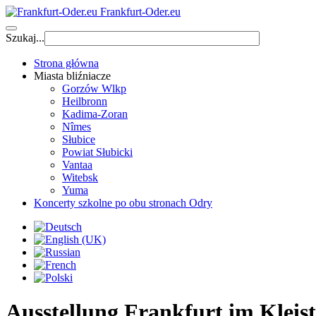
Frankfurt-Oder.eu
Szukaj...
Strona główna
Miasta bliźniacze
Gorzów Wlkp
Heilbronn
Kadima-Zoran
Nîmes
Słubice
Powiat Słubicki
Vantaa
Witebsk
Yuma
Koncerty szkolne po obu stronach Odry
Ausstellung Frankfurt im Klei