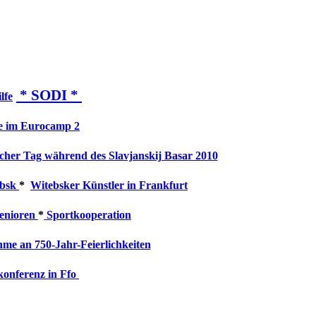
* SODI *
lfe
e im Eurocamp 2
cher Tag während des Slavjanskij Basar 2010
ebsk
*
Witebsker Künstler in Frankfurt
enioren
*
Sportkooperation
hme an 750-Jahr-Feierlichkeiten
konferenz in Ffo