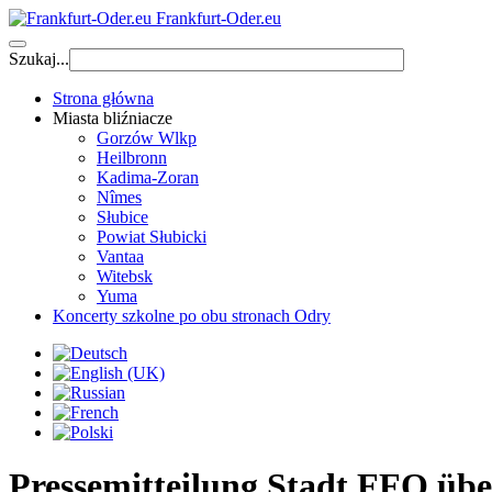
Frankfurt-Oder.eu
Szukaj...
Strona główna
Miasta bliźniacze
Gorzów Wlkp
Heilbronn
Kadima-Zoran
Nîmes
Słubice
Powiat Słubicki
Vantaa
Witebsk
Yuma
Koncerty szkolne po obu stronach Odry
Pressemitteilung Stadt FFO üb