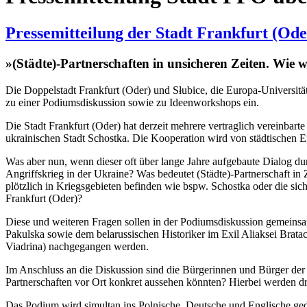
Pressemitteilung der Stadt Frankfurt (Ode
»(Städte)-Partnerschaften in unsicheren Zeiten. Wie 
Die Doppelstadt Frankfurt (Oder) und Słubice, die Europa-Universit
zu einer Podiumsdiskussion sowie zu Ideenworkshops ein.
Die Stadt Frankfurt (Oder) hat derzeit mehrere vertraglich vereinbar
ukrainischen Stadt Schostka. Die Kooperation wird von städtischen Ei
Was aber nun, wenn dieser oft über lange Jahre aufgebaute Dialog du
Angriffskrieg in der Ukraine? Was bedeutet (Städte)-Partnerschaft in 
plötzlich in Kriegsgebieten befinden wie bspw. Schostka oder die sic
Frankfurt (Oder)?
Diese und weiteren Fragen sollen in der Podiumsdiskussion gemein
Pakulska sowie dem belarussischen Historiker im Exil Aliaksei Brata
Viadrina) nachgegangen werden.
Im Anschluss an die Diskussion sind die Bürgerinnen und Bürger der 
Partnerschaften vor Ort konkret aussehen könnten? Hierbei werden d
Das Podium wird simultan ins Polnische, Deutsche und Englische ge