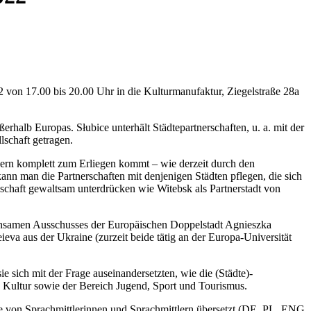
von 17.00 bis 20.00 Uhr in die Kulturmanufaktur, Ziegelstraße 28a
rhalb Europas. Słubice unterhält Städtepartnerschaften, u. a. mit der
lschaft getragen.
ndern komplett zum Erliegen kommt – wie derzeit durch den
kann man die Partnerschaften mit denjenigen Städten pflegen, die sich
llschaft gewaltsam unterdrücken wie Witebsk als Partnerstadt von
insamen Ausschusses der Europäischen Doppelstadt Agnieszka
va aus der Ukraine (zurzeit beide tätig an der Europa-Universität
 sich mit der Frage auseinandersetzten, wie die (Städte)-
d Kultur sowie der Bereich Jugend, Sport und Tourismus.
e von Sprachmittlerinnen und Sprachmittlern übersetzt (DE, PL, ENG