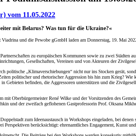
r) vom 11.05.2022
weiter mit Belarus? Was tun für die Ukraine?«
ät Viadrina und die Pewobe gGmbH laden am Donnerstag, 19. Mai 2022 
te Partnerschaften zu europäischen Kommunen sowie zu zwei Städten auße
nrichtungen, Gesellschaften, Vereinen und von Akteuren der Zivilgesel
rch politische „Klimaverschiebungen“ nicht nur ins Stocken gerät, so
Zeiten politischer und rhetorischer Aggression bis hin zum Krieg? Wie 
h in Gebieten befinden, die Aggressoren unterstützen und die Zivilgese
sam mit Oberbürgermeister René Wilke und der Vorsitzenden des Geme
chkin und der zweifach geflohenen Gastprofessorin Prof. Oksana Mikheie
Doppelstadt zum Ideenaustausch in Workshops eingeladen, bei denen sie
rei Perspektiven berücksichtigt: ehrenamtliches Engagement, Kunst un
dolmetscht. Die Beiträge bei den Workshops werden konsekutiv mithilf