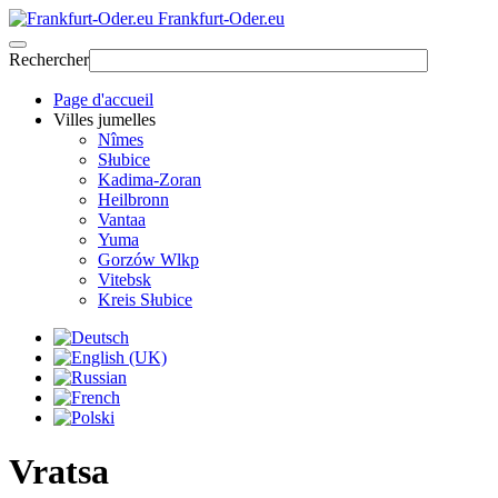
Frankfurt-Oder.eu
Rechercher
Page d'accueil
Villes jumelles
Nîmes
Słubice
Kadima-Zoran
Heilbronn
Vantaa
Yuma
Gorzów Wlkp
Vitebsk
Kreis Słubice
Vratsa